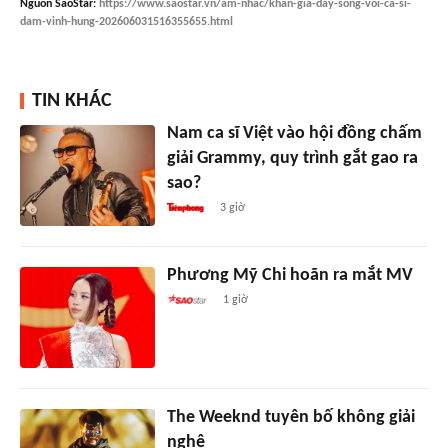
Nguồn
SaoStar
:
https://www.saostar.vn/am-nhac/khan-gia-day-song-voi-ca-si-
dam-vinh-hung-202606031516355655.html
TIN KHÁC
Nam ca sĩ Việt vào hội đồng chấm
giải Grammy, quy trình gắt gao ra
sao?
3 giờ
Phương Mỹ Chi hoãn ra mắt MV
1 giờ
The Weeknd tuyên bố không giải
nghệ