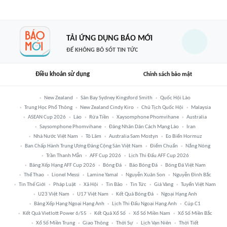
TẢI ỨNG DỤNG BÁO MỚI
ĐỂ KHÔNG BỎ SÓT TIN TỨC
Điều khoản sử dụng
Chính sách bảo mật
New Zealand
Sân Bay Sydney Kingsford Smith
Quốc Hội Lào
Trung Học Phổ Thông
New Zealand Cindy Kiro
Chủ Tịch Quốc Hội
Malaysia
ASEAN Cup 2026
Lào
Rửa Tiền
Xaysomphone Phomvihane
Australia
Saysomphone Phomvihane
Đảng Nhân Dân Cách Mạng Lào
Iran
Nhà Nước Việt Nam
Tô Lâm
Australia Sam Mostyn
Eo Biển Hormuz
Ban Chấp Hành Trung Ương Đảng Cộng Sản Việt Nam
Điểm Chuẩn
Nắng Nóng
Trần Thanh Mẫn
AFF Cup 2026
Lịch Thi Đấu AFF Cup 2026
Bảng Xếp Hạng AFF Cup 2026
Bóng Đá
Báo Bóng Đá
Bóng Đá Việt Nam
Thể Thao
Lionel Messi
Lamine Yamal
Nguyễn Xuân Son
Nguyễn Đình Bắc
Tin Thế Giới
Pháp Luật
Xã Hội
Tin Bão
Tin Tức
Giá Vàng
Tuyển Việt Nam
U23 Việt Nam
U17 Việt Nam
Kết Quả Bóng Đá
Ngoại Hạng Anh
Bảng Xếp Hạng Ngoại Hạng Anh
Lịch Thi Đấu Ngoại Hạng Anh
Cúp C1
Kết Quả Vietlott Power 6/55
Kết Quả Xổ Số
Xổ Số Miền Nam
Xổ Số Miền Bắc
Xổ Số Miền Trung
Giao Thông
Thời Sự
Lịch Vạn Niên
Thời Tiết