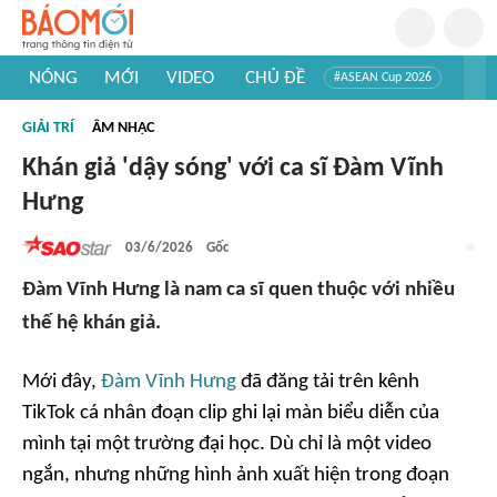
NÓNG
MỚI
VIDEO
CHỦ ĐỀ
#ASEAN Cup 2026
#Trí tuệ nhân tạo
#Mỹ - Iran
#Khám phá Việt Nam
GIẢI TRÍ
ÂM NHẠC
#Khám phá thế giới
Khán giả 'dậy sóng' với ca sĩ Đàm Vĩnh
Hưng
03/6/2026
Gốc
Đàm Vĩnh Hưng là nam ca sĩ quen thuộc với nhiều
thế hệ khán giả.
Mới đây,
Đàm Vĩnh Hưng
đã đăng tải trên kênh
TikTok cá nhân đoạn clip ghi lại màn biểu diễn của
mình tại một trường đại học. Dù chỉ là một video
ngắn, nhưng những hình ảnh xuất hiện trong đoạn