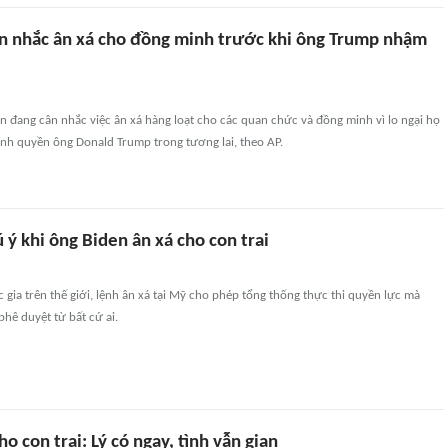
n nhắc ân xá cho đồng minh trước khi ông Trump nhậm
n đang cân nhắc việc ân xá hàng loạt cho các quan chức và đồng minh vì lo ngại họ
hính quyền ông Donald Trump trong tương lai, theo AP.
ý khi ông Biden ân xá cho con trai
 gia trên thế giới, lệnh ân xá tại Mỹ cho phép tổng thống thực thi quyền lực mà
phê duyệt từ bất cứ ai.
ho con trai: Lý có ngay, tình vẫn gian