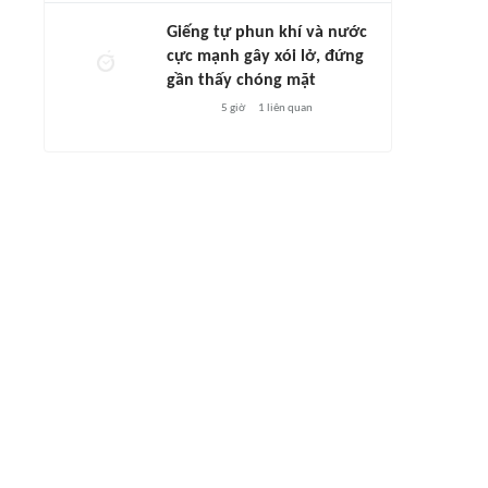
Giếng tự phun khí và nước
cực mạnh gây xói lở, đứng
gần thấy chóng mặt
5 giờ
1
liên quan