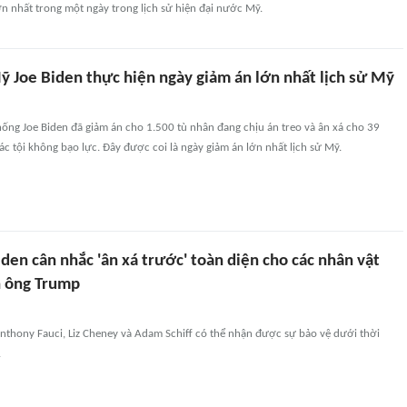
n nhất trong một ngày trong lịch sử hiện đại nước Mỹ.
ỹ Joe Biden thực hiện ngày giảm án lớn nhất lịch sử Mỹ
ống Joe Biden đã giảm án cho 1.500 tù nhân đang chịu án treo và ân xá cho 39
các tội không bạo lực. Đây được coi là ngày giảm án lớn nhất lịch sử Mỹ.
den cân nhắc 'ân xá trước' toàn diện cho các nhân vật
h ông Trump
nthony Fauci, Liz Cheney và Adam Schiff có thể nhận được sự bảo vệ dưới thời
.