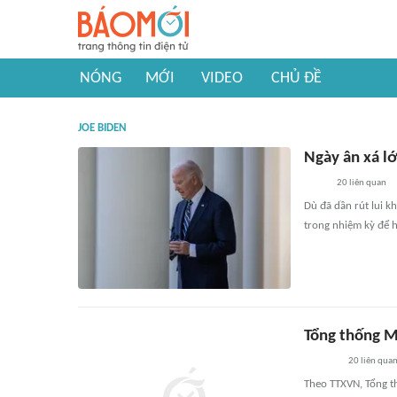
NÓNG
MỚI
VIDEO
CHỦ ĐỀ
JOE BIDEN
Ngày ân xá lớ
20
liên quan
Dù đã dần rút lui k
trong nhiệm kỳ để h
Tổng thống Mỹ
20
liên qua
Theo TTXVN, Tổng th