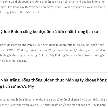
m trong đại dịch Covid-19, đồng thời ân xá cho 39 tội phạm phi bạo lực không liên
ng vũ lực hoặc gây thương tích cho người khác. Đây là đợt giảm án và ân xá trong
 trong lịch sử hiện đại của Mỹ.
 Joe Biden công bố đợt ân xá lớn nhất trong lịch sử
iden đã giảm án cho gần 1.500 người đang bị quản thúc tại gia sau khi chấp hành
i dịch COVID-19, đồng thời ân xá cho 39 tội phạm phi bạo lực không liên quan đến
 hoặc gây thương tích cho người khác. Đây là đợt giảm án và ân xá trong một ngày
ch sử hiện đại của Mỹ.
i Nhà Trắng, Tổng thống Biden thực hiện ngày khoan hồng
ng lịch sử nước Mỹ
n đang thực hiện giảm án cho khoảng 1.500 tù nhân bị giam giữ và quản thúc tại gia
dịch virus corona và ân xá cho 39 người bị kết án về các tội phi bạo lực. Đây là hành