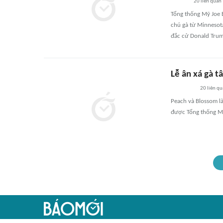
20
liên quan
Tổng thống Mỹ Joe B
chú gà từ Minnesota
đắc cử Donald Trump
Lễ ân xá gà t
20
liên qu
Peach và Blossom là
được Tổng thống Mỹ 