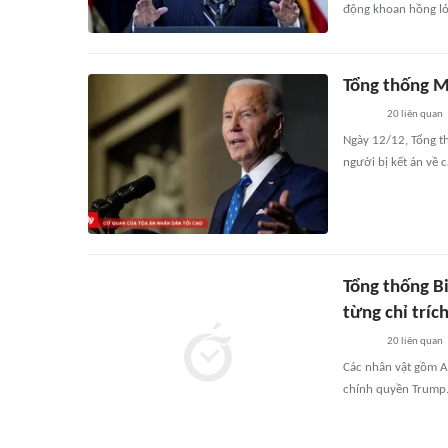
động khoan hồng lớ
Tổng thống M
20
liên quan
Ngày 12/12, Tổng th
người bị kết án về 
Tổng thống Bi
từng chỉ tríc
20
liên quan
Các nhân vật gồm A
chính quyền Trump