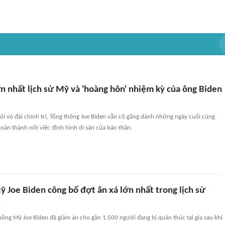
n nhất lịch sử Mỹ và 'hoàng hôn' nhiệm kỳ của ông Biden
hỏi vũ đài chính trị, Tổng thống Joe Biden vẫn cố gắng dành những ngày cuối cùng
oàn thành nốt việc định hình di sản của bản thân.
 Joe Biden công bố đợt ân xá lớn nhất trong lịch sử
n
ống Mỹ Joe Biden đã giảm án cho gần 1.500 người đang bị quản thúc tại gia sau khi