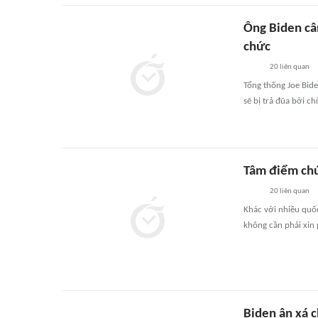
Ông Biden câ
chức
20
liên quan
Tổng thống Joe Bide
sẽ bị trả đũa bởi c
Tâm điểm chú 
20
liên quan
Khác với nhiều quốc
không cần phải xin 
Biden ân xá c