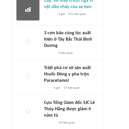
Clip: Xe máy trượt ngã vì
vệt dầu chảy của xe ben
4 giờ
331
liên quan
3 cơn bão cùng lúc xuất
hiện ở Tây Bắc Thái Bình
Dương
3
liên quan
Triệt phá cơ sở sản xuất
thuốc Đông y pha trộn
Paracetamol
6 giờ
17
liên quan
Cựu Tổng Giám đốc SJC Lê
Thúy Hằng được giảm 4
năm tù
14
liên quan