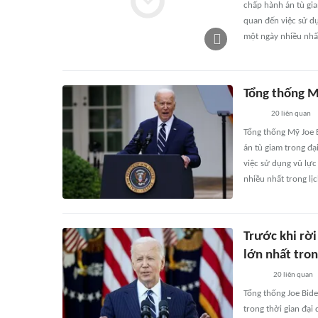
chấp hành án tù gia
quan đến việc sử dụ
một ngày nhiều nhất
Tổng thống Mỹ
20
liên quan
Tổng thống Mỹ Joe B
án tù giam trong đạ
việc sử dụng vũ lực
nhiều nhất trong lị
Trước khi rờ
lớn nhất tro
20
liên quan
Tổng thống Joe Bide
trong thời gian đại 