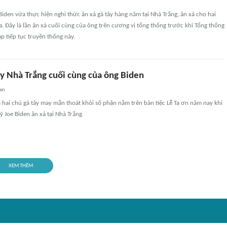
iden vừa thực hiện nghi thức ân xá gà tây hàng năm tại Nhà Trắng, ân xá cho hai
. Đây là lần ân xá cuối cùng của ông trên cương vị tổng thống trước khi Tổng thống
 tiếp tục truyền thống này.
ây Nhà Trắng cuối cùng của ông Biden
an
 hai chú gà tây may mắn thoát khỏi số phận nằm trên bàn tiệc Lễ Tạ ơn năm nay khi
Joe Biden ân xá tại Nhà Trắng.
XEM THÊM