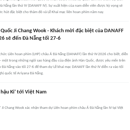
à Nẵng lần thứ IV (DANAFF IV). Sự xuất hiện của nam diễn viên được kỳ vọng sẽ
c hút đặc biệt cho thảm đỏ và Lễ Khai mạc liên hoan phim năm nay.
 Quốc Ji Chang Wook - Khách mời đặc biệt của DANAFF
26 sẽ đến Đà Nẵng tối 27-6
chức Liên hoan phim (LHP) châu Á Đà Nẵng (DANAFF) lần thứ IV-2026 cho biết, diễn
 - một trong những ngôi sao hàng đầu của điện ảnh Hàn Quốc, được yêu mến trên
n Đà Nẵng vào tối 27-6 để tham dự Lễ khai mạc DANAFF lần thứ IV diễn ra vào tối
ghị quốc tế Ariyana Đà Nẵng.
 hậu Ki' tới Việt Nam
i' Ji Chang Wook xác nhận tham dự Liên hoan phim châu Á Đà Nẵng lần IV tại Việt