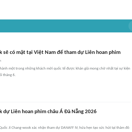
k sẽ có mặt tại Việt Nam để tham dự Liên hoan phim
n
thành một trong những khách mời quốc tế được khán giả mong chờ nhất tại sự kiện
ối tháng 6.
k dự Liên hoan phim châu Á Đà Nẵng 2026
Quốc Ji Chang-wook xác nhận tham dự DANAFF IV, hứa hẹn tạo sức hút tại thảm đỏ