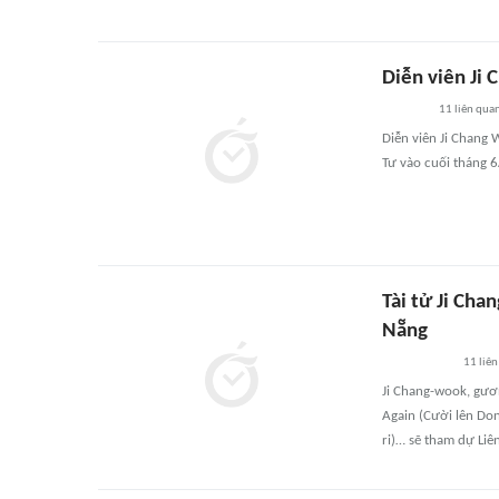
Diễn viên Ji
11
liên qua
Diễn viên Ji Chang
Tư vào cuối tháng 
Tài tử Ji Ch
Nẵng
11
liên
Ji Chang-wook, gươ
Again (Cười lên Do
ri)… sẽ tham dự Liê