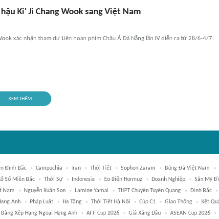
 hậu Ki' Ji Chang Wook sang Việt Nam
 Wook xác nhận tham dự Liên hoan phim Châu Á Đà Nẵng lần IV diễn ra từ 28/6-4/7.
XEM THÊM
n Đình Bắc
Campuchia
Iran
Thời Tiết
Sophon Zaram
Bóng Đá Việt Nam
Xổ Số Miền Bắc
Thời Sự
Indonesia
Eo Biển Hormuz
Doanh Nghiệp
Sân Mỹ Đ
ệt Nam
Nguyễn Xuân Son
Lamine Yamal
THPT Chuyên Tuyên Quang
Đình Bắc
Hạng Anh
Pháp Luật
Hạ Tầng
Thời Tiết Hà Nội
Cúp C1
Giao Thông
Kết Qu
Bảng Xếp Hạng Ngoại Hạng Anh
AFF Cup 2026
Giá Xăng Dầu
ASEAN Cup 2026