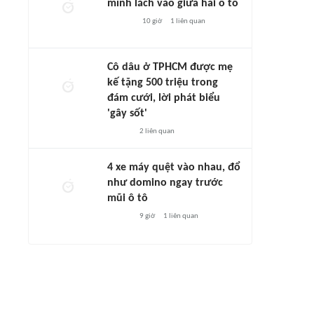
mình lách vào giữa hai ô tô
10 giờ
1
liên quan
Cô dâu ở TPHCM được mẹ
kế tặng 500 triệu trong
đám cưới, lời phát biểu
'gây sốt'
2
liên quan
4 xe máy quệt vào nhau, đổ
như domino ngay trước
mũi ô tô
9 giờ
1
liên quan