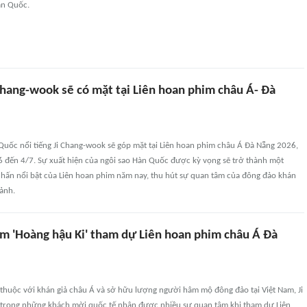
àn Quốc.
Chang-wook sẽ có mặt tại Liên hoan phim châu Á- Đà
Quốc nổi tiếng Ji Chang-wook sẽ góp mặt tại Liên hoan phim châu Á Đà Nẵng 2026,
6 đến 4/7. Sự xuất hiện của ngôi sao Hàn Quốc được kỳ vọng sẽ trở thành một
hấn nổi bật của Liên hoan phim năm nay, thu hút sự quan tâm của đông đảo khán
 ảnh.
im 'Hoàng hậu Ki' tham dự Liên hoan phim châu Á Đà
thuộc với khán giả châu Á và sở hữu lượng người hâm mộ đông đảo tại Việt Nam, Ji
trong những khách mời quốc tế nhận được nhiều sự quan tâm khi tham dự Liên