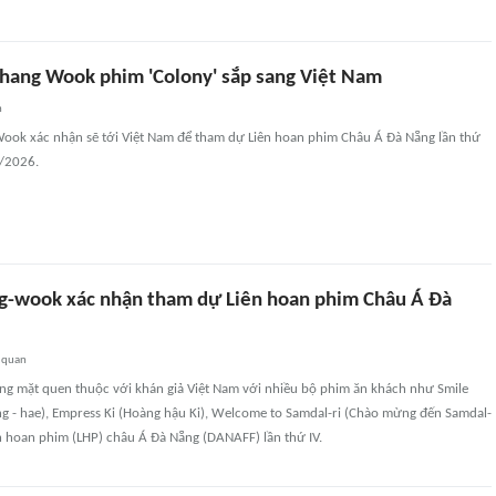
 Chang Wook phim 'Colony' sắp sang Việt Nam
n
 Wook xác nhận sẽ tới Việt Nam để tham dự Liên hoan phim Châu Á Đà Nẵng lần thứ
6/2026.
ang-wook xác nhận tham dự Liên hoan phim Châu Á Đà
 quan
ng mặt quen thuộc với khán giả Việt Nam với nhiều bộ phim ăn khách như Smile
ng - hae), Empress Ki (Hoàng hậu Ki), Welcome to Samdal-ri (Chào mừng đến Samdal-
n hoan phim (LHP) châu Á Đà Nẵng (DANAFF) lần thứ IV.