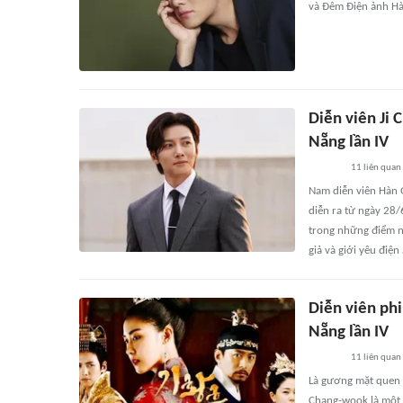
và Đêm Điện ảnh H
Diễn viên Ji 
Nẵng lần IV
11
liên quan
Nam diễn viên Hàn 
diễn ra từ ngày 28/
trong những điểm n
giả và giới yêu điện
Diễn viên ph
Nẵng lần IV
11
liên quan
Là gương mặt quen 
Chang-wook là một 