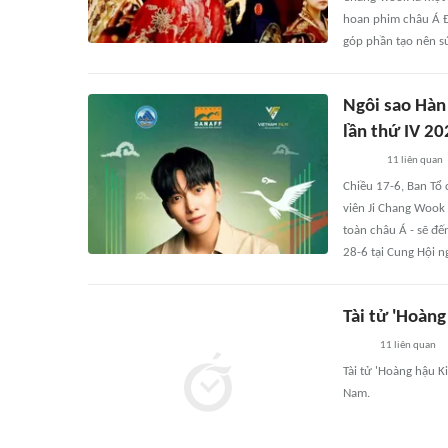
hoan phim châu Á Đ
góp phần tạo nên sứ
Ngôi sao Hàn
lần thứ IV 20
11
liên quan
Chiều 17-6, Ban Tổ 
viên Ji Chang Wook
toàn châu Á - sẽ đế
28-6 tại Cung Hội n
Tài tử 'Hoàng
11
liên quan
Tài tử 'Hoàng hậu K
Nam.