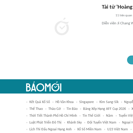
Tài tử 'Hoàng
11
liên quan
Diễn viên Ji Chang
Kết Quả Xổ Số
Hồ Văn Khoa
Singapore
Kim Sang-Sik
Nguyễ
Thể Thao
Tháo Gỡ
Tin Bão
Bảng Xếp Hạng AFF Cup 2026
Thời Tiết Thành Phố Hồ Chí Minh
Tin Thế Giới
Năm
Tuyển Vi
Luật Phát Triển Đô Thị
Khánh Sky
Đội Tuyển Việt Nam
Ngoại 
Lịch Thi Đấu Ngoại Hạng Anh
Xổ Số Miền Nam
U23 Việt Nam