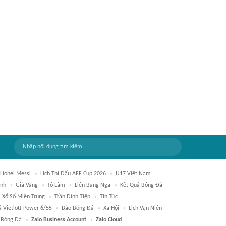
Lionel Messi
Lịch Thi Đấu AFF Cup 2026
U17 Việt Nam
ình
Giá Vàng
Tô Lâm
Liên Bang Nga
Kết Quả Bóng Đá
Xổ Số Miền Trung
Trần Đình Tiệp
Tin Tức
ả Vietlott Power 6/55
Báo Bóng Đá
Xã Hội
Lịch Vạn Niên
Bóng Đá
Zalo Business Account
Zalo Cloud