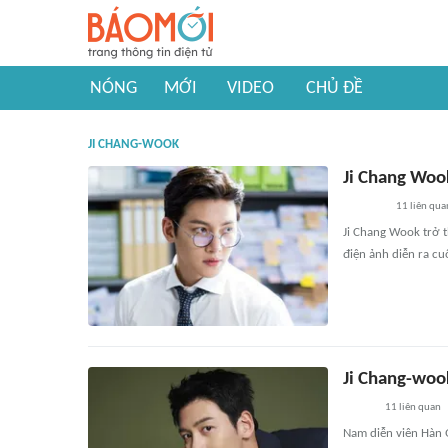
NÓNG
MỚI
VIDEO
CHỦ ĐỀ
JI CHANG-WOOK
Ji Chang Woo
11
liên qua
Ji Chang Wook trở 
điện ảnh diễn ra cu
Ji Chang-woo
11
liên quan
Nam diễn viên Hàn 