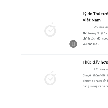
Lý do Thủ tướ
Việt Nam
293
liên qua
Thủ tướng Nhật Bản 
chính sách đối ngoạ
và rộng mở'.
Thúc đẩy hợp
293
liên qua
Chuyến thăm Việt N
phương phát triển h
năng lượng và hạ tầ