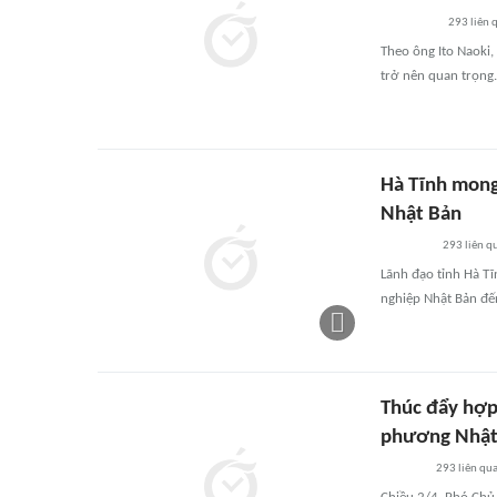
293
liên 
Theo ông Ito Naoki,
trở nên quan trọng.
Hà Tĩnh mong
Nhật Bản
293
liên q
Lãnh đạo tỉnh Hà Tĩ
nghiệp Nhật Bản đến
Thúc đẩy hợp
phương Nhật
293
liên qu