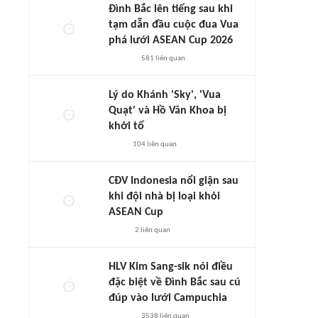
Đình Bắc lên tiếng sau khi
tạm dẫn đầu cuộc đua Vua
phá lưới ASEAN Cup 2026
581
liên quan
Lý do Khánh 'Sky', 'Vua
Quạt' và Hồ Văn Khoa bị
khởi tố
104
liên quan
CĐV Indonesia nổi giận sau
khi đội nhà bị loại khỏi
ASEAN Cup
2
liên quan
HLV Kim Sang-sik nói điều
đặc biệt về Đình Bắc sau cú
đúp vào lưới Campuchia
3538
liên quan