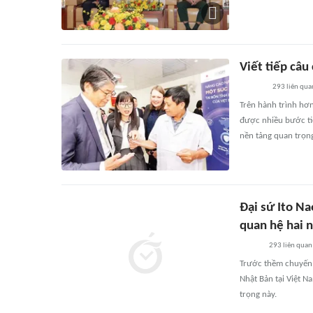
Viết tiếp câu
293
liên qua
Trên hành trình hơ
được nhiều bước ti
nền tảng quan trọng
Đại sứ Ito N
quan hệ hai 
293
liên quan
Trước thềm chuyến 
Nhật Bản tại Việt Na
trọng này.