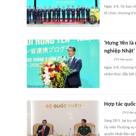
Ngày 3/6, Ủy ban nh
tổ chức chương trì
'Hưng Yên là
nghiệp Nhật'
293
liên quan
Ngày 3/6, Chương t
nhằm thúc đẩy kết n
Hợp tác quốc
293
liên 
Sáng 28-5, tại trụ
Ủy viên Thường vụ 
quyền Nhật Bản tại 