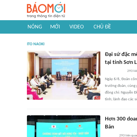
NÓNG
MỚI
VIDEO
CHỦ ĐỀ
ITO NAOKI
Đại sứ đặc m
tại tỉnh Sơn 
293
li
Ngày 6/6, Đoàn công
trưởng đoàn, cùng p
đồng chí: Nguyễn Đì
tỉnh; lãnh đạo các s
Hơn 300 doan
Bản
293
liên qua