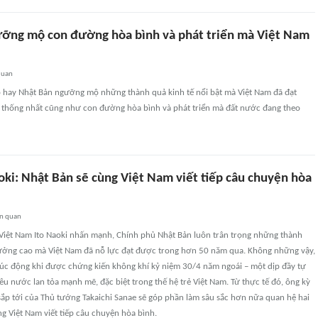
ỡng mộ con đường hòa bình và phát triển mà Việt Nam
quan
ho hay Nhật Bản ngưỡng mộ những thành quả kinh tế nổi bật mà Việt Nam đã đạt
thống nhất cũng như con đường hòa bình và phát triển mà đất nước đang theo
oki: Nhật Bản sẽ cùng Việt Nam viết tiếp câu chuyện hòa
ên quan
i Việt Nam Ito Naoki nhấn mạnh, Chính phủ Nhật Bản luôn trân trọng những thành
ưởng cao mà Việt Nam đã nỗ lực đạt được trong hơn 50 năm qua. Không những vậy,
xúc động khi được chứng kiến không khí kỷ niệm 30/4 năm ngoái – một dịp đầy tự
yêu nước lan tỏa mạnh mẽ, đặc biệt trong thế hệ trẻ Việt Nam. Từ thực tế đó, ông kỳ
ắp tới của Thủ tướng Takaichi Sanae sẽ góp phần làm sâu sắc hơn nữa quan hệ hai
 Việt Nam viết tiếp câu chuyện hòa bình.