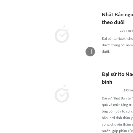
Nhật Bản ngư
theo đuổi
293
liên 
Đại sứ Ito Naoki c
được trong 51 năm 
đuổi.
Đại sứ Ito Na
bình
293
li
Đại sứ Nhật Bản tạ
quả và mức tăng tr
ông còn bày tỏ sự 
hào, nơi tinh thần 
vọng chuyến thăm s
nước, góp phần cùng