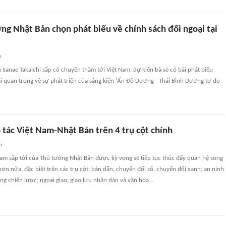
ng Nhật Bản chọn phát biểu về chính sách đối ngoại tại
n
Sanae Takaichi sắp có chuyến thăm tới Việt Nam, dự kiến bà sẽ có bài phát biểu
i quan trọng về sự phát triển của sáng kiến 'Ấn Độ Dương - Thái Bình Dương tự do
 tác Việt Nam-Nhật Bản trên 4 trụ cột chính
n
am sắp tới của Thủ tướng Nhật Bản được kỳ vọng sẽ tiếp tục thúc đẩy quan hệ song
ơn nữa, đặc biệt trên các trụ cột: bán dẫn, chuyển đổi số, chuyển đổi xanh; an ninh
ng chiến lược; ngoại giao; giao lưu nhân dân và văn hóa...