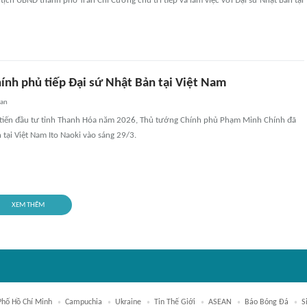
tịch UBND thành phố Trần Chí Cường chủ trì tiếp và làm việc với Đại sứ Nhật Bản tại
ính phủ tiếp Đại sứ Nhật Bản tại Việt Nam
uan
c tiến đầu tư tỉnh Thanh Hóa năm 2026, Thủ tướng Chính phủ Phạm Minh Chính đã
 tại Việt Nam Ito Naoki vào sáng 29/3.
XEM THÊM
Phố Hồ Chí Minh
Campuchia
Ukraine
Tin Thế Giới
ASEAN
Báo Bóng Đá
S