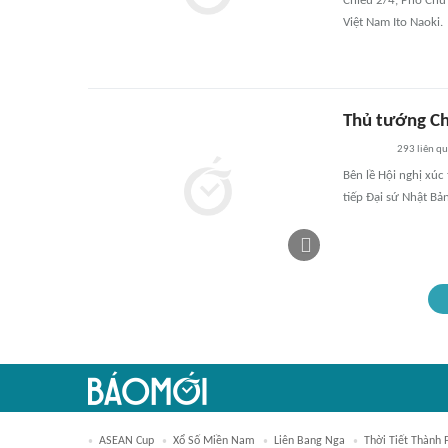
Chiều 2/4, Phó Chủ 
Việt Nam Ito Naoki.
Thủ tướng Ch
293
liên q
Bên lề Hội nghị xú
tiếp Đại sứ Nhật Bản
ASEAN Cup
Xổ Số Miền Nam
Liên Bang Nga
Thời Tiết Thành 