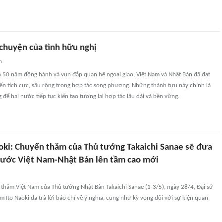
 chuyện của tình hữu nghị
n
n 50 năm đồng hành và vun đắp quan hệ ngoại giao, Việt Nam và Nhật Bản đã đạt
ến tích cực, sâu rộng trong hợp tác song phương. Những thành tựu này chính là
 để hai nước tiếp tục kiến tạo tương lai hợp tác lâu dài và bền vững.
aoki: Chuyến thăm của Thủ tướng Takaichi Sanae sẽ đưa
nước Việt Nam-Nhật Bản lên tầm cao mới
thăm Việt Nam của Thủ tướng Nhật Bản Takaichi Sanae (1-3/5), ngày 28/4, Đại sứ
m Ito Naoki đã trả lời báo chí về ý nghĩa, cũng như kỳ vọng đối với sự kiện quan