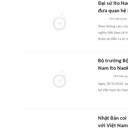
Đại sứ Ito N
đưa quan hệ 
293
liên quan
Theo thông cáo của
nghĩa Việt Nam Lê 
thăm sẽ diễn ra từ 
Bộ trưởng Bộ 
Nam Ito Naok
293
liên q
Ngày 28/4/2026, tại
tại Việt Nam Ito Nao
Nhật Bản coi 
với Việt Nam