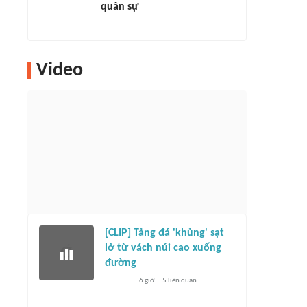
quân sự
Video
[CLIP] Tảng đá 'khủng' sạt
lở từ vách núi cao xuống
đường
6 giờ
5
liên quan