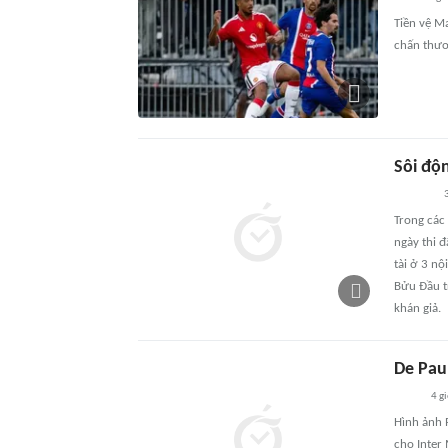
Tiền vệ M
chấn thươ
Sôi độ
Trong các 
ngày thi đ
tài ở 3 n
Bửu Đầu t
khán giả.
De Pau
4 g
Hình ảnh R
cho Inter