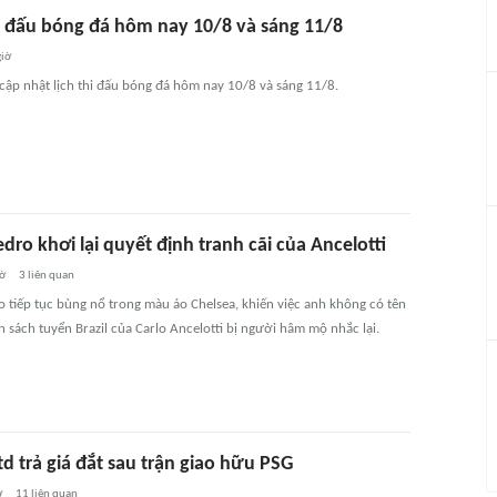
hi đấu bóng đá hôm nay 10/8 và sáng 11/8
giờ
 cập nhật lịch thi đấu bóng đá hôm nay 10/8 và sáng 11/8.
dro khơi lại quyết định tranh cãi của Ancelotti
iờ
3
liên quan
o tiếp tục bùng nổ trong màu áo Chelsea, khiến việc anh không có tên
 sách tuyển Brazil của Carlo Ancelotti bị người hâm mộ nhắc lại.
d trả giá đắt sau trận giao hữu PSG
ờ
11
liên quan