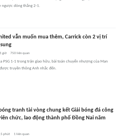
 ngược dòng thắng 2-1.
ted vẫn muốn mua thêm, Carrick còn 2 vị trí
̂̉ sung
1 giờ
750
liên quan
a PSG 1-1 trong trận giao hữu, bài toán chuyển nhượng của Man
được truyền thông Anh nhắc đến.
 bóng tranh tài vòng chung kết Giải bóng đá công
viên chức, lao động thành phố Đồng Nai năm
15 phút
1
liên quan