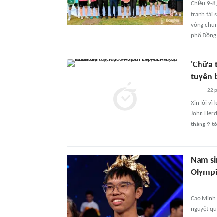
Chiều 9-8,
tranh tài 
vòng chun
phố Đồng 
'Chữa 
tuyên 
22 
Xin lỗi vì
John Herd
tháng 9 tớ
Nam si
Olympi
Cao Minh P
nguyệt qu