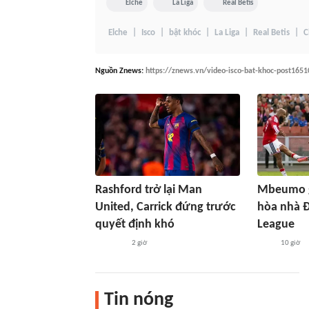
Elche
La Liga
Real Betis
Elche
Isco
bật khóc
La Liga
Real Betis
C
Nguồn
Znews
:
https://znews.vn/video-isco-bat-khoc-post1651
Rashford trở lại Man
Mbeumo g
United, Carrick đứng trước
hòa nhà 
quyết định khó
League
2 giờ
10 giờ
Tin nóng