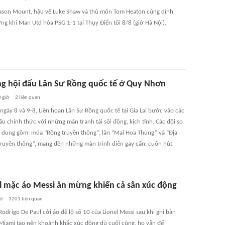
ason Mount, hậu vệ Luke Shaw và thủ môn Tom Heaton cùng dính
ng khi Man Utd hòa PSG 1-1 tại Thụy Điển tối 8/8 (giờ Hà Nội).
ng hội đấu Lân Sư Rồng quốc tế ở Quy Nhơn
3 giờ
2
liên quan
ngày 8 và 9-8, Liên hoan Lân Sư Rồng quốc tế tại Gia Lai bước vào các
ấu chính thức với những màn tranh tài sôi động, kịch tính. Các đội so
ội dung gồm: múa “Rồng truyền thống”, lân “Mai Hoa Thung” và “Địa
ruyền thống”, mang đến những màn trình diễn gay cấn, cuốn hút
l mặc áo Messi ăn mừng khiến cả sân xúc động
iờ
3201
liên quan
odrigo De Paul cởi áo để lộ số 10 của Lionel Messi sau khi ghi bàn
 Miami tạo nên khoảnh khắc xúc động dù cuối cùng, họ vẫn để