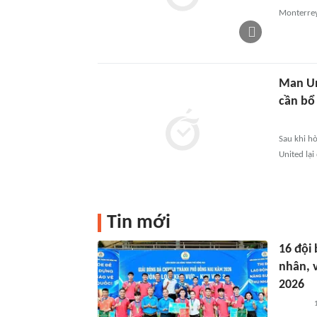
Monterrey
Man Uni
cần bo
Sau khi hò
United lại 
Tin mới
16 đội
nhân, 
2026