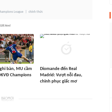
hampions League
chính thức
028.html
hi bàn, MU cầm
Diomande đến Real
ĐKVĐ Champions
Madrid: Vượt nỗi đau,
chinh phục giấc mơ