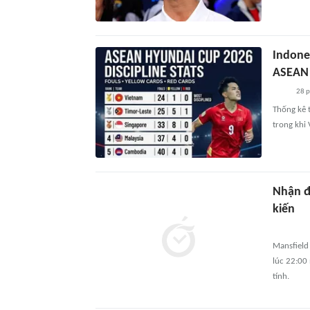
Indones
ASEAN 
28 
Thống kê t
trong khi
Nhận đ
kiến
Mansfield 
lúc 22:00
tính.