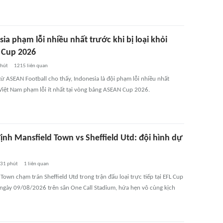
ia phạm lỗi nhiều nhất trước khi bị loại khỏi
Cup 2026
phút
1215
liên quan
ừ ASEAN Football cho thấy, Indonesia là đội phạm lỗi nhiều nhất
 Việt Nam phạm lỗi ít nhất tại vòng bảng ASEAN Cup 2026.
ịnh Mansfield Town vs Sheffield Utd: đội hình dự
31 phút
1
liên quan
Town chạm trán Sheffield Utd trong trận đấu loại trực tiếp tại EFL Cup
 ngày 09/08/2026 trên sân One Call Stadium, hứa hẹn vô cùng kịch