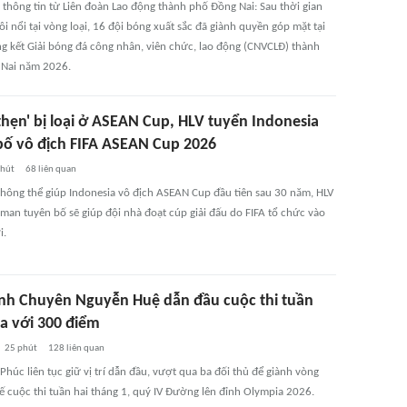
 thông tin từ Liên đoàn Lao động thành phố Đồng Nai: Sau thời gian
sôi nổi tại vòng loại, 16 đội bóng xuất sắc đã giành quyền góp mặt tại
g kết Giải bóng đá công nhân, viên chức, lao động (CNVCLĐ) thành
Nai năm 2026.
thẹn' bị loại ở ASEAN Cup, HLV tuyển Indonesia
bố vô địch FIFA ASEAN Cup 2026
phút
68
liên quan
 không thể giúp Indonesia vô địch ASEAN Cup đầu tiên sau 30 năm, HLV
man tuyên bố sẽ giúp đội nhà đoạt cúp giải đấu do FIFA tổ chức vào
i.
nh Chuyên Nguyễn Huệ dẫn đầu cuộc thi tuần
a với 300 điểm
25 phút
128
liên quan
húc liên tục giữ vị trí dẫn đầu, vượt qua ba đối thủ để giành vòng
ế cuộc thi tuần hai tháng 1, quý IV Đường lên đỉnh Olympia 2026.