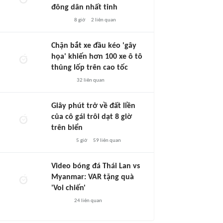
đông dân nhất tỉnh
8 giờ
2
liên quan
Chặn bắt xe đầu kéo 'gây
họa' khiến hơn 100 xe ô tô
thủng lốp trên cao tốc
32
liên quan
Giây phút trở về đất liền
của cô gái trôi dạt 8 giờ
trên biển
5 giờ
59
liên quan
Video bóng đá Thái Lan vs
Myanmar: VAR tặng quà
'Voi chiến'
24
liên quan