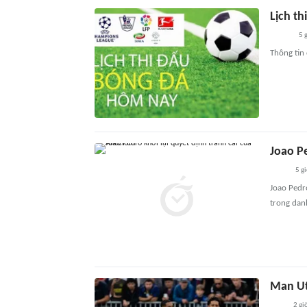
Lịch t
5 
Thông tin
Joao Pe
5 g
Joao Pedr
trong danh
Man Ut
2 gi