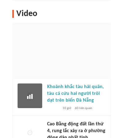
Video
Khoảnh khắc tàu hải quân,
tàu cá cứu hai người trôi
dạt trên biển Đà Nẵng
10 giờ
60
liên quan
Cao Bằng động đất lần thứ
4, rung lắc xảy ra ở phường
đông dân nhất tỉnh