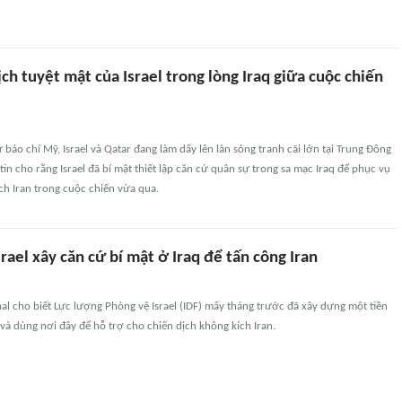
ịch tuyệt mật của Israel trong lòng Iraq giữa cuộc chiến
ừ báo chí Mỹ, Israel và Qatar đang làm dấy lên làn sóng tranh cãi lớn tại Trung Đông
tin cho rằng Israel đã bí mật thiết lập căn cứ quân sự trong sa mạc Iraq để phục vụ
ch Iran trong cuộc chiến vừa qua.
rael xây căn cứ bí mật ở Iraq để tấn công Iran
nal cho biết Lực lượng Phòng vệ Israel (IDF) mấy tháng trước đã xây dựng một tiền
và dùng nơi đây để hỗ trợ cho chiến dịch không kích Iran.