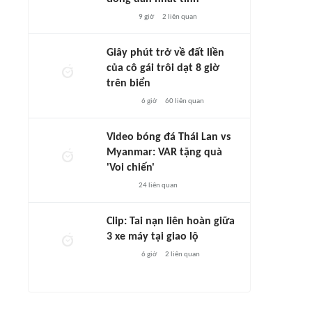
9 giờ
2
liên quan
Giây phút trở về đất liền
của cô gái trôi dạt 8 giờ
trên biển
6 giờ
60
liên quan
Video bóng đá Thái Lan vs
Myanmar: VAR tặng quà
'Voi chiến'
24
liên quan
Clip: Tai nạn liên hoàn giữa
3 xe máy tại giao lộ
6 giờ
2
liên quan