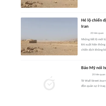
Hé lộ chiến d
Iran
20
liên quan
Những tiết lộ mới t
khi xuất hiện thông 
chiến dịch không kí
Báo Mỹ nói Is
20
liên quan
Tờ Wall Street Jour
đồn quân sự ở Iraq 