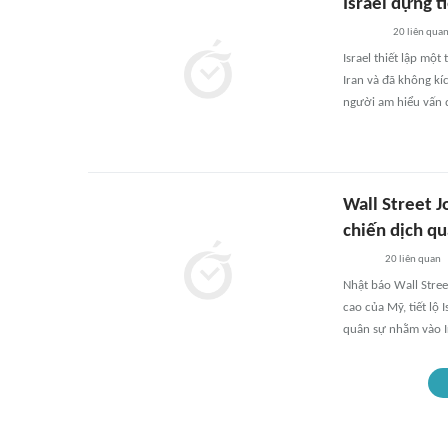
Israel dựng t
20
liên qua
Israel thiết lập mộ
Iran và đã không kíc
người am hiểu vấn đ
Wall Street J
chiến dịch q
20
liên quan
Nhật báo Wall Stree
cao của Mỹ, tiết lộ 
quân sự nhằm vào I