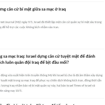
ựng căn cứ bí mật giữa sa mạc ở Iraq
reet Journal (Mỹ) ngày 9/5, Israel đã thiết lập một căn cứ quân sự bí mật sâu trong
q để hỗ trợ các cuộc không kích nhằm vào Iran.
g sa mạc Iraq: Israel dựng căn cứ tuyệt mật để đánh
ích luôn quân đội Iraq để bịt đầu mối?
n
n động vừa xuất hiện trên truyền thông Mỹ khi Israel bị cho là đã âm thầm xây dựng
tuyệt mật trong sa mạc Iraq để phục vụ chiến dịch không kích Iran, đồng thời sẵn
c lượng Iraq nhằm bảo vệ bí mật quân sự này, hai báo Israel Times of Israel và
tin sáng nay 10/5.