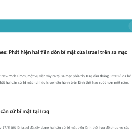
s: Phát hiện hai tiền đồn bí mật của Israel trên sa mạc
ờ New York Times, một vụ việc xảy ra tại sa mạc phía tây Iraq đầu tháng 3/2026 đã hé
 nhất hai căn cứ bí mật nghi do Israel vận hành trên lãnh thổ Iraq suốt hơn một năm.
 căn cứ bí mật tại Iraq
 17/5 tiết lộ Israel đã xây dựng hai căn cứ bí mật trên lãnh thổ Iraq để phục vụ các