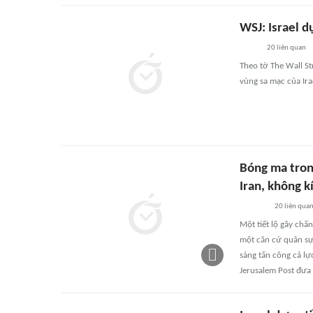
WSJ: Israel d
20
liên quan
Theo tờ The Wall St
vùng sa mạc của Ira
Bóng ma tron
Iran, không k
20
liên qua
Một tiết lộ gây chấ
một căn cứ quân sự 
sàng tấn công cả lự
Jerusalem Post đưa 