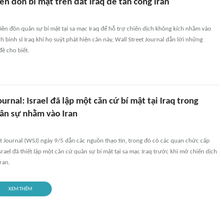
iền đồn bí mật trên đất Iraq để tấn công Iran
n
t tiền đồn quân sự bí mật tại sa mạc Iraq để hỗ trợ chiến dịch không kích nhằm vào
h binh sĩ Iraq khi họ suýt phát hiện căn này, Wall Street Journal dẫn lời những
ề cho biết.
ournal: Israel đã lập một căn cứ bí mật tại Iraq trong
uân sự nhằm vào Iran
t Journal (WSJ) ngày 9/5 dẫn các nguồn thạo tin, trong đó có các quan chức cấp
Israel đã thiết lập một căn cứ quân sự bí mật tại sa mạc Iraq trước khi mở chiến dịch
ran.
XEM THÊM