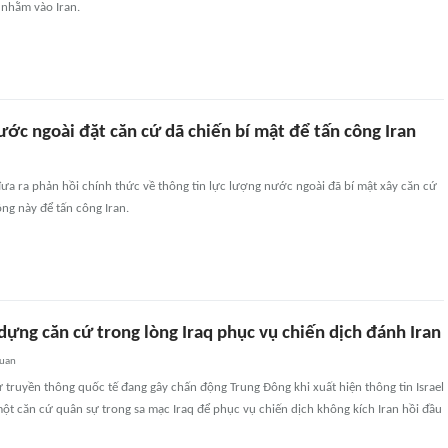
nhằm vào Iran.
nước ngoài đặt căn cứ dã chiến bí mật để tấn công Iran
ưa ra phản hồi chính thức về thông tin lực lượng nước ngoài đã bí mật xây căn cứ
ng này để tấn công Iran.
 dựng căn cứ trong lòng Iraq phục vụ chiến dịch đánh Iran
quan
ừ truyền thông quốc tế đang gây chấn động Trung Đông khi xuất hiện thông tin Israel
 một căn cứ quân sự trong sa mạc Iraq để phục vụ chiến dịch không kích Iran hồi đầu