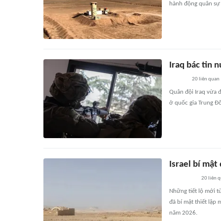
hành động quân sự 
Iraq bác tin 
20
liên quan
Quân đội Iraq vừa đ
ở quốc gia Trung Đô
Israel bí mật
20
liên 
Những tiết lộ mới t
đã bí mật thiết lập
năm 2026.