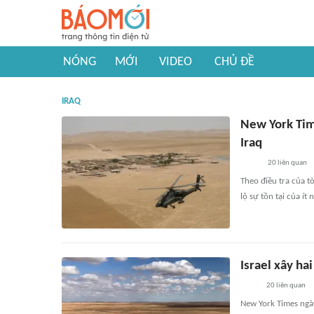
NÓNG
MỚI
VIDEO
CHỦ ĐỀ
IRAQ
New York Time
Iraq
20
liên quan
Theo điều tra của t
lộ sự tồn tại của ít
Israel xây hai
20
liên quan
New York Times ngày