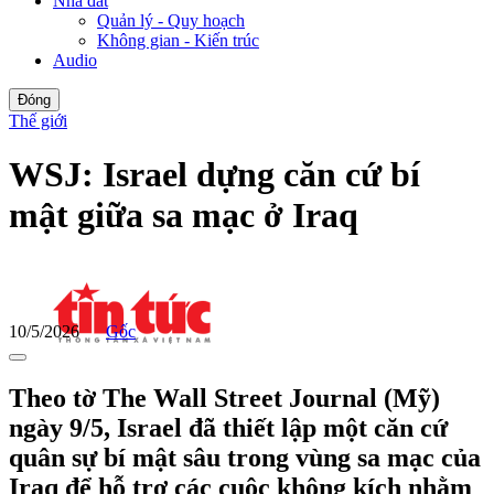
Nhà đất
Quản lý - Quy hoạch
Không gian - Kiến trúc
Audio
Đóng
Thế giới
WSJ: Israel dựng căn cứ bí
mật giữa sa mạc ở Iraq
10/5/2026
Gốc
Theo tờ The Wall Street Journal (Mỹ)
ngày 9/5, Israel đã thiết lập một căn cứ
quân sự bí mật sâu trong vùng sa mạc của
Iraq để hỗ trợ các cuộc không kích nhằm