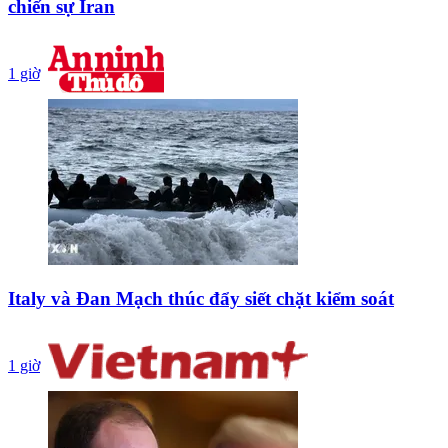
chiến sự Iran
1 giờ
Italy và Đan Mạch thúc đẩy siết chặt kiểm soát
1 giờ