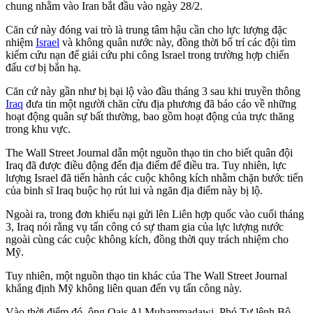
chung nhằm vào Iran bắt đầu vào ngày 28/2.
Căn cứ này đóng vai trò là trung tâm hậu cần cho lực lượng đặc
nhiệm
Israel
và không quân nước này, đồng thời bố trí các đội tìm
kiếm cứu nạn để giải cứu phi công Israel trong trường hợp chiến
đấu cơ bị bắn hạ.
Căn cứ này gần như bị bại lộ vào đầu tháng 3 sau khi truyền thông
Iraq
đưa tin một người chăn cừu địa phương đã báo cáo về những
hoạt động quân sự bất thường, bao gồm hoạt động của trực thăng
trong khu vực.
The Wall Street Journal dẫn một nguồn thạo tin cho biết quân đội
Iraq đã được điều động đến địa điểm để điều tra. Tuy nhiên, lực
lượng Israel đã tiến hành các cuộc không kích nhằm chặn bước tiến
của binh sĩ Iraq buộc họ rút lui và ngăn địa điểm này bị lộ.
Ngoài ra, trong đơn khiếu nại gửi lên Liên hợp quốc vào cuối tháng
3, Iraq nói rằng vụ tấn công có sự tham gia của lực lượng nước
ngoài cùng các cuộc không kích, đồng thời quy trách nhiệm cho
Mỹ.
Tuy nhiên, một nguồn thạo tin khác của The Wall Street Journal
khẳng định Mỹ không liên quan đến vụ tấn công này.
Vào thời điểm đó, ông Qais Al-Muhammadawi, Phó Tư lệnh Bộ