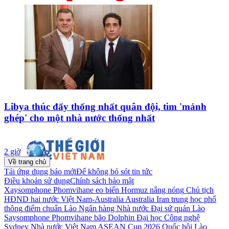
Libya thúc đẩy thống nhất quân đội, tìm 'mảnh
ghép' cho một nhà nước thống nhất
2 giờ
Về trang chủ
Tải ứng dụng báo mới
Để không bỏ sót tin tức
Điều khoản sử dụng
Chính sách bảo mật
Xaysomphone Phomvihane
eo biển Hormuz
nắng nóng
Chủ tịch
HĐND
hai nước
Việt Nam-Australia
Australia
Iran
trung học phổ
thông
điểm chuẩn
Lào
Ngân hàng Nhà nước
Đại sứ quán Lào
Saysomphone Phomvihane
bão Dolphin
Đại học Công nghệ
Sydney
Nhà nước Việt Nam
ASEAN Cup 2026
Quốc hội Lào