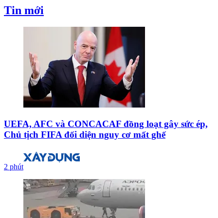
Tin mới
UEFA, AFC và CONCACAF đồng loạt gây sức ép,
Chủ tịch FIFA đối diện nguy cơ mất ghế
2 phút