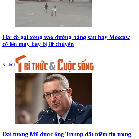
Hai cô gái xông vào đường băng sân bay Moscow
cố lên máy bay bị lỡ chuyến
5 phút
Đại tướng Mỹ được ông Trump đặt niềm tin trong