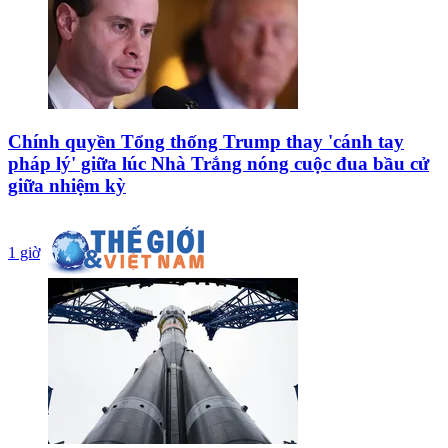
Chính quyền Tổng thống Trump thay 'cánh tay
pháp lý' giữa lúc Nhà Trắng nóng cuộc đua bầu cử
giữa nhiệm kỳ
1 giờ