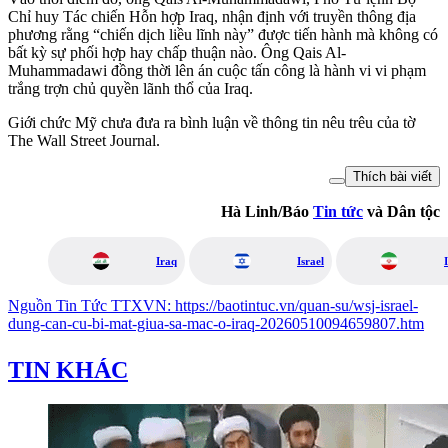
Chỉ huy Tác chiến Hỗn hợp Iraq, nhận định với truyền thông địa
phương rằng “chiến dịch liều lĩnh này” được tiến hành mà không có
bất kỳ sự phối hợp hay chấp thuận nào. Ông Qais Al-
Muhammadawi đồng thời lên án cuộc tấn công là hành vi vi phạm
trắng trợn chủ quyền lãnh thổ của Iraq.
Giới chức Mỹ chưa đưa ra bình luận về thông tin nêu trêu của tờ
The Wall Street Journal.
Thích bài viết
Hà Linh/Báo
Tin tức
và Dân tộc
Iraq
Israel
Nguồn
Tin Tức TTXVN
:
https://baotintuc.vn/quan-su/wsj-israel-
dung-can-cu-bi-mat-giua-sa-mac-o-iraq-20260510094659807.htm
TIN KHÁC