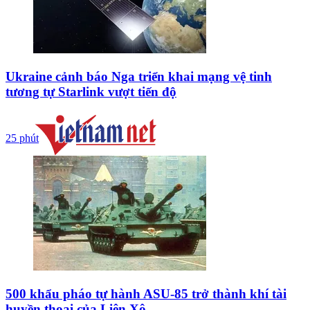
Ukraine cảnh báo Nga triển khai mạng vệ tinh
tương tự Starlink vượt tiến độ
25 phút
500 khẩu pháo tự hành ASU-85 trở thành khí tài
huyền thoại của Liên Xô