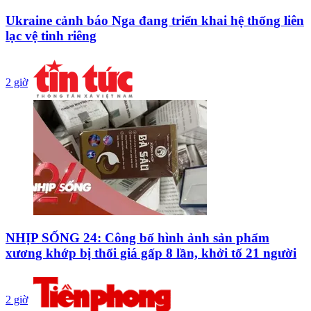
Ukraine cảnh báo Nga đang triển khai hệ thống liên
lạc vệ tinh riêng
2 giờ
NHỊP SỐNG 24: Công bố hình ảnh sản phẩm
xương khớp bị thổi giá gấp 8 lần, khởi tố 21 người
2 giờ