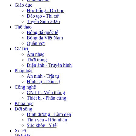
Giáo dục
Học bổng - Du học
Đào tạo - Thi cử
Tuyển Sinh 2026
Thể thao
Bóng đá quốc tế
Bóng đá Việt Nam
Quần vợt
Giải trí
Âm nhạc
Thời trang
Điện ảnh - Truyền hình
Pháp luật
An ninh - Trật tự
Hình sự - Dân sự
Công nghệ
CNTT - Viễn thông
Thiết bị - Phần cứng
Khoa học
Đời sống
Dinh dưỡng - Làm đẹp
Tình yêu - Hôn nhân
Sức khỏe - Y tế
Xe cộ