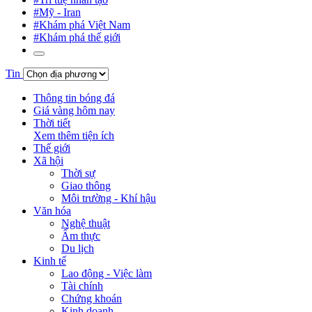
#Mỹ - Iran
#Khám phá Việt Nam
#Khám phá thế giới
Tin
Thông tin bóng đá
Giá vàng hôm nay
Thời tiết
Xem thêm tiện ích
Thế giới
Xã hội
Thời sự
Giao thông
Môi trường - Khí hậu
Văn hóa
Nghệ thuật
Ẩm thực
Du lịch
Kinh tế
Lao động - Việc làm
Tài chính
Chứng khoán
Kinh doanh