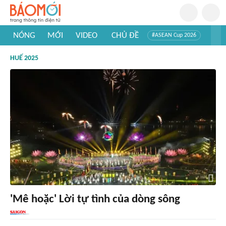
NÓNG
MỚI
VIDEO
CHỦ ĐỀ
#ASEAN Cup 2026
#Trí tuệ nhân tạo
#Mỹ - Iran
#Khám phá Việt Nam
HUẾ 2025
#Khám phá thế giới
'Mê hoặc' Lời tự tình của dòng sông