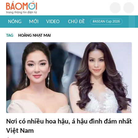
NÓNG
MỚI
VIDEO
CHỦ ĐỀ
#ASEAN Cup 2026
#Trí tuệ nhân tạo
#Mỹ - Iran
#Khám phá Việt Nam
TAG
HOÀNG NHẬT MAI
#Khám phá thế giới
Nơi có nhiều hoa hậu, á hậu đình đám nhất
Việt Nam