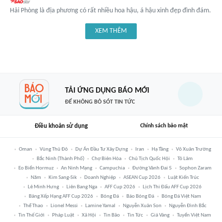
Hải Phòng là địa phương có rất nhiều hoa hậu, á hậu xinh đẹp đình đám.
XEM THÊM
TẢI ỨNG DỤNG BÁO MỚI
ĐỂ KHÔNG BỎ SÓT TIN TỨC
Điều khoản sử dụng
Chính sách bảo mật
Oman
Vùng Thủ Đô
Dự Án Đầu Tư Xây Dựng
Iran
Hạ Tầng
Võ Xuân Trường
Bắc Ninh (thành Phố)
Chợ Biên Hòa
Chủ Tịch Quốc Hội
Tô Lâm
Eo Biển Hormuz
An Ninh Mạng
Campuchia
Đường Vành Đai 5
Sophon Zaram
Năm
Kim Sang-Sik
Doanh Nghiệp
ASEAN Cup 2026
Luật Kiến Trúc
Lê Minh Hưng
Liên Bang Nga
AFF Cup 2026
Lịch Thi Đấu AFF Cup 2026
Bảng Xếp Hạng AFF Cup 2026
Bóng Đá
Báo Bóng Đá
Bóng Đá Việt Nam
Thể Thao
Lionel Messi
Lamine Yamal
Nguyễn Xuân Son
Nguyễn Đình Bắc
Tin Thế Giới
Pháp Luật
Xã Hội
Tin Bão
Tin Tức
Giá Vàng
Tuyển Việt Nam