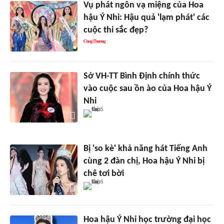
Vụ phát ngôn vạ miệng của Hoa
hậu Ý Nhi: Hậu quả 'lạm phát' các
cuộc thi sắc đẹp?
Sở VH-TT Bình Định chính thức
vào cuộc sau ồn ào của Hoa hậu Ý
Nhi
Bị 'so kè' khả năng hát Tiếng Anh
cùng 2 đàn chị, Hoa hậu Ý Nhi bị
chê tơi bời
Hoa hậu Ý Nhi học trường đại học