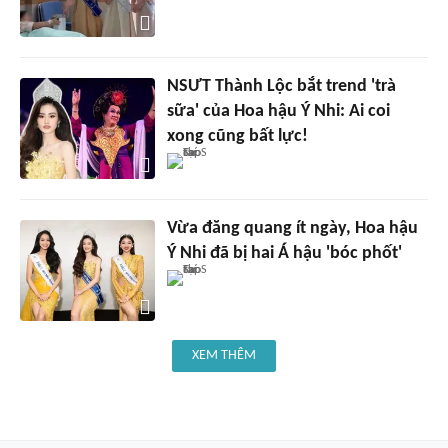
NSƯT Thành Lộc bắt trend 'trà
sữa' của Hoa hậu Ý Nhi: Ai coi
xong cũng bất lực!
Vừa đăng quang ít ngày, Hoa hậu
Ý Nhi đã bị hai Á hậu 'bóc phốt'
XEM THÊM