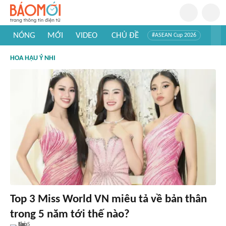
NÓNG
MỚI
VIDEO
CHỦ ĐỀ
#ASEAN Cup 2026
#Tuyển sinh đại học 2026
#Trí tuệ nhân tạo
#Mỹ - Iran
HOA HẬU Ý NHI
#Khám phá Việt Nam
#Khám phá thế giới
Top 3 Miss World VN miêu tả về bản thân
trong 5 năm tới thế nào?