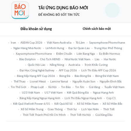
TẢI ỨNG DỤNG BÁO MỚI
ĐỂ KHÔNG BỎ SÓT TIN TỨC
Điều khoản sử dụng
Chính sách bảo mật
Iran
ASEAN Cup 2026
Việt Nam-Australia
Tô Lâm
Saysomphone Phomvihane
Ngân Hàng Nhà Nước
Lê Minh Hưng
Đại Sứ Quán Lào
Trung Học Phổ Thông
Xaysomphone Phomvihane
Điểm Chuẩn
Liên Bang Nga
Eo Biển Hormuz
Bão Dolphin
Chủ Tịch HĐND
Nhà Nước Việt Nam
Lào
Hai Nước
Quốc Hội Lào
Nắng Nóng
Australia
Trịnh Khắc Cường
Đại Học Công Nghệ Sydney
AFF Cup 2026
Lịch Thi Đấu AFF Cup 2026
Bảng Xếp Hạng AFF Cup 2026
Bóng Đá
Báo Bóng Đá
Bóng Đá Việt Nam
Thể Thao
Lionel Messi
Lamine Yamal
Nguyễn Xuân Son
Nguyễn Đình Bắc
Tin Thế Giới
Pháp Luật
Xã Hội
Tin Bão
Tin Tức
Giá Vàng
Tuyển Việt Nam
U23 Việt Nam
U17 Việt Nam
Kết Quả Bóng Đá
Ngoại Hạng Anh
Bảng Xếp Hạng Ngoại Hạng Anh
Lịch Thi Đấu Ngoại Hạng Anh
Cúp C1
Kết Quả Vietlott Power 6/55
Kết Quả Xổ Số
Xổ Số Miền Nam
Xổ Số Miền Bắc
Xổ Số Miền Trung
Giao Thông
Thời Sự
Lịch Vạn Niên
Thời Tiết
Thời Tiết Thành Phố Hồ Chí Minh
Thời Tiết Hà Nội
Giá Xăng Dầu