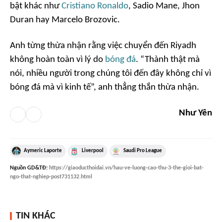
bật khác như
Cristiano Ronaldo
, Sadio Mane, Jhon
Duran hay Marcelo Brozovic.
Anh từng thừa nhận rằng việc chuyển đến Riyadh
không hoàn toàn vì lý do
bóng đá
. “Thành thật mà
nói, nhiều người trong chúng tôi đến đây không chỉ vì
bóng đá mà vì kinh tế”, anh thẳng thắn thừa nhận.
Như Yên
Aymeric Laporte
Liverpool
Saudi Pro League
Nguồn
GD&TĐ
:
https://giaoducthoidai.vn/hau-ve-luong-cao-thu-3-the-gioi-bat-
ngo-that-nghiep-post731132.html
TIN KHÁC