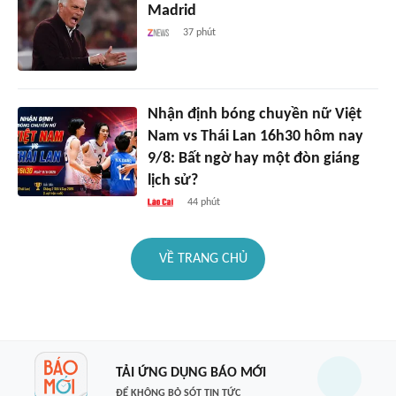
Madrid
37 phút
Nhận định bóng chuyền nữ Việt
Nam vs Thái Lan 16h30 hôm nay
9/8: Bất ngờ hay một đòn giáng
lịch sử?
44 phút
VỀ TRANG CHỦ
TẢI ỨNG DỤNG BÁO MỚI
ĐỂ KHÔNG BỎ SÓT TIN TỨC