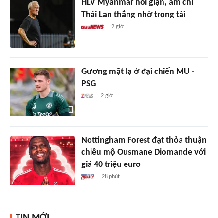
HLV Myanmar nổi giận, ám chỉ
Thái Lan thắng nhờ trọng tài
2 giờ
Gương mặt lạ ở đại chiến MU -
PSG
2 giờ
Nottingham Forest đạt thỏa thuận
chiêu mộ Ousmane Diomande với
giá 40 triệu euro
28 phút
TIN MỚI