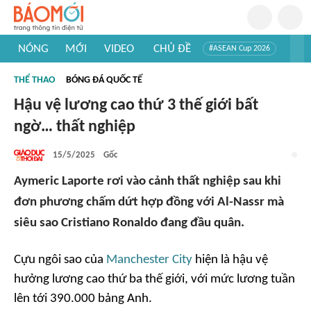
NÓNG
MỚI
VIDEO
CHỦ ĐỀ
#ASEAN Cup 2026
#Trí tuệ nhân tạo
#Mỹ - Iran
#Khám phá Việt Nam
THỂ THAO
BÓNG ĐÁ QUỐC TẾ
#Khám phá thế giới
Hậu vệ lương cao thứ 3 thế giới bất
ngờ… thất nghiệp
15/5/2025
Gốc
Aymeric Laporte rơi vào cảnh thất nghiệp sau khi
đơn phương chấm dứt hợp đồng với Al-Nassr mà
siêu sao Cristiano Ronaldo đang đầu quân.
Cựu ngôi sao của
Manchester City
hiện là hậu vệ
hưởng lương cao thứ ba thế giới, với mức lương tuần
lên tới 390.000 bảng Anh.