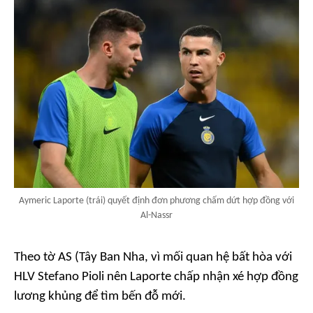
Aymeric Laporte (trái) quyết định đơn phương chấm dứt hợp đồng với
Al-Nassr
Theo tờ
AS
(Tây Ban Nha, vì mối quan hệ bất hòa với
HLV Stefano Pioli nên Laporte chấp nhận xé hợp đồng
lương khủng để tìm bến đỗ mới.