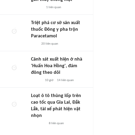
1
liên quan
Triệt phá cơ sở sản xuất
thuốc Đông y pha trộn
Paracetamol
20
liên quan
Cảnh sát xuất hiện ở nhà
'Huấn Hoa Hồng', đám
đông theo dõi
10 giờ
14
liên quan
Loạt ô tô thủng lốp trên
cao tốc qua Gia Lai, Đắk
Lắk, tài xế phát hiện vật
nhọn
8
liên quan