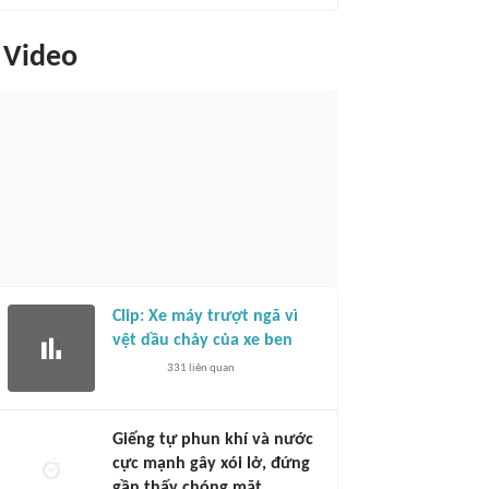
Video
Clip: Xe máy trượt ngã vì
vệt dầu chảy của xe ben
331
liên quan
Giếng tự phun khí và nước
cực mạnh gây xói lở, đứng
gần thấy chóng mặt