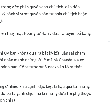
 trong việc phân quyền cho chủ tịch, dẫn đến
 kỳ hành vi vượt quyền nào từ phía chủ tịch hoặc
ợ.
 viên thay mặt Hoàng tử Harry đưa ra tuyên bố bằng
hi Ủy ban không đưa ra bất kỳ kết luận sai phạm
hời nhấn mạnh những lời lẽ mà bà Chandauka nói
c minh oan, Công tước xứ Sussex vẫn tỏ ra thất
ng ở nhiều khía cạnh, đặc biệt là hậu quả từ những
i do bà ta gánh chịu, mà là những đứa trẻ phụ thuộc
ôn chỉ ra.