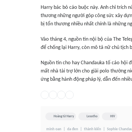
Harry bác bỏ cáo buộc này. Anh chỉ trích nữ
thương những người góp công sức xây dựng
bị tổn thương nhiều nhất chính là những 
Vào tháng 4, nguồn tin nội bộ của
The Tele
để chống lại Harry, còn mô tả nữ chủ tịch
Nguồn tin cho hay Chandauka tố cáo hội đồn
mất nhà tài trợ lớn cho giải polo thường n
ứng bằng hành động pháp lý, dẫn đến nhiều
Hoàng tử Harry
Lesotho
HIV
minh oan
da đen
thành kiến
Sophie Chanda