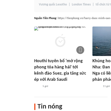
Vương quốc Lesotho
London Times
tổ chức từ 
Nguồn
Tiền Phong
:
https://tienphong.vn/harry-duoc-minh-oan
Houthi tuyên bố 'mở rộng
Khủng hoả
phong tỏa hàng hải' tới
Nha: Đan
kênh đào Suez, gia tăng sức
Nga có li
ép với Arab Saudi
phản phá
5 giờ
11 giờ
Tin nóng