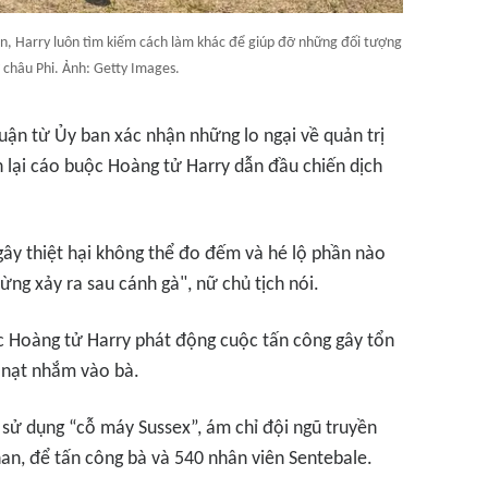
ện, Harry luôn tìm kiếm cách làm khác để giúp đỡ những đối tượng
 châu Phi. Ảnh: Getty Images.
luận từ Ủy ban xác nhận những lo ngại về quản trị
 lại cáo buộc Hoàng tử Harry dẫn đầu chiến dịch
gây thiệt hại không thể đo đếm và hé lộ phần nào
ng xảy ra sau cánh gà", nữ chủ tịch nói.
 Hoàng tử Harry phát động cuộc tấn công gây tổn
t nạt nhắm vào bà.
 sử dụng “cỗ máy Sussex”, ám chỉ đội ngũ truyền
an, để tấn công bà và 540 nhân viên Sentebale.