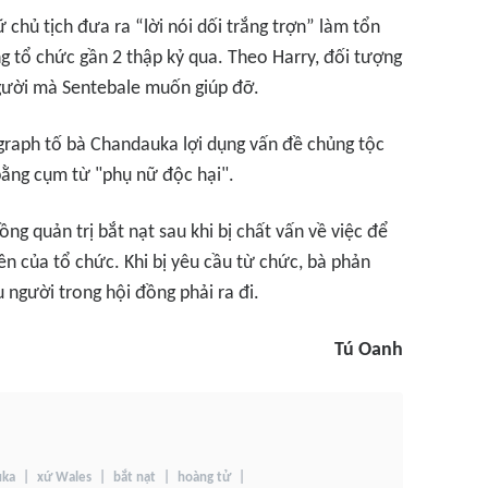
 chủ tịch đưa ra “lời nói dối trắng trợn” làm tổn
 tổ chức gần 2 thập kỷ qua. Theo Harry, đối tượng
người mà Sentebale muốn giúp đỡ.
graph
tố bà Chandauka lợi dụng vấn đề chủng tộc
 bằng cụm từ "phụ nữ độc hại".
g quản trị bắt nạt sau khi bị chất vấn về việc để
iên của tổ chức. Khi bị yêu cầu từ chức, bà phản
 người trong hội đồng phải ra đi.
Tú Oanh
uka
xứ Wales
bắt nạt
hoàng tử