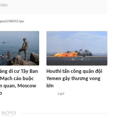
thiện
-post1766915.tpo
ng di cư Tây Ban
Houthi tấn công quân đội
 Mạch cáo buộc
Yemen gây thương vong
ên quan, Moscow
lớn
o
6 giờ