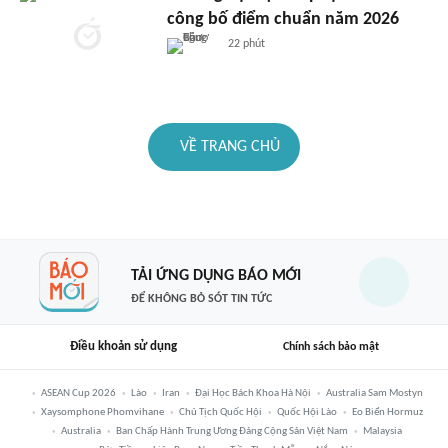
công bố điểm chuẩn năm 2026
22 phút
VỀ TRANG CHỦ
TẢI ỨNG DỤNG BÁO MỚI
ĐỂ KHÔNG BỎ SÓT TIN TỨC
Điều khoản sử dụng
Chính sách bảo mật
ASEAN Cup 2026
Lào
Iran
Đại Học Bách Khoa Hà Nội
Australia Sam Mostyn
Xaysomphone Phomvihane
Chủ Tịch Quốc Hội
Quốc Hội Lào
Eo Biển Hormuz
Australia
Ban Chấp Hành Trung Ương Đảng Cộng Sản Việt Nam
Malaysia