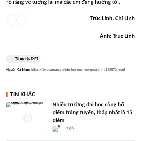
rõ ràng về tương lai mà các em đang hướng tới.
Trúc Linh, Chí Linh
Ảnh: Trúc Linh
Tốt nghiệp THPT
Nguồn
Cà Mau
:
https://baocamau.vn/giu-lua-uoc-mo-mua-thi-a128872.html
TIN KHÁC
Nhiều trường đại học công bố
điểm trúng tuyển, thấp nhất là 15
điểm
3 giờ