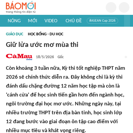
NÓNG
MỚI
VIDEO
CHỦ ĐỀ
#ASEAN Cup 2026
#Trí tuệ nhân tạo
#Mỹ - Iran
#Khám phá Việt Nam
GIÁO DỤC
HỌC BỔNG - DU HỌC
#Khám phá thế giới
Giữ lửa ước mơ mùa thi
18/5/2026
Gốc
Còn khoảng 3 tuần nữa, Kỳ thi tốt nghiệp THPT năm
2026 sẽ chính thức diễn ra. Đây không chỉ là kỳ thi
đánh dấu chặng đường 12 năm học tập mà còn là
'cánh cửa' để học sinh tiến gần hơn đến ngành học,
ngôi trường đại học mơ ước. Những ngày này, tại
nhiều trường THPT trên địa bàn tỉnh, học sinh lớp
12 đang bước vào giai đoạn ôn tập cao điểm với
nhiều mục tiêu và khát vọng riêng.