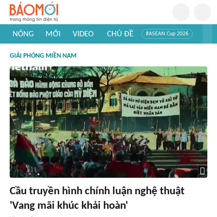
NÓNG
MỚI
VIDEO
CHỦ ĐỀ
#ASEAN Cup 2026
#Trí tuệ nhân tạo
#Mỹ - Iran
#Khám phá Việt Nam
GIẢI PHÓNG MIỀN NAM
#Khám phá thế giới
Cầu truyền hình chính luận nghệ thuật
'Vang mãi khúc khải hoàn'