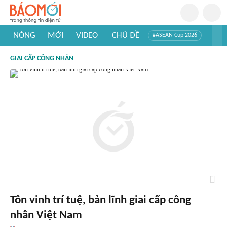
NÓNG
MỚI
VIDEO
CHỦ ĐỀ
#ASEAN Cup 2026
#Trí tuệ nhân tạo
#Mỹ - Iran
#Khám phá Việt Nam
GIAI CẤP CÔNG NHÂN
#Khám phá thế giới
Tôn vinh trí tuệ, bản lĩnh giai cấp công
nhân Việt Nam