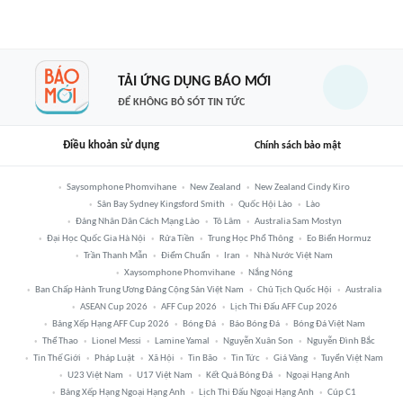
TẢI ỨNG DỤNG BÁO MỚI
ĐỂ KHÔNG BỎ SÓT TIN TỨC
Điều khoản sử dụng
Chính sách bảo mật
Saysomphone Phomvihane
New Zealand
New Zealand Cindy Kiro
Sân Bay Sydney Kingsford Smith
Quốc Hội Lào
Lào
Đảng Nhân Dân Cách Mạng Lào
Tô Lâm
Australia Sam Mostyn
Đại Học Quốc Gia Hà Nội
Rửa Tiền
Trung Học Phổ Thông
Eo Biển Hormuz
Trần Thanh Mẫn
Điểm Chuẩn
Iran
Nhà Nước Việt Nam
Xaysomphone Phomvihane
Nắng Nóng
Ban Chấp Hành Trung Ương Đảng Cộng Sản Việt Nam
Chủ Tịch Quốc Hội
Australia
ASEAN Cup 2026
AFF Cup 2026
Lịch Thi Đấu AFF Cup 2026
Bảng Xếp Hạng AFF Cup 2026
Bóng Đá
Báo Bóng Đá
Bóng Đá Việt Nam
Thể Thao
Lionel Messi
Lamine Yamal
Nguyễn Xuân Son
Nguyễn Đình Bắc
Tin Thế Giới
Pháp Luật
Xã Hội
Tin Bão
Tin Tức
Giá Vàng
Tuyển Việt Nam
U23 Việt Nam
U17 Việt Nam
Kết Quả Bóng Đá
Ngoại Hạng Anh
Bảng Xếp Hạng Ngoại Hạng Anh
Lịch Thi Đấu Ngoại Hạng Anh
Cúp C1