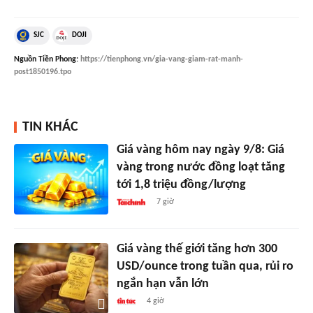
SJC
DOJI
Nguồn
Tiền Phong
:
https://tienphong.vn/gia-vang-giam-rat-manh-
post1850196.tpo
TIN KHÁC
Giá vàng hôm nay ngày 9/8: Giá
vàng trong nước đồng loạt tăng
tới 1,8 triệu đồng/lượng
7 giờ
Giá vàng thế giới tăng hơn 300
USD/ounce trong tuần qua, rủi ro
ngắn hạn vẫn lớn
4 giờ