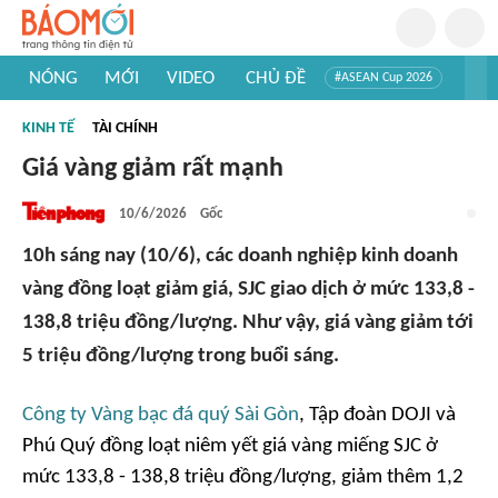
NÓNG
MỚI
VIDEO
CHỦ ĐỀ
#ASEAN Cup 2026
#Trí tuệ nhân tạo
#Mỹ - Iran
#Khám phá Việt Nam
KINH TẾ
TÀI CHÍNH
#Khám phá thế giới
Giá vàng giảm rất mạnh
10/6/2026
Gốc
10h sáng nay (10/6), các doanh nghiệp kinh doanh
vàng đồng loạt giảm giá, SJC giao dịch ở mức 133,8 -
138,8 triệu đồng/lượng. Như vậy, giá vàng giảm tới
5 triệu đồng/lượng trong buổi sáng.
Công ty Vàng bạc đá quý Sài Gòn
, Tập đoàn DOJI và
Phú Quý đồng loạt niêm yết giá vàng miếng SJC ở
mức 133,8 - 138,8 triệu đồng/lượng, giảm thêm 1,2