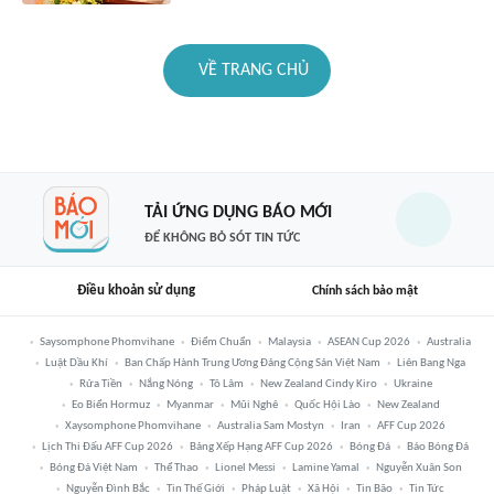
VỀ TRANG CHỦ
TẢI ỨNG DỤNG BÁO MỚI
ĐỂ KHÔNG BỎ SÓT TIN TỨC
Điều khoản sử dụng
Chính sách bảo mật
Saysomphone Phomvihane
Điểm Chuẩn
Malaysia
ASEAN Cup 2026
Australia
Luật Dầu Khí
Ban Chấp Hành Trung Ương Đảng Cộng Sản Việt Nam
Liên Bang Nga
Rửa Tiền
Nắng Nóng
Tô Lâm
New Zealand Cindy Kiro
Ukraine
Eo Biển Hormuz
Myanmar
Mũi Nghê
Quốc Hội Lào
New Zealand
Xaysomphone Phomvihane
Australia Sam Mostyn
Iran
AFF Cup 2026
Lịch Thi Đấu AFF Cup 2026
Bảng Xếp Hạng AFF Cup 2026
Bóng Đá
Báo Bóng Đá
Bóng Đá Việt Nam
Thể Thao
Lionel Messi
Lamine Yamal
Nguyễn Xuân Son
Nguyễn Đình Bắc
Tin Thế Giới
Pháp Luật
Xã Hội
Tin Bão
Tin Tức