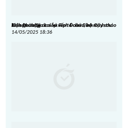
Tỉnh Đoàn Gia Lai và Tỉnh Đoàn Bình Định thảo luận phương án sắp xếp tổ chức, bộ máy sau khi sáp nhập
14/05/2025 18:36