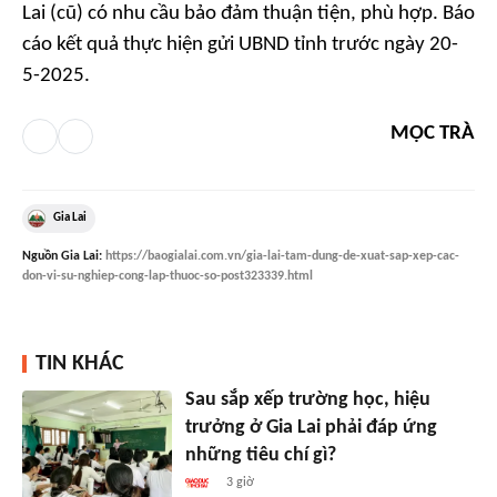
Lai (cũ) có nhu cầu bảo đảm thuận tiện, phù hợp. Báo
cáo kết quả thực hiện gửi UBND tỉnh trước ngày 20-
5-2025.
MỘC TRÀ
Gia Lai
Nguồn
Gia Lai
:
https://baogialai.com.vn/gia-lai-tam-dung-de-xuat-sap-xep-cac-
don-vi-su-nghiep-cong-lap-thuoc-so-post323339.html
TIN KHÁC
Sau sắp xếp trường học, hiệu
trưởng ở Gia Lai phải đáp ứng
những tiêu chí gì?
3 giờ