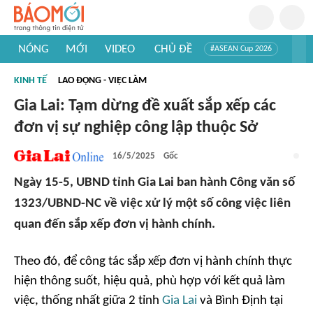
NÓNG
MỚI
VIDEO
CHỦ ĐỀ
#ASEAN Cup 2026
#Trí tuệ nhân tạo
#Mỹ - Iran
#Khám phá Việt Nam
KINH TẾ
LAO ĐỘNG - VIỆC LÀM
#Khám phá thế giới
Gia Lai: Tạm dừng đề xuất sắp xếp các
đơn vị sự nghiệp công lập thuộc Sở
16/5/2025
Gốc
Ngày 15-5, UBND tỉnh Gia Lai ban hành Công văn số
1323/UBND-NC về việc xử lý một số công việc liên
quan đến sắp xếp đơn vị hành chính.
Theo đó, để công tác sắp xếp đơn vị hành chính thực
hiện thông suốt, hiệu quả, phù hợp với kết quả làm
việc, thống nhất giữa 2 tỉnh
Gia Lai
và Bình Định tại