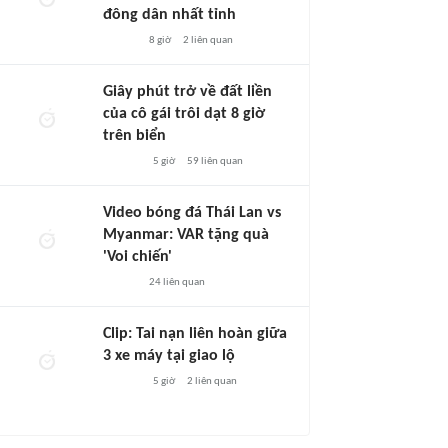
đông dân nhất tỉnh
8 giờ
2
liên quan
Giây phút trở về đất liền
của cô gái trôi dạt 8 giờ
trên biển
5 giờ
59
liên quan
Video bóng đá Thái Lan vs
Myanmar: VAR tặng quà
'Voi chiến'
24
liên quan
Clip: Tai nạn liên hoàn giữa
3 xe máy tại giao lộ
5 giờ
2
liên quan