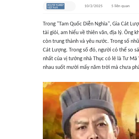
10/2/2025
5
liên quan
Trong "Tam Quốc Diễn Nghĩa", Gia Cát Lượ
tài giỏi, am hiểu về thiên văn, địa lý. Ông
còn trung thành và yêu nước. Trong số nhữ
Cát Lượng. Trong số đó, người có thể so sá
nhất của vị tướng nhà Thục có lẽ là Tư Mã 
nhau suốt mười mấy năm trời mà chưa phâ