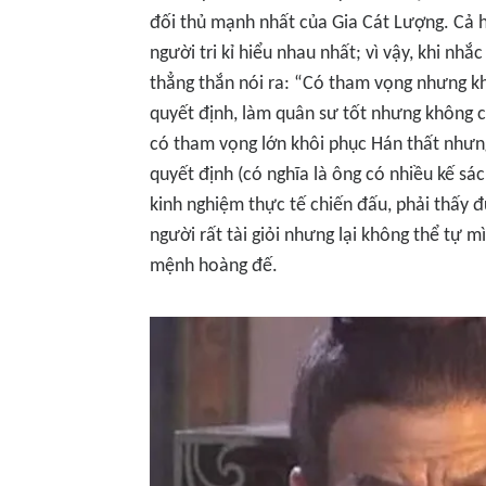
đối thủ mạnh nhất của Gia Cát Lượng. Cả 
người tri kỉ hiểu nhau nhất; vì vậy, khi n
thẳng thắn nói ra: “Có tham vọng nhưng kh
quyết định, làm quân sư tốt nhưng không c
có tham vọng lớn khôi phục Hán thất nhưng 
quyết định (có nghĩa là ông có nhiều kế sác
kinh nghiệm thực tế chiến đấu, phải thấy 
người rất tài giỏi nhưng lại không thể tự 
mệnh hoàng đế.