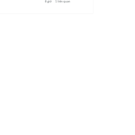
8 giờ
1
liên quan