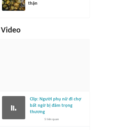
thận
Video
Clip: Người phụ nữ đi chợ
bất ngờ bị đâm trọng
thương
5
liên quan