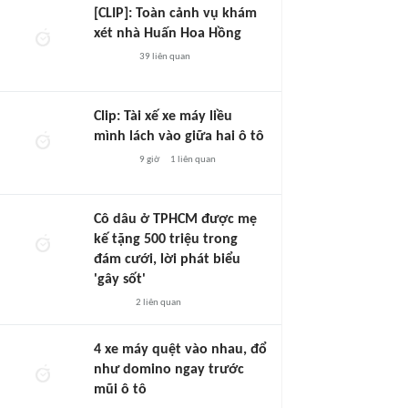
[CLIP]: Toàn cảnh vụ khám
xét nhà Huấn Hoa Hồng
39
liên quan
Clip: Tài xế xe máy liều
mình lách vào giữa hai ô tô
9 giờ
1
liên quan
Cô dâu ở TPHCM được mẹ
kế tặng 500 triệu trong
đám cưới, lời phát biểu
'gây sốt'
2
liên quan
4 xe máy quệt vào nhau, đổ
như domino ngay trước
mũi ô tô