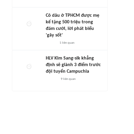
Cô dâu ở TPHCM được mẹ
kế tặng 500 triệu trong
đám cưới, lời phát biểu
'gây sốt'
1
liên quan
HLV Kim Sang-sik khẳng
định sẽ giành 3 điểm trước
đội tuyển Campuchia
9
liên quan