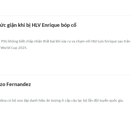
ức giận khi bị HLV Enrique bóp cổ
h PSG không biết chấp nhận thất bại khi xảy ra va chạm với HLV Luis Enrique sau trận
b World Cup 2025.
nzo Fernandez
tina có bộ sưu tập danh hiệu ấn tượng ở cấp câu lạc bộ lẫn đội tuyển quốc gia.