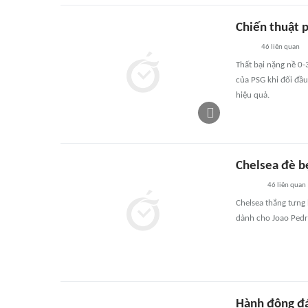
Chiến thuật 
46
liên quan
Thất bại nặng nề 0-
của PSG khi đối đầu
hiệu quả.
Chelsea đè b
46
liên quan
Chelsea thắng tưng 
dành cho Joao Pedr
Hành động đá