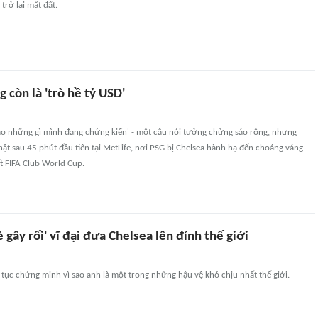
trở lại mặt đất.
 còn là 'trò hề tỷ USD'
vào những gì mình đang chứng kiến' - một câu nói tưởng chừng sáo rỗng, nhưng
hật sau 45 phút đầu tiên tại MetLife, nơi PSG bị Chelsea hành hạ đến choáng váng
t FIFA Club World Cup.
ẻ gây rối' vĩ đại đưa Chelsea lên đỉnh thế giới
 tục chứng minh vì sao anh là một trong những hậu vệ khó chịu nhất thế giới.