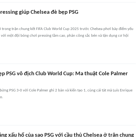
pressing giúp Chelsea đè bẹp PSG
3 trong trận chung kết FIFA Club World Cup 2025 trước Chelsea phơi bày điểm yếu
 với một đội bóng chơi pressing tầm cao, phản công sắc bén và tận dụng cơ hội
ẹp PSG vô địch Club World Cup: Ma thuật Cole Palmer
bừng PSG 3-0 với Cole Palmer ghi 2 bàn và kiến tạo 1, cùng cái tát mà Luis Enrique
o.
ng xấu hổ của sao PSG với cầu thủ Chelsea ở trận chung