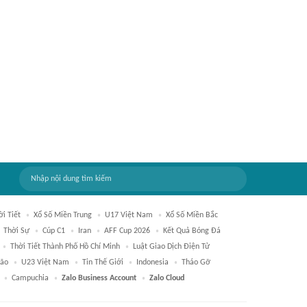
ời Tiết
Xổ Số Miền Trung
U17 Việt Nam
Xổ Số Miền Bắc
Thời Sự
Cúp C1
Iran
AFF Cup 2026
Kết Quả Bóng Đá
Thời Tiết Thành Phố Hồ Chí Minh
Luật Giao Dịch Điện Tử
Bão
U23 Việt Nam
Tin Thế Giới
Indonesia
Tháo Gỡ
Campuchia
Zalo Business Account
Zalo Cloud