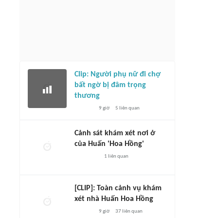
Clip: Người phụ nữ đi chợ
bất ngờ bị đâm trọng
thương
9 giờ
5
liên quan
Cảnh sát khám xét nơi ở
của Huấn 'Hoa Hồng'
1
liên quan
[CLIP]: Toàn cảnh vụ khám
xét nhà Huấn Hoa Hồng
9 giờ
37
liên quan