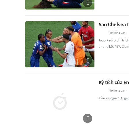
Sao Chelsea t
46
liên quan
Joao Pedro chỉ tríc
chung kết FIFA Clu
Kỳ tích của E
46
liên quan
Tiền vệ người Argen