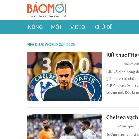
NÓNG
MỚI
VIDEO
CHỦ ĐỀ
FIFA CLUB WORLD CUP 2025
Kết thúc Fif
46
liên qu
Giải vô địch bóng đ
giới (FIFA) tổ chức
CLB Chelsea (Anh) v
sương mù. Đây là m
Chelsea vạch
46
liên quan
Tưởng chừng như đã 