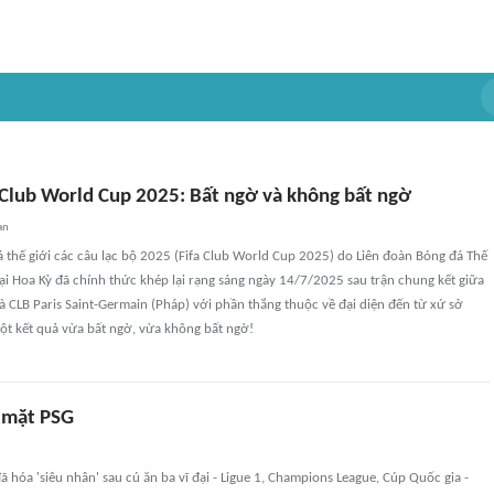
a Club World Cup 2025: Bất ngờ và không bất ngờ
an
á thế giới các câu lạc bộ 2025 (Fifa Club World Cup 2025) do Liên đoàn Bóng đá Thế
 tại Hoa Kỳ đã chính thức khép lại rạng sáng ngày 14/7/2025 sau trận chung kết giữa
à CLB Paris Saint-Germain (Pháp) với phần thắng thuộc về đại diện đến từ xứ sở
ột kết quả vừa bất ngờ, vừa không bất ngờ!
 mặt PSG
hóa 'siêu nhân' sau cú ăn ba vĩ đại - Ligue 1, Champions League, Cúp Quốc gia -