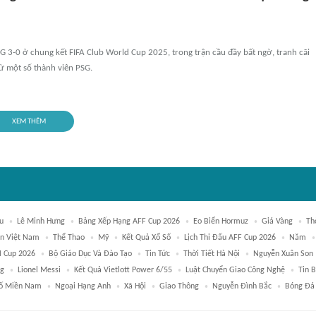
G 3-0 ở chung kết FIFA Club World Cup 2025, trong trận cầu đầy bất ngờ, tranh cãi
từ một số thành viên PSG.
XEM THÊM
u
Lê Minh Hưng
Bảng Xếp Hạng AFF Cup 2026
Eo Biển Hormuz
Giá Vàng
Th
ển Việt Nam
Thể Thao
Mỹ
Kết Quả Xổ Số
Lịch Thi Đấu AFF Cup 2026
Năm
 Cup 2026
Bộ Giáo Dục Và Đào Tạo
Tin Tức
Thời Tiết Hà Nội
Nguyễn Xuân Son
ng
Lionel Messi
Kết Quả Vietlott Power 6/55
Luật Chuyển Giao Công Nghệ
Tin 
Số Miền Nam
Ngoại Hạng Anh
Xã Hội
Giao Thông
Nguyễn Đình Bắc
Bóng Đá