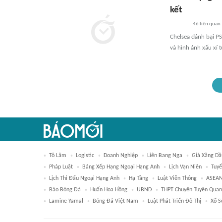
kết
46
liên quan
Chelsea đánh bại PS
và hình ảnh xấu xí 
Tô Lâm
Logistic
Doanh Nghiệp
Liên Bang Nga
Giá Xăng Dầ
Pháp Luật
Bảng Xếp Hạng Ngoại Hạng Anh
Lịch Vạn Niên
Tuy
Lịch Thi Đấu Ngoại Hạng Anh
Hạ Tầng
Luật Viễn Thông
ASEAN
Báo Bóng Đá
Huấn Hoa Hồng
UBND
THPT Chuyên Tuyên Qua
Lamine Yamal
Bóng Đá Việt Nam
Luật Phát Triển Đô Thị
Xổ 