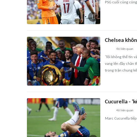
PSG cuối cùng cũng 
Chelsea không
46
liên quan
'Tôi không thể tin 
vang lên đầy chân t
trong trận chung kế
Cucurella - 'k
46
liên quan
Marc Cucurella tiếp