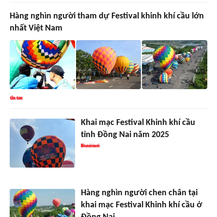
Hàng nghìn người tham dự Festival khinh khí cầu lớn
nhất Việt Nam
Khai mạc Festival Khinh khí cầu
tỉnh Đồng Nai năm 2025
Hàng nghìn người chen chân tại
khai mạc Festival Khinh khí cầu ở