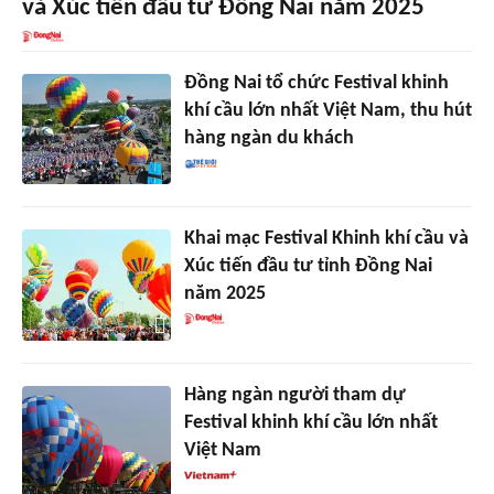
và Xúc tiến đầu tư Đồng Nai năm 2025
Đồng Nai tổ chức Festival khinh
khí cầu lớn nhất Việt Nam, thu hút
hàng ngàn du khách
Khai mạc Festival Khinh khí cầu và
Xúc tiến đầu tư tỉnh Đồng Nai
năm 2025
Hàng ngàn người tham dự
Festival khinh khí cầu lớn nhất
Việt Nam