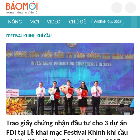
NÓNG
MỚI
VIDEO
CHỦ ĐỀ
#ASEAN Cup 2026
#Tuyển sinh đại học 2026
#Trí tuệ nhân tạo
#Mỹ - Iran
FESTIVAL KHINH KHÍ CẦU
#Khám phá Việt Nam
#Khám phá thế giới
Trao giấy chứng nhận đầu tư cho 3 dự án
FDI tại Lễ khai mạc Festival Khinh khí cầu