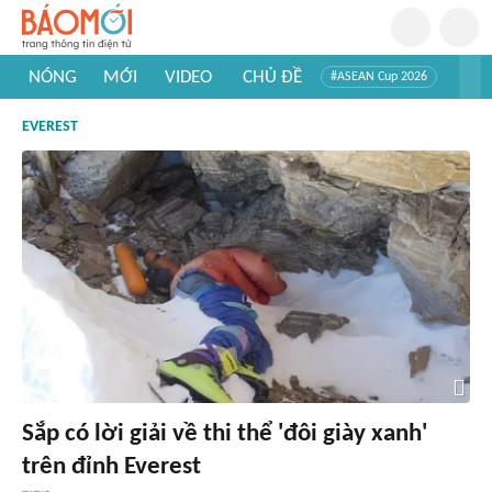
NÓNG
MỚI
VIDEO
CHỦ ĐỀ
#ASEAN Cup 2026
#Trí tuệ nhân tạo
#Mỹ - Iran
#Khám phá Việt Nam
EVEREST
#Khám phá thế giới
Sắp có lời giải về thi thể 'đôi giày xanh'
trên đỉnh Everest