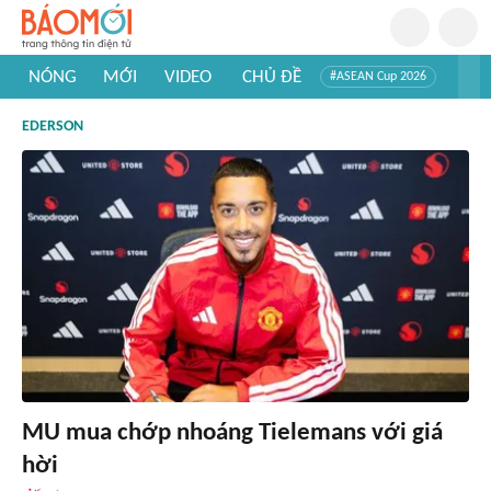
NÓNG
MỚI
VIDEO
CHỦ ĐỀ
#ASEAN Cup 2026
#Trí tuệ nhân tạo
#Mỹ - Iran
#Khám phá Việt Nam
EDERSON
#Khám phá thế giới
MU mua chớp nhoáng Tielemans với giá
hời