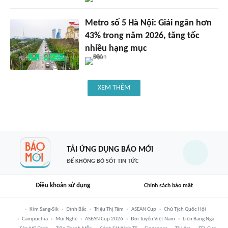
Metro số 5 Hà Nội: Giải ngân hơn
43% trong năm 2026, tăng tốc
nhiều hạng mục
XEM THÊM
TẢI ỨNG DỤNG BÁO MỚI
ĐỂ KHÔNG BỎ SÓT TIN TỨC
Điều khoản sử dụng
Chính sách bảo mật
Kim Sang-Sik
Đình Bắc
Triệu Thị Tâm
ASEAN Cup
Chủ Tịch Quốc Hội
Campuchia
Mũi Nghê
ASEAN Cup 2026
Đội Tuyển Việt Nam
Liên Bang Nga