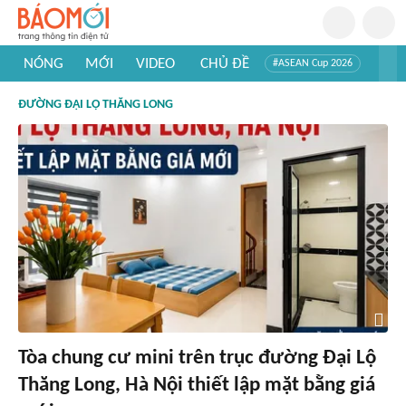
NÓNG
MỚI
VIDEO
CHỦ ĐỀ
#ASEAN Cup 2026
#Trí tuệ nhân tạo
#Mỹ - Iran
#Khám phá Việt Nam
ĐƯỜNG ĐẠI LỘ THĂNG LONG
#Khám phá thế giới
Tòa chung cư mini trên trục đường Đại Lộ
Thăng Long, Hà Nội thiết lập mặt bằng giá