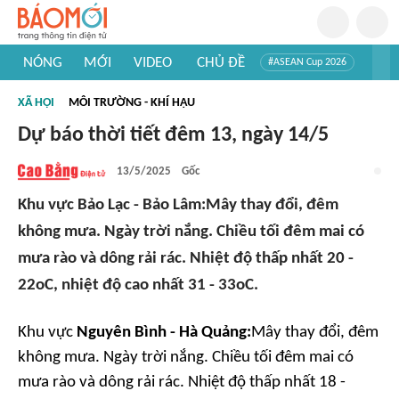
NÓNG
MỚI
VIDEO
CHỦ ĐỀ
#ASEAN Cup 2026
#Trí tuệ nhân tạo
#Mỹ - Iran
#Khám phá Việt Nam
XÃ HỘI
MÔI TRƯỜNG - KHÍ HẬU
#Khám phá thế giới
Dự báo thời tiết đêm 13, ngày 14/5
13/5/2025
Gốc
Khu vực Bảo Lạc - Bảo Lâm:Mây thay đổi, đêm
không mưa. Ngày trời nắng. Chiều tối đêm mai có
mưa rào và dông rải rác. Nhiệt độ thấp nhất 20 -
22oC, nhiệt độ cao nhất 31 - 33oC.
Khu vực
Nguyên Bình
-
Hà Quảng:
Mây thay đổi, đêm
không mưa. Ngày trời nắng. Chiều tối đêm mai có
mưa rào và dông rải rác. Nhiệt độ thấp nhất 18 -