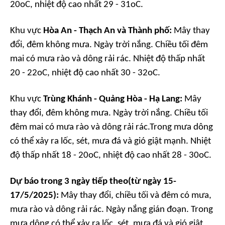
20oC, nhiệt độ cao nhất 29 - 31oC.
Khu vực
Hòa An
-
Thạch An và Thành phố:
Mây thay
đổi, đêm không mưa. Ngày trời nắng. Chiều tối đêm
mai có mưa rào và dông rải rác. Nhiệt độ thấp nhất
20 - 22oC, nhiệt độ cao nhất 30 - 32oC.
Khu vực
Trùng Khánh
-
Quảng Hòa
-
Hạ Lang
:
Mây
thay đổi, đêm không mưa. Ngày trời nắng. Chiều tối
đêm mai có mưa rào và dông rải rác.Trong mưa dông
có thể xảy ra lốc, sét, mưa đá và gió giật mạnh. Nhiệt
độ thấp nhất 18 - 20oC, nhiệt độ cao nhất 28 - 30oC.
Dự báo trong 3 ngày tiếp theo
(từ ngày 15
-
17
/
5
/202
5
)
:
Mây thay đổi, chiều tối và đêm có mưa,
mưa rào và dông rải rác. Ngày nắng gián đoạn. Trong
mưa dông có thể xảy ra lốc, sét, mưa đá và gió giật