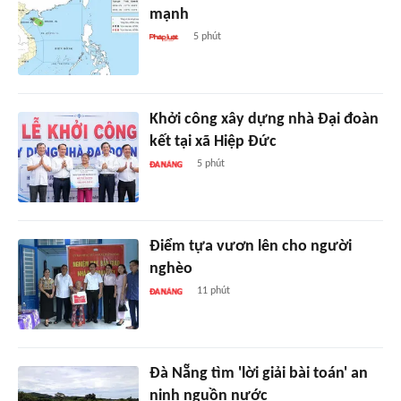
mạnh
5 phút
Khởi công xây dựng nhà Đại đoàn
kết tại xã Hiệp Đức
5 phút
Điểm tựa vươn lên cho người
nghèo
11 phút
Đà Nẵng tìm 'lời giải bài toán' an
ninh nguồn nước