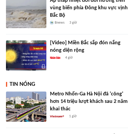
Áp thấp nhiệt đới đổi hướng trên
vùng biển phía Đông khu vực vịnh
Bắc Bộ
Bnews
3 giờ
[Video] Miền Bắc sắp đón nắng
nóng diện rộng
4 giờ
TIN NÓNG
Metro Nhổn-Ga Hà Nội đã 'cõng'
hơn 14 triệu lượt khách sau 2 năm
khai thác
1 giờ