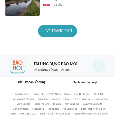
11 phút
VỀ TRANG CHỦ
TẢI ỨNG DỤNG BÁO MỚI
ĐỂ KHÔNG BỎ SÓT TIN TỨC
Điều khoản sử dụng
Chính sách bảo mật
Sân Mỹ Đình
Khánh Sky
A ASEAN Cup 2026
Trần Đình Tiệp
Đình Bắc
Đội Tuyển Việt Nam
Xuân Son
Doanh Nghiệp
Nguyễn Văn Hợi
Campuchia
Vịnh Bắc Bộ
Triệu Thị Tâm
Tô Lâm
Kim Sang-Sik
ASEAN Cup 2026
Liên Bang Nga
Singapore
Indonesia
Hồ Văn Khoa
Luật Phát Triển Đô Thị
Năm
AFF Cup 2026
Lịch Thi Đấu AFF Cup 2026
Bảng Xếp Hạng AFF Cup 2026