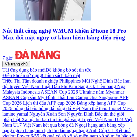
Nút thắt công nghệ WMCM khiến iPhone 18 Pro
Max đối mặt nguy cơ khan hiếm hàng diện rộng
7 giờ
Về trang chủ
Tải ứng dụng báo mới
Để không bỏ sót tin tức
Điều khoản sử dụng
Chính sách bảo mật
Triệu Thị Tâm
doanh nghiệp
Philippines
Mũi Nghê
Đình Bắc
Iran
đội tuyển Việt Nam
Luật Dầu khí
Kim Sang-sik
Liên bang Nga
Malaysia
Indonesia
ASEAN Cup 2026
Ukraine
năm
Myanmar
ASEAN Cup
sân Mỹ Đình
Thái Lan
Campuchia
Singapore
AFF
Cup 2026
Lịch thi đấu AFF cup 2026
Bảng xếp hạng AFF Cup
2026
bóng đá
báo bóng đá
bóng đá Việt Nam
thể thao
Lionel Messi
lamine yamal
Nguyễn Xuân Son
Nguyễn Đình Bắc
tin thế giới
pháp luật
Xã hội
tin bão
tin tức
giá vàng
Tuyển Việt Nam
U23 Việt
Nam
U17 Việt Nam
kết quả bóng đá
Ngoại hạng anh
bảng xếp
hạng ngoại hạng anh
lịch thi đấu ngoại hạng Anh
Cúp C1
Kết quả
vietlott Power 6/55
kết quả xổ số
xổ số miền nam
xổ số miền bắc
xổ