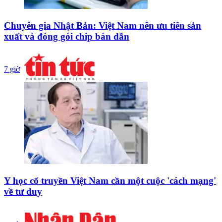
Chuyên gia Nhật Bản: Việt Nam nên ưu tiên sản
xuất và đóng gói chip bán dẫn
7 giờ
Y học cổ truyền Việt Nam cần một cuộc 'cách mạng'
về tư duy