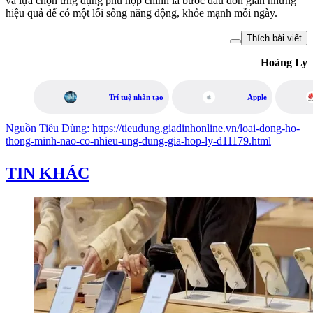
và lựa chọn ứng dụng phù hợp chính là bước đầu đơn giản nhưng
hiệu quả để có một lối sống năng động, khỏe mạnh mỗi ngày.
Thích bài viết
Hoàng Ly
Trí tuệ nhân tạo
Apple
Nguồn
Tiêu Dùng
:
https://tieudung.giadinhonline.vn/loai-dong-ho-
thong-minh-nao-co-nhieu-ung-dung-gia-hop-ly-d11179.html
TIN KHÁC