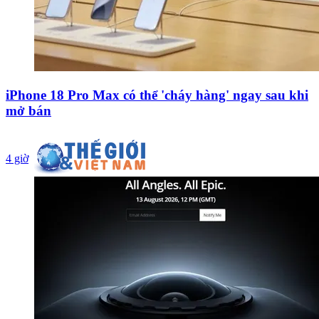
iPhone 18 Pro Max có thể 'cháy hàng' ngay sau khi
mở bán
4 giờ