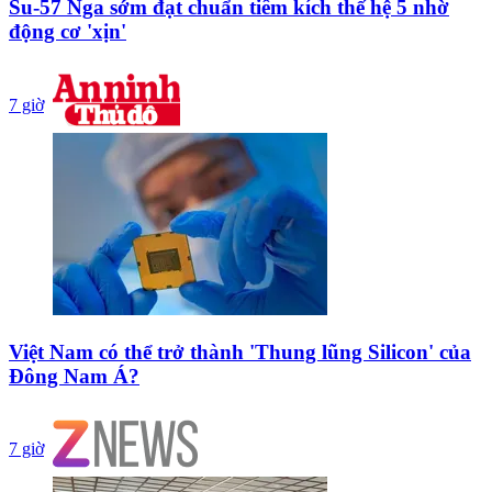
Su-57 Nga sớm đạt chuẩn tiêm kích thế hệ 5 nhờ
động cơ 'xịn'
7 giờ
Việt Nam có thể trở thành 'Thung lũng Silicon' của
Đông Nam Á?
7 giờ