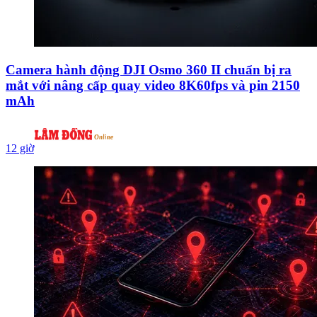
Camera hành động DJI Osmo 360 II chuẩn bị ra
mắt với nâng cấp quay video 8K60fps và pin 2150
mAh
12 giờ