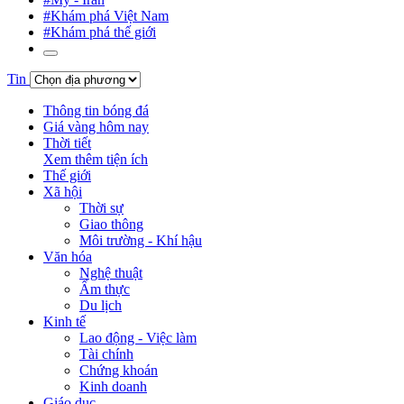
#Khám phá Việt Nam
#Khám phá thế giới
Tin
Thông tin bóng đá
Giá vàng hôm nay
Thời tiết
Xem thêm tiện ích
Thế giới
Xã hội
Thời sự
Giao thông
Môi trường - Khí hậu
Văn hóa
Nghệ thuật
Ẩm thực
Du lịch
Kinh tế
Lao động - Việc làm
Tài chính
Chứng khoán
Kinh doanh
Giáo dục