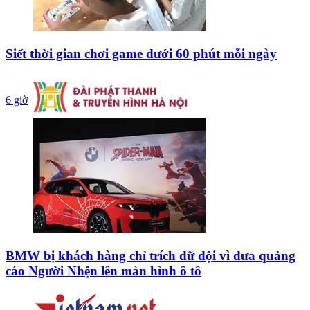
Siết thời gian chơi game dưới 60 phút mỗi ngày
6 giờ
BMW bị khách hàng chỉ trích dữ dội vì đưa quảng
cáo Người Nhện lên màn hình ô tô