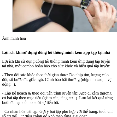
Ảnh minh họa
Lợi ích khi sử dụng đồng hồ thông minh kèm app tập tại nhà
Lợi ích khi sử dụng đồng hồ thông minh kèm ứng dụng tập luyện
tại nhà, một combo hoàn hảo cho sức khỏe và hiệu quả tập luyện:
- Theo dõi sức khỏe theo thời gian thực: Đo nhịp tim, lượng calo
đốt, số bước đi, giấc ngủ. Cảnh báo bất thường (nhịp tim cao, ít vận
động...).
- Lập kế hoạch & theo dõi tiến trình luyện tập: App đi kèm thường
có bài tập theo mục tiêu (giảm cân, tăng cơ...). Lưu lại kết quả từng
buổi để bạn dễ theo dõi sự tiến bộ.
- Cá nhân hóa bài tập: Gợi ý bài tập phù hợp với thể trạng, tuổi, chỉ
số cơ thể. Tự điều chỉnh độ khó theo từng giai đoạn.