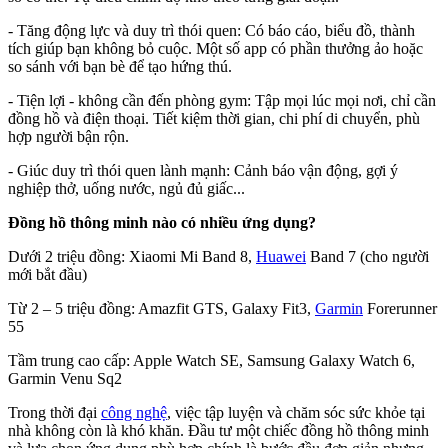
- Tăng động lực và duy trì thói quen: Có báo cáo, biểu đồ, thành
tích giúp bạn không bỏ cuộc. Một số app có phần thưởng ảo hoặc
so sánh với bạn bè để tạo hứng thú.
- Tiện lợi - không cần đến phòng gym: Tập mọi lúc mọi nơi, chỉ cần
đồng hồ và điện thoại. Tiết kiệm thời gian, chi phí di chuyển, phù
hợp người bận rộn.
- Giúc duy trì thói quen lành mạnh: Cảnh báo vận động, gợi ý
nghiệp thở, uống nước, ngủ đủ giấc...
Đồng hồ thông minh nào có nhiều ứng dụng?
Dưới 2 triệu đồng: Xiaomi Mi Band 8,
Huawei
Band 7 (cho người
mới bắt đầu)
Từ 2 – 5 triệu đồng: Amazfit GTS, Galaxy Fit3,
Garmin
Forerunner
55
Tầm trung cao cấp: Apple Watch SE, Samsung Galaxy Watch 6,
Garmin Venu Sq2
Trong thời đại
công nghệ
, việc tập luyện và chăm sóc sức khỏe tại
nhà không còn là khó khăn. Đầu tư một chiếc đồng hồ thông minh