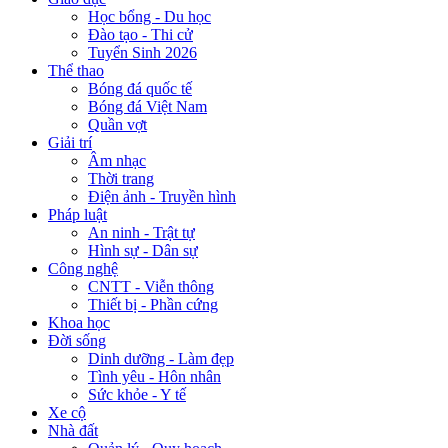
Học bổng - Du học
Đào tạo - Thi cử
Tuyển Sinh 2026
Thể thao
Bóng đá quốc tế
Bóng đá Việt Nam
Quần vợt
Giải trí
Âm nhạc
Thời trang
Điện ảnh - Truyền hình
Pháp luật
An ninh - Trật tự
Hình sự - Dân sự
Công nghệ
CNTT - Viễn thông
Thiết bị - Phần cứng
Khoa học
Đời sống
Dinh dưỡng - Làm đẹp
Tình yêu - Hôn nhân
Sức khỏe - Y tế
Xe cộ
Nhà đất