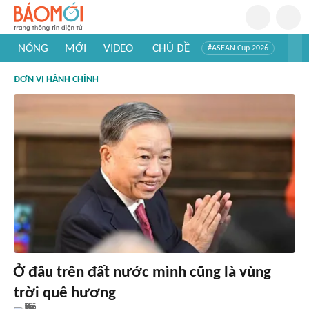
NÓNG
MỚI
VIDEO
CHỦ ĐỀ
#ASEAN Cup 2026
#Trí tuệ nhân tạo
#Mỹ - Iran
#Khám phá Việt Nam
ĐƠN VỊ HÀNH CHÍNH
#Khám phá thế giới
Ở đâu trên đất nước mình cũng là vùng
trời quê hương