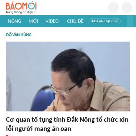
NÓNG
MỚI
VIDEO
CHỦ ĐỀ
#ASEAN Cup 2026
#Trí tuệ nhân tạo
#Mỹ - Iran
#Khám phá Việt Nam
ĐỖ VĂN HÙNG
#Khám phá thế giới
Cơ quan tố tụng tỉnh Đắk Nông tổ chức xin
lỗi người mang án oan