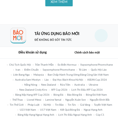
XEM THÊM
TẢI ỨNG DỤNG BÁO MỚI
ĐỂ KHÔNG BỎ SÓT TIN TỨC
Điều khoản sử dụng
Chính sách bảo mật
Chủ Tịch Quốc Hội
Trần Thanh Mẫn
Eo Biển Hormuz
Xaysomphone Phomvihane
Iran
Điểm Chuẩn
Saysomphone Phomvihane
Tô Lâm
Quốc Hội Lào
Liên Bang Nga
Malaysia
Ban Chấp Hành Trung Ương Đảng Cộng Sản Việt Nam
Australia Sam Mostyn
Lào
Đại Học Bách Khoa Hà Nội
ASEAN Cup 2026
Nắng Nóng
New Zealand
Rửa Tiền
Australia
Ukraine
New Zealand Cindy Kiro
AFF Cup 2026
Lịch Thi Đấu AFF Cup 2026
Bảng Xếp Hạng AFF Cup 2026
Bóng Đá
Báo Bóng Đá
Bóng Đá Việt Nam
Thể Thao
Lionel Messi
Lamine Yamal
Nguyễn Xuân Son
Nguyễn Đình Bắc
Tin Thế Giới
Pháp Luật
Xã Hội
Tin Bão
Tin Tức
Giá Vàng
Tuyển Việt Nam
U23 Việt Nam
U17 Việt Nam
Kết Quả Bóng Đá
Ngoại Hạng Anh
Bảng Xếp Hạng Ngoại Hạng Anh
Lịch Thi Đấu Ngoại Hạng Anh
Cúp C1