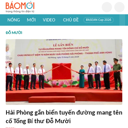
NÓNG
MỚI
VIDEO
CHỦ ĐỀ
#ASEAN Cup 2026
#Trí tuệ nhân tạo
#Mỹ - Iran
#Khám phá Việt Nam
ĐỖ MƯỜI
#Khám phá thế giới
Hải Phòng gắn biển tuyến đường mang tên
cố Tổng Bí thư Đỗ Mười