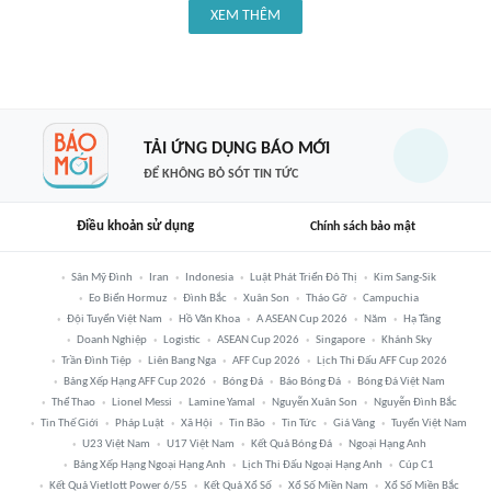
XEM THÊM
TẢI ỨNG DỤNG BÁO MỚI
ĐỂ KHÔNG BỎ SÓT TIN TỨC
Điều khoản sử dụng
Chính sách bảo mật
Sân Mỹ Đình
Iran
Indonesia
Luật Phát Triển Đô Thị
Kim Sang-Sik
Eo Biển Hormuz
Đình Bắc
Xuân Son
Tháo Gỡ
Campuchia
Đội Tuyển Việt Nam
Hồ Văn Khoa
A ASEAN Cup 2026
Năm
Hạ Tầng
Doanh Nghiệp
Logistic
ASEAN Cup 2026
Singapore
Khánh Sky
Trần Đình Tiệp
Liên Bang Nga
AFF Cup 2026
Lịch Thi Đấu AFF Cup 2026
Bảng Xếp Hạng AFF Cup 2026
Bóng Đá
Báo Bóng Đá
Bóng Đá Việt Nam
Thể Thao
Lionel Messi
Lamine Yamal
Nguyễn Xuân Son
Nguyễn Đình Bắc
Tin Thế Giới
Pháp Luật
Xã Hội
Tin Bão
Tin Tức
Giá Vàng
Tuyển Việt Nam
U23 Việt Nam
U17 Việt Nam
Kết Quả Bóng Đá
Ngoại Hạng Anh
Bảng Xếp Hạng Ngoại Hạng Anh
Lịch Thi Đấu Ngoại Hạng Anh
Cúp C1
Kết Quả Vietlott Power 6/55
Kết Quả Xổ Số
Xổ Số Miền Nam
Xổ Số Miền Bắc