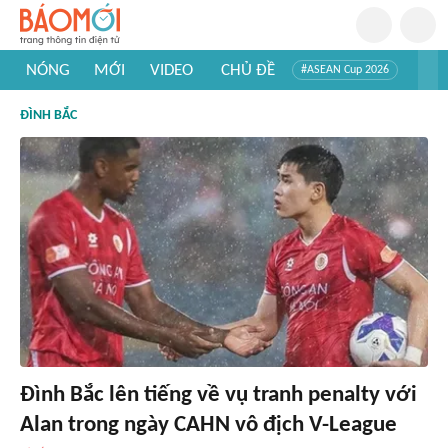
NÓNG
MỚI
VIDEO
CHỦ ĐỀ
#ASEAN Cup 2026
#Trí tuệ nhân tạo
#Mỹ - Iran
#Khám phá Việt Nam
ĐÌNH BẮC
#Khám phá thế giới
Đình Bắc lên tiếng về vụ tranh penalty với
Alan trong ngày CAHN vô địch V-League