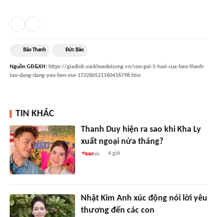
Bảo Thanh
Đức Bảo
Nguồn
GĐ&XH
:
https://giadinh.suckhoedoisong.vn/con-gai-5-tuoi-cua-bao-thanh-
tao-dang-dang-yeu-ben-me-172260521160416798.htm
TIN KHÁC
Thanh Duy hiện ra sao khi Kha Ly
xuất ngoại nửa tháng?
4 giờ
Nhật Kim Anh xúc động nói lời yêu
thương đến các con