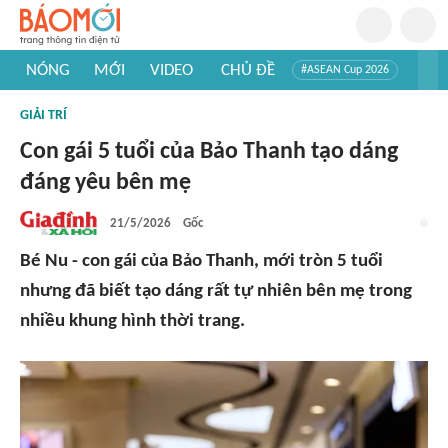
NÓNG
MỚI
VIDEO
CHỦ ĐỀ
#ASEAN Cup 2026
#Trí tuệ nhân tạo
#Mỹ - Iran
#Khám phá Việt Nam
GIẢI TRÍ
#Khám phá thế giới
Con gái 5 tuổi của Bảo Thanh tạo dáng
đáng yêu bên mẹ
21/5/2026
Gốc
Bé Nu - con gái của Bảo Thanh, mới tròn 5 tuổi
nhưng đã biết tạo dáng rất tự nhiên bên mẹ trong
nhiều khung hình thời trang.