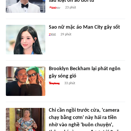
sau loạt ồn ào đời tư
23 phút
Sao nữ mặc áo Man City gây sốt
29 phút
Brooklyn Beckham lại phát ngôn
gây sóng gió
33 phút
Chỉ cần ngồi trước cửa, 'camera
chạy bằng cơm' này hái ra tiền
nhờ vào nghề 'buôn chuyện',