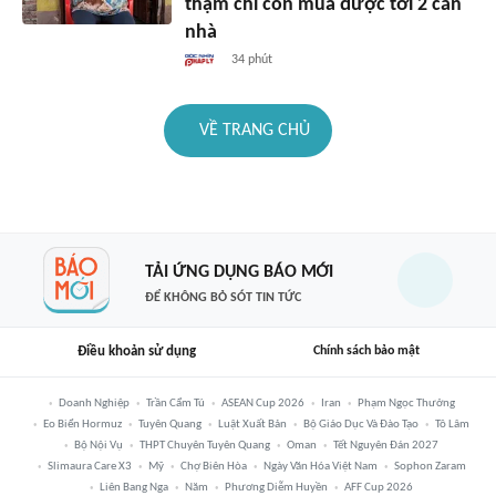
thậm chí còn mua được tới 2 căn
nhà
34 phút
VỀ TRANG CHỦ
TẢI ỨNG DỤNG BÁO MỚI
ĐỂ KHÔNG BỎ SÓT TIN TỨC
Điều khoản sử dụng
Chính sách bảo mật
Doanh Nghiệp
Trần Cẩm Tú
ASEAN Cup 2026
Iran
Phạm Ngọc Thưởng
Eo Biển Hormuz
Tuyên Quang
Luật Xuất Bản
Bộ Giáo Dục Và Đào Tạo
Tô Lâm
Bộ Nội Vụ
THPT Chuyên Tuyên Quang
Oman
Tết Nguyên Đán 2027
Slimaura Care X3
Mỹ
Chợ Biên Hòa
Ngày Văn Hóa Việt Nam
Sophon Zaram
Liên Bang Nga
Năm
Phương Diễm Huyền
AFF Cup 2026