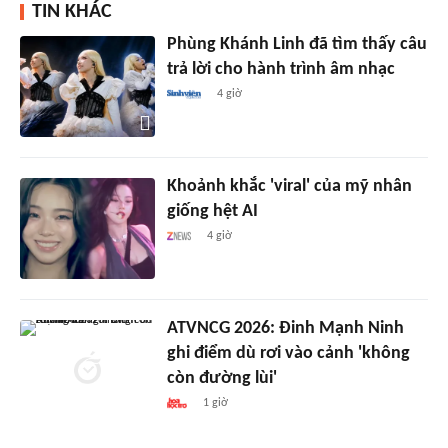
TIN KHÁC
Phùng Khánh Linh đã tìm thấy câu
trả lời cho hành trình âm nhạc
4 giờ
Khoảnh khắc 'viral' của mỹ nhân
giống hệt AI
4 giờ
ATVNCG 2026: Đinh Mạnh Ninh
ghi điểm dù rơi vào cảnh 'không
còn đường lùi'
1 giờ