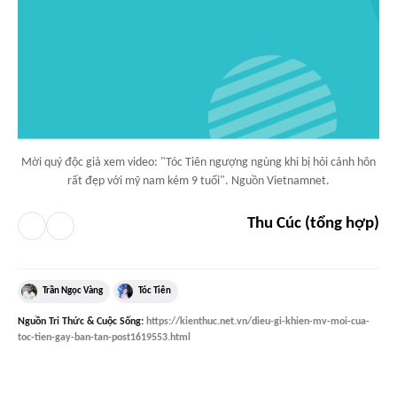
Mời quý độc giả xem video: "Tóc Tiên ngượng ngùng khi bị hỏi cảnh hôn
rất đẹp với mỹ nam kém 9 tuổi". Nguồn Vietnamnet.
Thu Cúc (tổng hợp)
Trần Ngọc Vàng
Tóc Tiên
Nguồn
Tri Thức & Cuộc Sống
:
https://kienthuc.net.vn/dieu-gi-khien-mv-moi-cua-
toc-tien-gay-ban-tan-post1619553.html