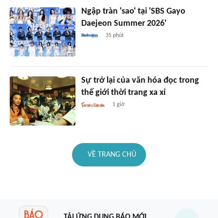
Ngập tràn 'sao' tại 'SBS Gayo
Daejeon Summer 2026'
35 phút
Sự trở lại của văn hóa đọc trong
thế giới thời trang xa xỉ
1 giờ
VỀ TRANG CHỦ
TẢI ỨNG DỤNG BÁO MỚI