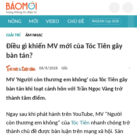
NÓNG
MỚI
VIDEO
CHỦ ĐỀ
#ASEAN Cup 2026
#Trí tuệ nhân tạo
#Mỹ - Iran
#Khám phá Việt Nam
GIẢI TRÍ
ÂM NHẠC
#Khám phá thế giới
Điều gì khiến MV mới của Tóc Tiên gây
bàn tán?
06/6/2026
Gốc
MV 'Người còn thương em không' của Tóc Tiên gây
bàn tán khi loạt cảnh hôn với Trần Ngọc Vàng trở
thành tâm điểm.
Ngay sau khi phát hành trên YouTube, MV "Người
còn thương em không" của
Tóc Tiên
nhanh chóng trở
thành chủ đề được bàn luận trên mạng xã hội. Sản