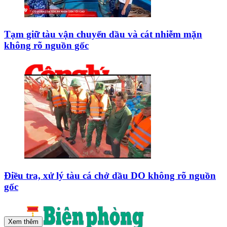
Tạm giữ tàu vận chuyển dầu và cát nhiễm mặn
không rõ nguồn gốc
Điều tra, xử lý tàu cá chở dầu DO không rõ nguồn
gốc
Xem thêm