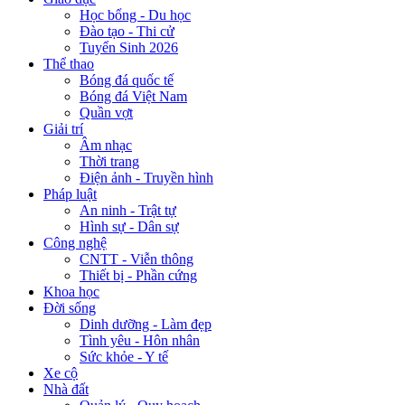
Học bổng - Du học
Đào tạo - Thi cử
Tuyển Sinh 2026
Thể thao
Bóng đá quốc tế
Bóng đá Việt Nam
Quần vợt
Giải trí
Âm nhạc
Thời trang
Điện ảnh - Truyền hình
Pháp luật
An ninh - Trật tự
Hình sự - Dân sự
Công nghệ
CNTT - Viễn thông
Thiết bị - Phần cứng
Khoa học
Đời sống
Dinh dưỡng - Làm đẹp
Tình yêu - Hôn nhân
Sức khỏe - Y tế
Xe cộ
Nhà đất