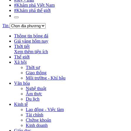
#Khám phá Việt Nam
#Khám phá thế giới
Tin
Thông tin bóng đá
Giá vàng hôm nay
Thời tiết
Xem thêm tiện ích
Thế giới
Xã hội
Thời sự
Giao thông
Môi trường - Khí hậu
Văn hóa
Nghệ thuật
Ẩm thực
Du lịch
Kinh tế
Lao động - Việc làm
Tài chính
Chứng khoán
Kinh doanh
Giáo dục