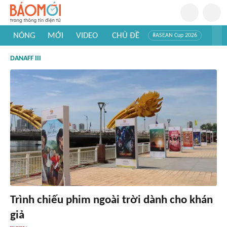
NÓNG
MỚI
VIDEO
CHỦ ĐỀ
#ASEAN Cup 2026
#Trí tuệ nhân tạo
#Mỹ - Iran
#Khám phá Việt Nam
DANAFF III
#Khám phá thế giới
Trình chiếu phim ngoài trời dành cho khán
giả