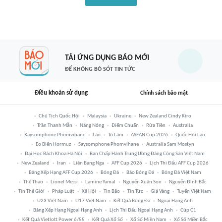
TẢI ỨNG DỤNG BÁO MỚI
ĐỂ KHÔNG BỎ SÓT TIN TỨC
Điều khoản sử dụng
Chính sách bảo mật
Chủ Tịch Quốc Hội
Malaysia
Ukraine
New Zealand Cindy Kiro
Trần Thanh Mẫn
Nắng Nóng
Điểm Chuẩn
Rửa Tiền
Australia
Xaysomphone Phomvihane
Lào
Tô Lâm
ASEAN Cup 2026
Quốc Hội Lào
Eo Biển Hormuz
Saysomphone Phomvihane
Australia Sam Mostyn
Đại Học Bách Khoa Hà Nội
Ban Chấp Hành Trung Ương Đảng Cộng Sản Việt Nam
New Zealand
Iran
Liên Bang Nga
AFF Cup 2026
Lịch Thi Đấu AFF Cup 2026
Bảng Xếp Hạng AFF Cup 2026
Bóng Đá
Báo Bóng Đá
Bóng Đá Việt Nam
Thể Thao
Lionel Messi
Lamine Yamal
Nguyễn Xuân Son
Nguyễn Đình Bắc
Tin Thế Giới
Pháp Luật
Xã Hội
Tin Bão
Tin Tức
Giá Vàng
Tuyển Việt Nam
U23 Việt Nam
U17 Việt Nam
Kết Quả Bóng Đá
Ngoại Hạng Anh
Bảng Xếp Hạng Ngoại Hạng Anh
Lịch Thi Đấu Ngoại Hạng Anh
Cúp C1
Kết Quả Vietlott Power 6/55
Kết Quả Xổ Số
Xổ Số Miền Nam
Xổ Số Miền Bắc