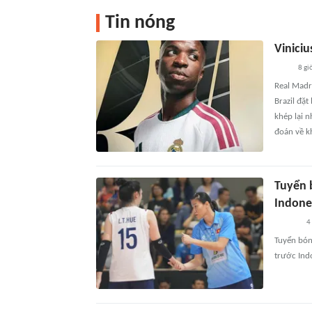
Tin nóng
Vinici
8 gi
Real Madr
Brazil đặ
khép lại 
đoán về k
Tuyển 
Indone
4
Tuyển bó
trước Ind