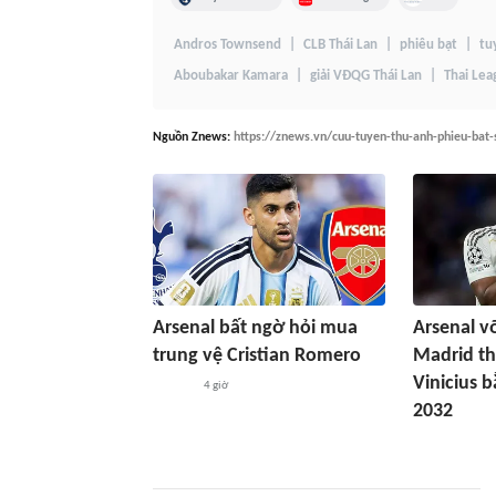
Andros Townsend
CLB Thái Lan
phiêu bạt
tu
Aboubakar Kamara
giải VĐQG Thái Lan
Thai Lea
Nguồn
Znews
:
https://znews.vn/cuu-tuyen-thu-anh-phieu-bat-
Arsenal bất ngờ hỏi mua
Arsenal v
trung vệ Cristian Romero
Madrid th
Vinicius 
4 giờ
2032