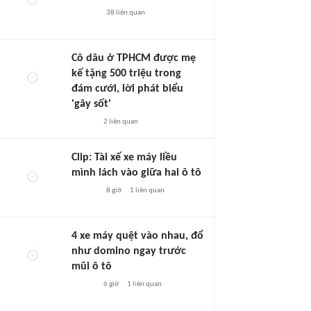
38
liên quan
Cô dâu ở TPHCM được mẹ
kế tặng 500 triệu trong
đám cưới, lời phát biểu
'gây sốt'
2
liên quan
Clip: Tài xế xe máy liều
mình lách vào giữa hai ô tô
8 giờ
1
liên quan
4 xe máy quệt vào nhau, đổ
như domino ngay trước
mũi ô tô
6 giờ
1
liên quan