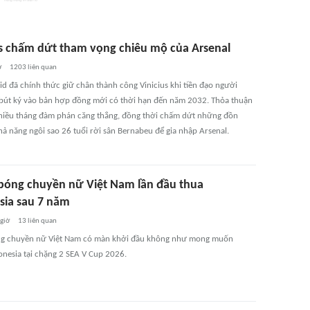
us chấm dứt tham vọng chiêu mộ của Arsenal
ờ
1203
liên quan
id đã chính thức giữ chân thành công Vinicius khi tiền đạo người
t bút ký vào bản hợp đồng mới có thời hạn đến năm 2032. Thỏa thuận
nhiều tháng đàm phán căng thẳng, đồng thời chấm dứt những đồn
hả năng ngôi sao 26 tuổi rời sân Bernabeu để gia nhập Arsenal.
bóng chuyền nữ Việt Nam lần đầu thua
sia sau 7 năm
 giờ
13
liên quan
ng chuyền nữ Việt Nam có màn khởi đầu không như mong muốn
onesia tại chặng 2 SEA V Cup 2026.