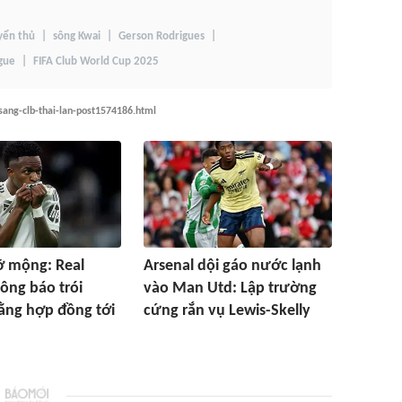
yển thủ
sông Kwai
Gerson Rodrigues
gue
FIFA Club World Cup 2025
sang-clb-thai-lan-post1574186.html
ỡ mộng: Real
Arsenal dội gáo nước lạnh
ông báo trói
vào Man Utd: Lập trường
bằng hợp đồng tới
cứng rắn vụ Lewis-Skelly