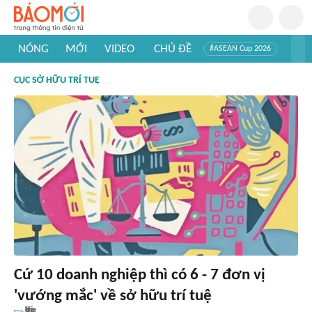
NÓNG
MỚI
VIDEO
CHỦ ĐỀ
#ASEAN Cup 2026
#Trí tuệ nhân tạo
#Mỹ - Iran
#Khám phá Việt Nam
CỤC SỞ HỮU TRÍ TUỆ
#Khám phá thế giới
Cứ 10 doanh nghiệp thì có 6 - 7 đơn vị
'vướng mắc' về sở hữu trí tuệ