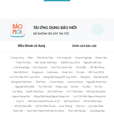
TẢI ỨNG DỤNG BÁO MỚI
ĐỂ KHÔNG BỎ SÓT TIN TỨC
Điều khoản sử dụng
Chính sách bảo mật
Campuchia
Năm
Trần Đình Tiệp
Kim Sang-Sik
Doanh Nghiệp
Khánh Sky
Triệu Thị Tâm
Đội Tuyển Việt Nam
ASEAN Cup 2026
Nguyễn Văn Hợi
Liên Bang Nga
Kim Sang Sik
Chủ Tịch Quốc Hội
Đình Bắc
Hồ Văn Khoa
Sân Mỹ Đình
Singapore
Indonesia
Xuân Son
Tô Lâm
AFF Cup 2026
Lịch Thi Đấu AFF Cup 2026
Bảng Xếp Hạng AFF Cup 2026
Bóng Đá
Báo Bóng Đá
Bóng Đá Việt Nam
Thể Thao
Lionel Messi
Lamine Yamal
Nguyễn Xuân Son
Nguyễn Đình Bắc
Tin Thế Giới
Pháp Luật
Xã Hội
Tin Bão
Tin Tức
Giá Vàng
Tuyển Việt Nam
U23 Việt Nam
U17 Việt Nam
Kết Quả Bóng Đá
Ngoại Hạng Anh
Bảng Xếp Hạng Ngoại Hạng Anh
Lịch Thi Đấu Ngoại Hạng Anh
Cúp C1
Kết Quả Vietlott Power 6/55
Kết Quả Xổ Số
Xổ Số Miền Nam
Xổ Số Miền Bắc
Xổ Số Miền Trung
Giao Thông
Thời Sự
Lịch Vạn Niên
Thời Tiết
Thời Tiết Thành Phố Hồ Chí Minh
Thời Tiết Hà Nội
Giá Xăng Dầu