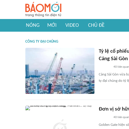
NÓNG
MỚI
VIDEO
CHỦ ĐỀ
CÔNG TY ĐẠI CHÚNG
Tỷ lệ cổ phi
Cảng Sài Gòn
40
liên qua
Cảng Sài Gòn vừa b
ty đại chúng do tỷ
Đơn vị sở hữu
40
liên qua
Golden Gate hiện s