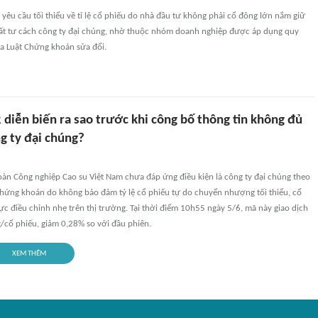
yêu cầu tối thiểu về tỉ lệ cổ phiếu do nhà đầu tư không phải cổ đông lớn nắm giữ
t tư cách công ty đại chúng, nhờ thuộc nhóm doanh nghiệp được áp dụng quy
ủa Luật Chứng khoán sửa đổi.
diễn biến ra sao trước khi công bố thông tin không đủ
g ty đại chúng?
oàn Công nghiệp Cao su Việt Nam chưa đáp ứng điều kiện là công ty đại chúng theo
Chứng khoán do không bảo đảm tỷ lệ cổ phiếu tự do chuyển nhượng tối thiểu, cổ
ực điều chỉnh nhẹ trên thị trường. Tại thời điểm 10h55 ngày 5/6, mã này giao dịch
cổ phiếu, giảm 0,28% so với đầu phiên.
XEM THÊM