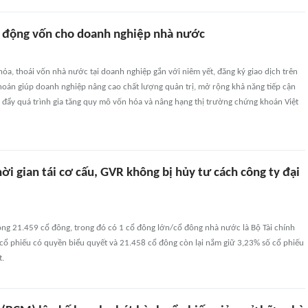
 động vốn cho doanh nghiệp nhà nước
a, thoái vốn nhà nước tại doanh nghiệp gắn với niêm yết, đăng ký giao dịch trên
hoán giúp doanh nghiệp nâng cao chất lượng quản trị, mở rộng khả năng tiếp cận
 đẩy quá trình gia tăng quy mô vốn hóa và nâng hạng thị trường chứng khoán Việt
ời gian tái cơ cấu, GVR không bị hủy tư cách công ty đại
ộng 21.459 cổ đông, trong đó có 1 cổ đông lớn/cổ đông nhà nước là Bộ Tài chính
cổ phiếu có quyền biểu quyết và 21.458 cổ đông còn lại nắm giữ 3,23% số cổ phiếu
t.