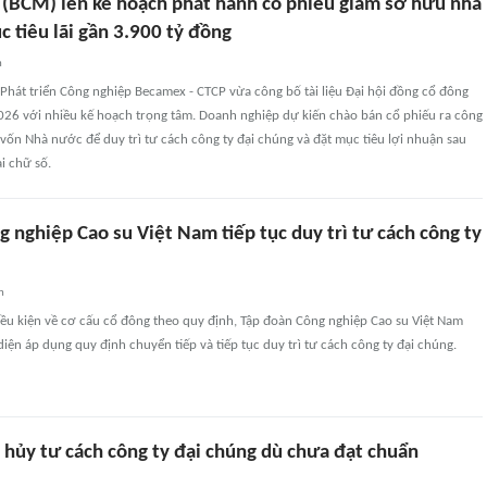
(BCM) lên kế hoạch phát hành cổ phiếu giảm sở hữu nhà
 tiêu lãi gần 3.900 tỷ đồng
n
Phát triển Công nghiệp Becamex - CTCP vừa công bố tài liệu Đại hội đồng cổ đông
26 với nhiều kế hoạch trọng tâm. Doanh nghiệp dự kiến chào bán cổ phiếu ra công
 vốn Nhà nước để duy trì tư cách công ty đại chúng và đặt mục tiêu lợi nhuận sau
i chữ số.
 nghiệp Cao su Việt Nam tiếp tục duy trì tư cách công ty
n
ều kiện về cơ cấu cổ đông theo quy định, Tập đoàn Công nghiệp Cao su Việt Nam
diện áp dụng quy định chuyển tiếp và tiếp tục duy trì tư cách công ty đại chúng.
 hủy tư cách công ty đại chúng dù chưa đạt chuẩn