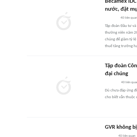
Becamex IDC 
nước, đặt mục
40
liên qua
Tập đoàn Đầu tư và 
thường niên năm 20
chúng để giảm tỷ lệ
thuế tăng trưởng ha
Tập đoàn Công
đại chúng
40
liên qua
Dù chưa đáp ứng đi
cho biết vẫn thuộc 
GVR không bị
40
liên quan