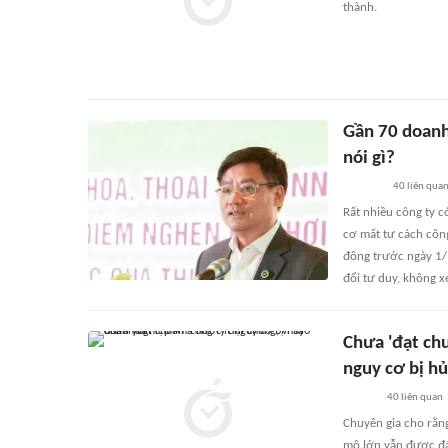
thành.
Gần 70 doanh
nói gì?
40
liên qua
Rất nhiều công ty 
cơ mất tư cách công
đông trước ngày 1/
đổi tư duy, không x
Chưa 'đạt chu
nguy cơ bị h
40
liên quan
Chuyên gia cho rằn
mô lớn vẫn được đán