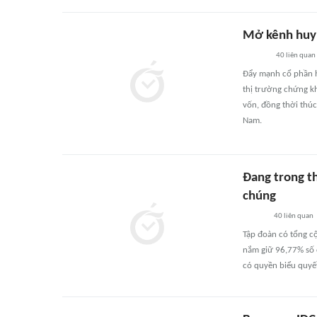
Mở kênh huy
40
liên quan
Đẩy mạnh cổ phần hó
thị trường chứng k
vốn, đồng thời thúc
Nam.
Đang trong th
chúng
40
liên quan
Tập đoàn có tổng c
nắm giữ 96,77% số 
có quyền biểu quyế