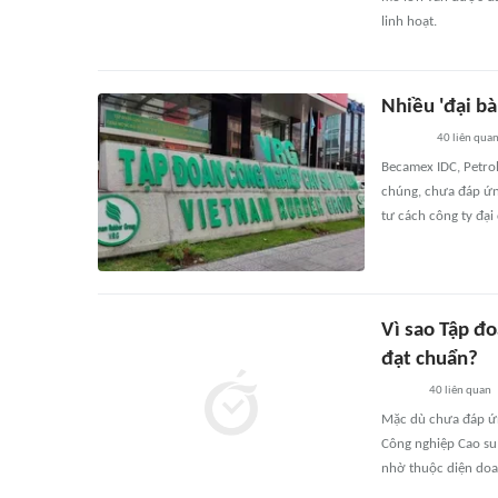
linh hoạt.
Nhiều 'đại bà
40
liên qua
Becamex IDC, Petro
chúng, chưa đáp ứng
tư cách công ty đại
Vì sao Tập đ
đạt chuẩn?
40
liên quan
Mặc dù chưa đáp ứn
Công nghiệp Cao su 
nhờ thuộc diện doa