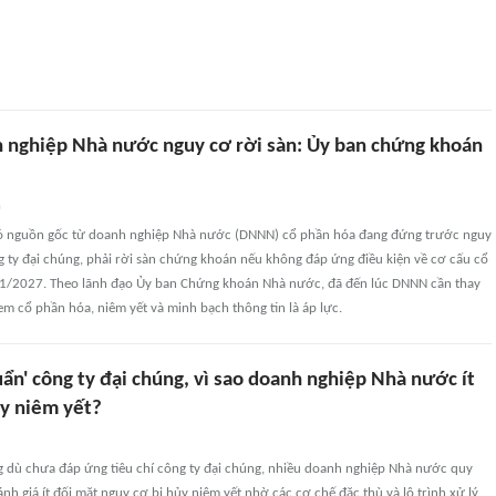
 nghiệp Nhà nước nguy cơ rời sàn: Ủy ban chứng khoán
n
có nguồn gốc từ doanh nghiệp Nhà nước (DNNN) cổ phần hóa đang đứng trước nguy
 ty đại chúng, phải rời sàn chứng khoán nếu không đáp ứng điều kiện về cơ cấu cổ
1/2027. Theo lãnh đạo Ủy ban Chứng khoán Nhà nước, đã đến lúc DNNN cần thay
em cổ phần hóa, niêm yết và minh bạch thông tin là áp lực.
ẩn' công ty đại chúng, vì sao doanh nghiệp Nhà nước ít
ủy niêm yết?
g dù chưa đáp ứng tiêu chí công ty đại chúng, nhiều doanh nghiệp Nhà nước quy
h giá ít đối mặt nguy cơ bị hủy niêm yết nhờ các cơ chế đặc thù và lộ trình xử lý