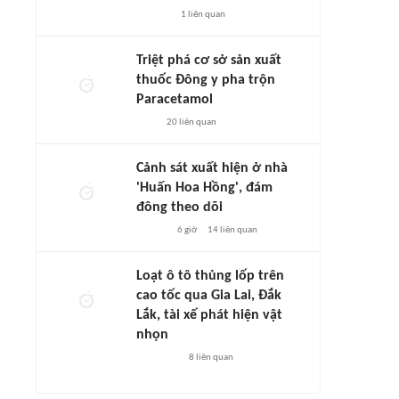
1
liên quan
Triệt phá cơ sở sản xuất
thuốc Đông y pha trộn
Paracetamol
20
liên quan
Cảnh sát xuất hiện ở nhà
'Huấn Hoa Hồng', đám
đông theo dõi
6 giờ
14
liên quan
Loạt ô tô thủng lốp trên
cao tốc qua Gia Lai, Đắk
Lắk, tài xế phát hiện vật
nhọn
8
liên quan