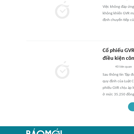
Việc không đáp ứng 
không khiến GVR mấ
định chuyển tiếp c
Cổ phiếu GVR 
điều kiện côn
40
liên quan
Sau thông tin Tập đ
quy định của Luật 
phiếu GVR chịu áp l
ở mức 35.250 đồng/