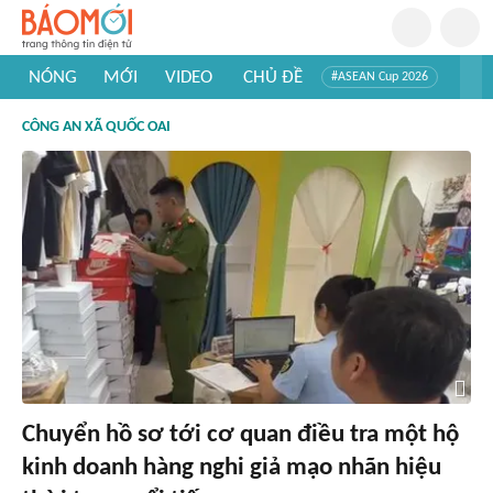
NÓNG
MỚI
VIDEO
CHỦ ĐỀ
#ASEAN Cup 2026
#Tuyển sinh đại học 2026
#Trí tuệ nhân tạo
#Mỹ - Iran
CÔNG AN XÃ QUỐC OAI
#Khám phá Việt Nam
#Khám phá thế giới
Chuyển hồ sơ tới cơ quan điều tra một hộ
kinh doanh hàng nghi giả mạo nhãn hiệu