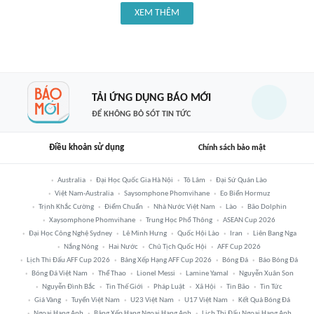
XEM THÊM
TẢI ỨNG DỤNG BÁO MỚI
ĐỂ KHÔNG BỎ SÓT TIN TỨC
Điều khoản sử dụng
Chính sách bảo mật
Australia
Đại Học Quốc Gia Hà Nội
Tô Lâm
Đại Sứ Quán Lào
Việt Nam-Australia
Saysomphone Phomvihane
Eo Biển Hormuz
Trịnh Khắc Cường
Điểm Chuẩn
Nhà Nước Việt Nam
Lào
Bão Dolphin
Xaysomphone Phomvihane
Trung Học Phổ Thông
ASEAN Cup 2026
Đại Học Công Nghệ Sydney
Lê Minh Hưng
Quốc Hội Lào
Iran
Liên Bang Nga
Nắng Nóng
Hai Nước
Chủ Tịch Quốc Hội
AFF Cup 2026
Lịch Thi Đấu AFF Cup 2026
Bảng Xếp Hạng AFF Cup 2026
Bóng Đá
Báo Bóng Đá
Bóng Đá Việt Nam
Thể Thao
Lionel Messi
Lamine Yamal
Nguyễn Xuân Son
Nguyễn Đình Bắc
Tin Thế Giới
Pháp Luật
Xã Hội
Tin Bão
Tin Tức
Giá Vàng
Tuyển Việt Nam
U23 Việt Nam
U17 Việt Nam
Kết Quả Bóng Đá
Ngoại Hạng Anh
Bảng Xếp Hạng Ngoại Hạng Anh
Lịch Thi Đấu Ngoại Hạng Anh