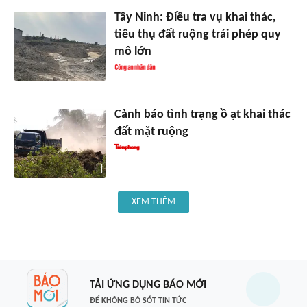
Tây Ninh: Điều tra vụ khai thác,
tiêu thụ đất ruộng trái phép quy
mô lớn
Cảnh báo tình trạng ồ ạt khai thác
đất mặt ruộng
XEM THÊM
TẢI ỨNG DỤNG BÁO MỚI
ĐỂ KHÔNG BỎ SÓT TIN TỨC