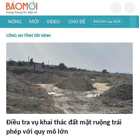
NÓNG
MỚI
VIDEO
CHỦ ĐỀ
#ASEAN Cup 2026
#Trí tuệ nhân tạo
#Mỹ - Iran
#Khám phá Việt Nam
CÔNG AN TỈNH TÂY NINH
#Khám phá thế giới
Điều tra vụ khai thác đất mặt ruộng trái
phép với quy mô lớn