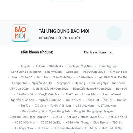
TẢI ỨNG DỤNG BÁO MỚI
ĐỂ KHÔNG BỎ SÓT TIN TỨC
Điều khoản sử dụng
Chính sách bảo mật
Logistic
Tô Lâm
Khánh Sky
Đội Tuyển Việt Nam
Doanh Nghiệp
Công Viên Lê Thị Riêng
Sân Mỹ Đình
Xuân Son
ASEAN Cup 2026
Kim Sang-Sik
Năm
Tháo Gỡ
Đình Bắc
Trần Đình Tiệp
Hồ Văn Khoa
Luật Phát Triển Đô Thị
Campuchia
Nguyễn Văn Hợi
Singapore
Hạ Tầng
Liên Bang Nga
Indonesia
AFF Cup 2026
Lịch Thi Đấu AFF Cup 2026
Bảng Xếp Hạng AFF Cup 2026
Bóng Đá
Báo Bóng Đá
Bóng Đá Việt Nam
Thể Thao
Lionel Messi
Lamine Yamal
Nguyễn Xuân Son
Nguyễn Đình Bắc
Tin Thế Giới
Pháp Luật
Xã Hội
Tin Bão
Tin Tức
Giá Vàng
Tuyển Việt Nam
U23 Việt Nam
U17 Việt Nam
Kết Quả Bóng Đá
Ngoại Hạng Anh
Bảng Xếp Hạng Ngoại Hạng Anh
Lịch Thi Đấu Ngoại Hạng Anh
Cúp C1
Kết Quả Vietlott Power 6/55
Kết Quả Xổ Số
Xổ Số Miền Nam
Xổ Số Miền Bắc
Xổ Số Miền Trung
Giao Thông
Thời Sự
Lịch Vạn Niên
Thời Tiết
Thời Tiết Thành Phố Hồ Chí Minh
Thời Tiết Hà Nội