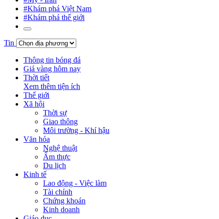
#Khám phá Việt Nam
#Khám phá thế giới
Tin
Thông tin bóng đá
Giá vàng hôm nay
Thời tiết
Xem thêm tiện ích
Thế giới
Xã hội
Thời sự
Giao thông
Môi trường - Khí hậu
Văn hóa
Nghệ thuật
Ẩm thực
Du lịch
Kinh tế
Lao động - Việc làm
Tài chính
Chứng khoán
Kinh doanh
Giáo dục