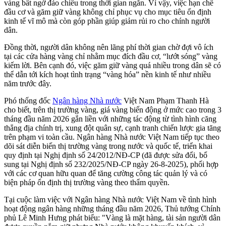
vàng bất ngờ đảo chiều trong thời gian ngắn. Vì vậy, việc hạn chế
đầu cơ và găm giữ vàng không chỉ phục vụ cho mục tiêu ổn định
kinh tế vĩ mô mà còn góp phần giúp giảm rủi ro cho chính người
dân.
Đồng thời, người dân không nên lãng phí thời gian chờ đợi vô ích
tại các cửa hàng vàng chỉ nhằm mục đích đầu cơ, “lướt sóng” vàng
kiếm lời. Bên cạnh đó, việc găm giữ vàng quá nhiều trong dân sẽ có
thể dẫn tới kích hoạt tình trạng “vàng hóa” nền kinh tế như nhiều
năm trước đây.
Phó thống đốc
Ngân hàng Nhà nước
Việt Nam Phạm Thanh Hà
cho biết, trên thị trường vàng, giá vàng biến động ở mức cao trong 3
tháng đầu năm 2026 gắn liền với những tác động từ tình hình căng
thẳng địa chính trị, xung đột quân sự, cạnh tranh chiến lược gia tăng
trên phạm vi toàn cầu. Ngân hàng Nhà nước Việt Nam tiếp tục theo
dõi sát diễn biến thị trường vàng trong nước và quốc tế, triển khai
quy định tại Nghị định số 24/2012/NĐ-CP (đã được sửa đổi, bổ
sung tại Nghị định số 232/2025/NĐ-CP ngày 26-8-2025), phối hợp
với các cơ quan hữu quan để tăng cường công tác quản lý và có
biện pháp ổn định thị trường vàng theo thẩm quyền.
Tại cuộc làm việc với Ngân hàng Nhà nước Việt Nam về tình hình
hoạt động ngân hàng những tháng đầu năm 2026, Thủ tướng Chính
phủ Lê Minh Hưng phát biểu: "Vàng là mặt hàng, tài sản người dân