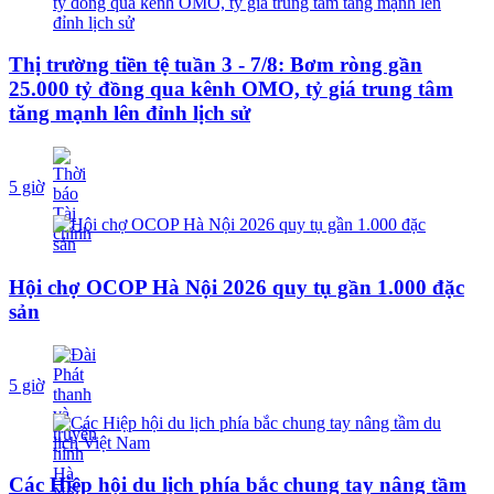
Thị trường tiền tệ tuần 3 - 7/8: Bơm ròng gần
25.000 tỷ đồng qua kênh OMO, tỷ giá trung tâm
tăng mạnh lên đỉnh lịch sử
5 giờ
Hội chợ OCOP Hà Nội 2026 quy tụ gần 1.000 đặc
sản
5 giờ
Các Hiệp hội du lịch phía bắc chung tay nâng tầm