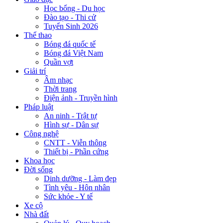
Học bổng - Du học
Đào tạo - Thi cử
Tuyển Sinh 2026
Thể thao
Bóng đá quốc tế
Bóng đá Việt Nam
Quần vợt
Giải trí
Âm nhạc
Thời trang
Điện ảnh - Truyền hình
Pháp luật
An ninh - Trật tự
Hình sự - Dân sự
Công nghệ
CNTT - Viễn thông
Thiết bị - Phần cứng
Khoa học
Đời sống
Dinh dưỡng - Làm đẹp
Tình yêu - Hôn nhân
Sức khỏe - Y tế
Xe cộ
Nhà đất