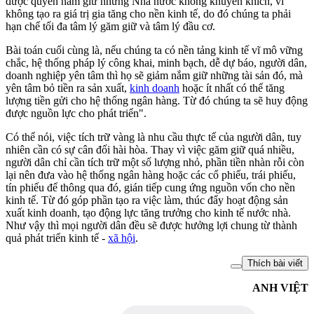
được quyền nắm giữ nhưng Nhà nước không khuyến khích, vì
không tạo ra giá trị gia tăng cho nền kinh tế, do đó chúng ta phải
hạn chế tối đa tâm lý găm giữ và tâm lý đầu cơ.
Bài toán cuối cùng là, nếu chúng ta có nền tảng kinh tế vĩ mô vững
chắc, hệ thống pháp lý công khai, minh bạch, dễ dự báo, người dân,
doanh nghiệp yên tâm thì họ sẽ giảm nắm giữ những tài sản đó, mà
yên tâm bỏ tiền ra sản xuất,
kinh doanh
hoặc ít nhất có thể tăng
lượng tiền gửi cho hệ thống ngân hàng. Từ đó chúng ta sẽ huy động
được nguồn lực cho phát triển".
Có thể nói, việc tích trữ vàng là nhu cầu thực tế của người dân, tuy
nhiên cần có sự cân đối hài hòa. Thay vì việc găm giữ quá nhiều,
người dân chỉ cần tích trữ một số lượng nhỏ, phần tiền nhàn rỗi còn
lại nên đưa vào hệ thống ngân hàng hoặc các cổ phiếu, trái phiếu,
tín phiếu để thông qua đó, gián tiếp cung ứng nguồn vốn cho nền
kinh tế. Từ đó góp phần tạo ra việc làm, thúc đẩy hoạt động sản
xuất kinh doanh, tạo động lực tăng trưởng cho kinh tế nước nhà.
Như vậy thì mọi người dân đều sẽ được hưởng lợi chung từ thành
quả phát triển kinh tế -
xã hội
.
Thích bài viết
ANH VIỆT