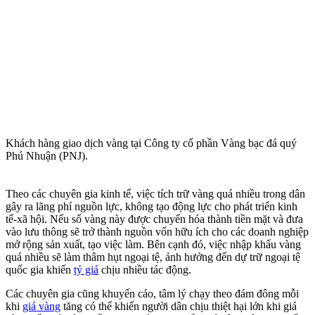
Khách hàng giao dịch vàng tại Công ty cổ phần Vàng bạc đá quý
Phú Nhuận (PNJ).
Theo các chuyên gia kinh tế, việc tích trữ vàng quá nhiều trong dân
gây ra lãng phí nguồn lực, không tạo động lực cho phát triển kinh
tế-xã hội. Nếu số vàng này được chuyển hóa thành tiền mặt và đưa
vào lưu thông sẽ trở thành nguồn vốn hữu ích cho các doanh nghiệp
mở rộng sản xuất, tạo việc làm. Bên cạnh đó, việc nhập khẩu vàng
quá nhiều sẽ làm thâm hụt ngoại tệ, ảnh hưởng đến dự trữ ngoại tệ
quốc gia khiến
tỷ giá
chịu nhiều tác động.
Các chuyên gia cũng khuyến cáo, tâm lý chạy theo đám đông mỗi
khi
giá vàng
tăng có thể khiến người dân chịu thiệt hại lớn khi giá