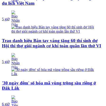
du lịch Việt Nam
5 giờ
Trao danh hiệu Bàn tay vàng tặng 60 thí sinh dự
Hội thi thợ giỏi ngành cơ khí toàn quân lần thứ VI
5 giờ
'30 ngày đêm' số hóa mã vùng trồng sầu riêng ở
Đắk Lắk
6 giờ