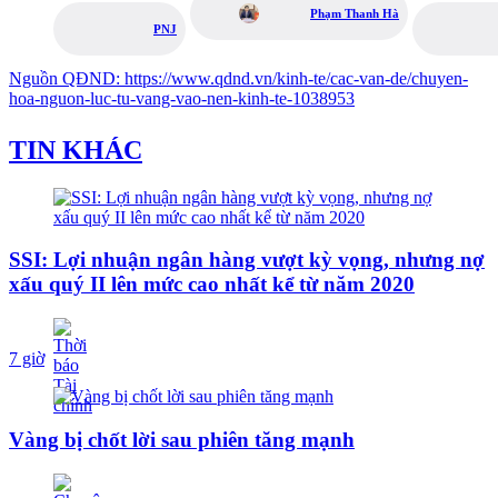
Phạm Thanh Hà
PNJ
Nguồn
QĐND
:
https://www.qdnd.vn/kinh-te/cac-van-de/chuyen-
hoa-nguon-luc-tu-vang-vao-nen-kinh-te-1038953
TIN KHÁC
SSI: Lợi nhuận ngân hàng vượt kỳ vọng, nhưng nợ
xấu quý II lên mức cao nhất kể từ năm 2020
7 giờ
Vàng bị chốt lời sau phiên tăng mạnh