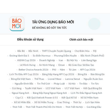
TẢI ỨNG DỤNG BÁO MỚI
ĐỂ KHÔNG BỎ SÓT TIN TỨC
Điều khoản sử dụng
Chính sách bảo mật
Bắc Bộ
Bắc Ninh
THPT Chuyên Tuyên Quang
Chợ Biên Hòa
Mỹ
Đường Vành Đai 5
Eo Biển Hormuz
Phương Diễm Huyền
Bắc Ninh (thành Phố)
ASEAN Cup 2026
Doanh Nghiệp
Iran
Bộ Nội Vụ
Liên Bang Nga
Lê Minh Hưng
An Ninh Mạng
Oman
Bộ Giáo Dục Và Đào Tạo
Better Choice Awards 2026
PNJ
Năm
Tô Lâm
AFF Cup 2026
Lịch Thi Đấu AFF Cup 2026
Bảng Xếp Hạng AFF Cup 2026
Bóng Đá
Báo Bóng Đá
Bóng Đá Việt Nam
Thể Thao
Lionel Messi
Lamine Yamal
Nguyễn Xuân Son
Nguyễn Đình Bắc
Tin Thế Giới
Pháp Luật
Xã Hội
Tin Bão
Tin Tức
Giá Vàng
Tuyển Việt Nam
U23 Việt Nam
U17 Việt Nam
Kết Quả Bóng Đá
Ngoại Hạng Anh
Bảng Xếp Hạng Ngoại Hạng Anh
Lịch Thi Đấu Ngoại Hạng Anh
Cúp C1
Kết Quả Vietlott Power 6/55
Kết Quả Xổ Số
Xổ Số Miền Nam
Xổ Số Miền Bắc
Xổ Số Miền Trung
Giao Thông
Thời Sự
Lịch Vạn Niên
Thời Tiết
Thời Tiết Thành Phố Hồ Chí Minh
Thời Tiết Hà Nội
Giá Xăng Dầu