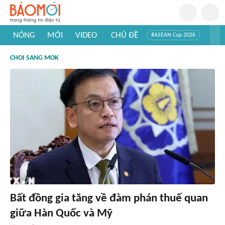
NÓNG
MỚI
VIDEO
CHỦ ĐỀ
#ASEAN Cup 2026
#Trí tuệ nhân tạo
#Mỹ - Iran
#Khám phá Việt Nam
CHOI SANG MOK
#Khám phá thế giới
Bất đồng gia tăng về đàm phán thuế quan
giữa Hàn Quốc và Mỹ