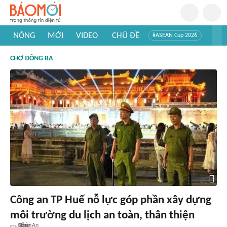
NÓNG
MỚI
VIDEO
CHỦ ĐỀ
#ASEAN Cup 2026
#Trí tuệ nhân tạo
#Mỹ - Iran
#Khám phá Việt Nam
CHỢ ĐÔNG BA
#Khám phá thế giới
Công an TP Huế nỗ lực góp phần xây dựng
môi trường du lịch an toàn, thân thiện