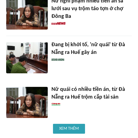
Nữ nghi phạm nhiều tiền án sa
lưới sau vụ trộm táo tợn ở chợ
Đông Ba
Đang bị khởi tố, 'nữ quái' từ Đà
Nẵng ra Huế gây án
Nữ quái có nhiều tiền án, từ Đà
Nẵng ra Huế trộm cắp tài sản
XEM THÊM