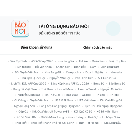
TẢI ỨNG DỤNG BÁO MỚI
ĐỂ KHÔNG BỎ SÓT TIN TỨC
Điều khoản sử dụng
Chính sách bảo mật
Sân Mỹ Đình
ASEAN Cup 2026
Kim Sang Sik
Tô Lâm
Xuân Son
Triệu Thị Tâm
Singapore
Hồ Văn Khoa
Khánh Sky
Đình Bắc
Năm
Liên Bang Nga
Đội Tuyển Việt Nam
Kim Sang-Sik
Campuchia
Doanh Nghiệp
Indonesia
Chủ Tịch Quốc Hội
Nguyễn Văn Hợi
Trần Đình Tiệp
AFF Cup 2026
Lịch Thi Đấu AFF Cup 2026
Bảng Xếp Hạng AFF Cup 2026
Bóng Đá
Báo Bóng Đá
Bóng Đá Việt Nam
Thể Thao
Lionel Messi
Lamine Yamal
Nguyễn Xuân Son
Nguyễn Đình Bắc
Tin Thế Giới
Pháp Luật
Xã Hội
Tin Bão
Tin Tức
Giá Vàng
Tuyển Việt Nam
U23 Việt Nam
U17 Việt Nam
Kết Quả Bóng Đá
Ngoại Hạng Anh
Bảng Xếp Hạng Ngoại Hạng Anh
Lịch Thi Đấu Ngoại Hạng Anh
Cúp C1
Kết Quả Vietlott Power 6/55
Kết Quả Xổ Số
Xổ Số Miền Nam
Xổ Số Miền Bắc
Xổ Số Miền Trung
Giao Thông
Thời Sự
Lịch Vạn Niên
Thời Tiết
Thời Tiết Thành Phố Hồ Chí Minh
Thời Tiết Hà Nội
Giá Xăng Dầu