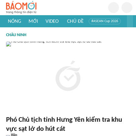
NÓNG
MỚI
VIDEO
CHỦ ĐỀ
#ASEAN Cup 2026
#Trí tuệ nhân tạo
#Mỹ - Iran
#Khám phá Việt Nam
CHÂU NINH
#Khám phá thế giới
Phó Chủ tịch tỉnh Hưng Yên kiểm tra khu
vực sạt lở do hút cát