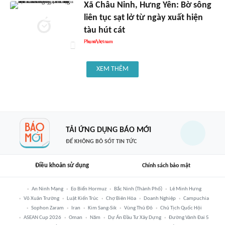
Xã Châu Ninh, Hưng Yên: Bờ sông
liên tục sạt lở từ ngày xuất hiện
tàu hút cát
XEM THÊM
TẢI ỨNG DỤNG BÁO MỚI
ĐỂ KHÔNG BỎ SÓT TIN TỨC
Điều khoản sử dụng
Chính sách bảo mật
An Ninh Mạng
Eo Biển Hormuz
Bắc Ninh (thành Phố)
Lê Minh Hưng
Võ Xuân Trường
Luật Kiến Trúc
Chợ Biên Hòa
Doanh Nghiệp
Campuchia
Sophon Zaram
Iran
Kim Sang-Sik
Vùng Thủ Đô
Chủ Tịch Quốc Hội
ASEAN Cup 2026
Oman
Năm
Dự Án Đầu Tư Xây Dựng
Đường Vành Đai 5