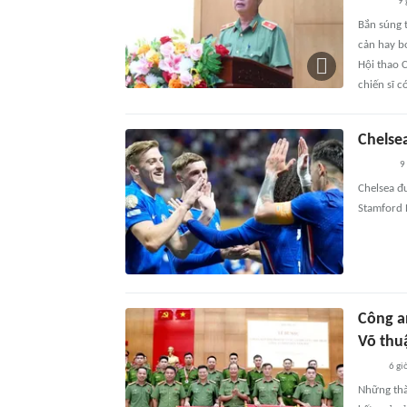
9 
Bắn súng 
cản hay b
Hội thao 
chiến sĩ c
Chelsea
9
Chelsea đ
Stamford 
Công an
Võ thu
6 gi
Những thà