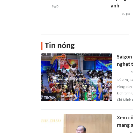
anh
9 giờ
10 giờ
Tin nóng
Saigon
nghẹt 
3
Tối 6/8, 
vòng play
kịch tính
Chí Minh 
Xem cô
mang s