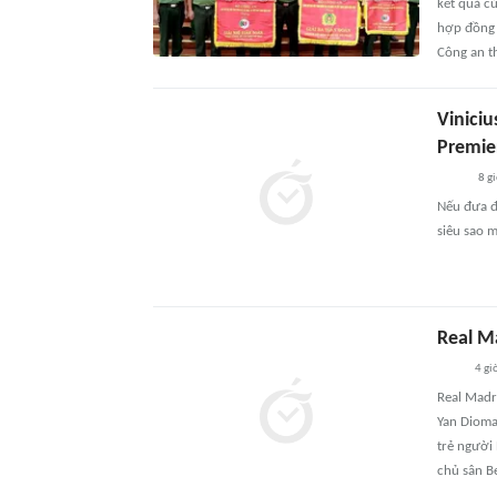
kết quả củ
hợp đồng 
Công an t
Vinici
Premie
8 g
Nếu đưa đ
siêu sao 
Real Ma
4 gi
Real Madr
Yan Dioman
trẻ người 
chủ sân B