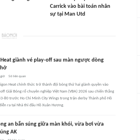
Carrick vào bài toán nhân
sự tại Man Utd
 Heat giành vé play-off sau màn ngược dòng
thở
 giờ
56
liên quan
Saigon Heat chính thức trở thành đội bóng thứ hai giành quyền vào
-off Giải Bóng rổ chuyên nghiệp Việt Nam (VBA) 2026 sau chiến thắng
 83-80 trước Ho Chi Minh City Wings trong trận derby Thành phố Hồ
diễn ra tại Nhà thi đấu Hồ Xuân Hương.
ng an bắn súng giữa màn khói, vừa bơi vừa
úng AK