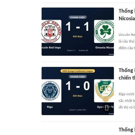
Thống 
Nicosia
Lincoln R
là cầu thủ
điểm cầu t
Thống k
chiến 
Riga vượt 
sắc nhất t
đồ thị và 
Thống 