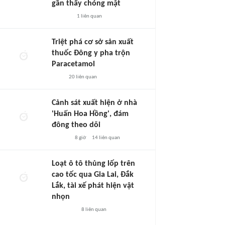
gần thấy chóng mặt
1
liên quan
Triệt phá cơ sở sản xuất
thuốc Đông y pha trộn
Paracetamol
20
liên quan
Cảnh sát xuất hiện ở nhà
'Huấn Hoa Hồng', đám
đông theo dõi
8 giờ
14
liên quan
Loạt ô tô thủng lốp trên
cao tốc qua Gia Lai, Đắk
Lắk, tài xế phát hiện vật
nhọn
8
liên quan