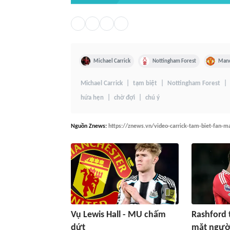
Michael Carrick
Nottingham Forest
Manc
Michael Carrick
tạm biệt
Nottingham Forest
hứa hẹn
chờ đợi
chú ý
Nguồn
Znews
:
https://znews.vn/video-carrick-tam-biet-fan-m
Vụ Lewis Hall - MU chấm
Rashford 
dứt
mặt ngườ