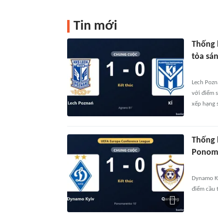
Tin mới
Thống 
tỏa sá
Lech Pozna
với điểm s
xếp hạng s
Thống 
Ponoma
Dynamo Ky
điểm cầu t