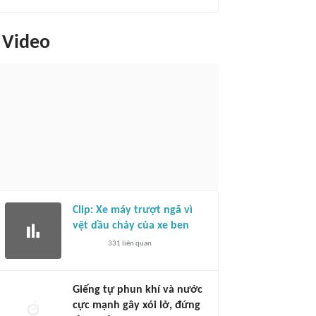
Video
Clip: Xe máy trượt ngã vì
vệt dầu chảy của xe ben
331
liên quan
Giếng tự phun khí và nước
cực mạnh gây xói lở, đứng