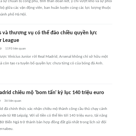
a sự chuẩn bị công phu, tinh thần đoàn kết, ý chí vượt khó và sự phối
bộ giữa các vận động viên, ban huấn luyện cùng các lực lượng thuộc
hành phố Hà Nội.
us và thương vụ có thể đảo chiều quyền lực
r League
iờ
1193
liên quan
ược Vinicius Junior rời Real Madrid, Arsenal không chỉ sở hữu một
mà còn tạo ra tuyên bố quyền lực chưa từng có của bóng đá Anh.
drid chiêu mộ 'bom tấn' kỷ lục 140 triệu euro
ờ
36
liên quan
id đã chính thức xác nhận chiêu mộ thành công cầu thủ chạy cánh
de từ RB Leipzig. Với số tiền có thể lên tới 140 triệu euro, tài năng
Bờ Biển Ngà trở thành bản hợp đồng đắt giá nhất trong lịch sử đội
ernabeu.