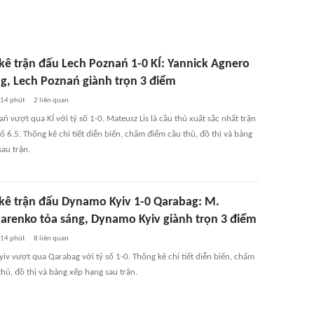
kê trận đấu Lech Poznań 1-0 KÍ: Yannick Agnero
ng, Lech Poznań giành trọn 3 điểm
14 phút
2
liên quan
ń vượt qua KÍ với tỷ số 1-0. Mateusz Lis là cầu thủ xuất sắc nhất trận
ố 6.5. Thống kê chi tiết diễn biến, chấm điểm cầu thủ, đồ thị và bảng
au trận.
kê trận đấu Dynamo Kyiv 1-0 Qarabag: M.
renko tỏa sáng, Dynamo Kyiv giành trọn 3 điểm
14 phút
8
liên quan
iv vượt qua Qarabag với tỷ số 1-0. Thống kê chi tiết diễn biến, chấm
hủ, đồ thị và bảng xếp hạng sau trận.