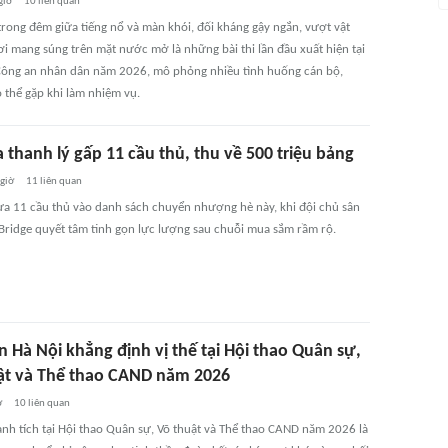
giờ
10
liên quan
trong đêm giữa tiếng nổ và màn khói, đối kháng gậy ngắn, vượt vật
ơi mang súng trên mặt nước mở là những bài thi lần đầu xuất hiện tại
Công an nhân dân năm 2026, mô phỏng nhiều tình huống cán bộ,
ó thể gặp khi làm nhiệm vụ.
 thanh lý gấp 11 cầu thủ, thu về 500 triệu bảng
 giờ
11
liên quan
ưa 11 cầu thủ vào danh sách chuyển nhượng hè này, khi đội chủ sân
Bridge quyết tâm tinh gọn lực lượng sau chuỗi mua sắm rầm rộ.
 Hà Nội khẳng định vị thế tại Hội thao Quân sự,
ật và Thể thao CAND năm 2026
ờ
10
liên quan
nh tích tại Hội thao Quân sự, Võ thuật và Thể thao CAND năm 2026 là