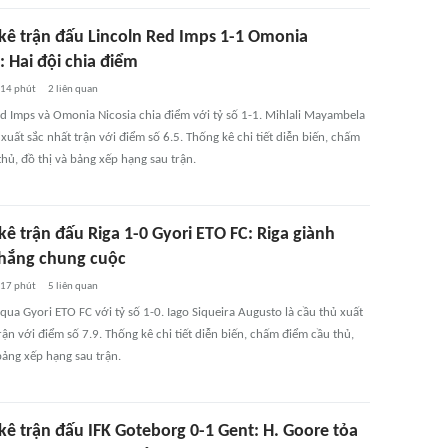
kê trận đấu Lincoln Red Imps 1-1 Omonia
: Hai đội chia điểm
14 phút
2
liên quan
ed Imps và Omonia Nicosia chia điểm với tỷ số 1-1. Mihlali Mayambela
 xuất sắc nhất trận với điểm số 6.5. Thống kê chi tiết diễn biến, chấm
hủ, đồ thị và bảng xếp hạng sau trận.
ê trận đấu Riga 1-0 Gyori ETO FC: Riga giành
thắng chung cuộc
17 phút
5
liên quan
qua Gyori ETO FC với tỷ số 1-0. Iago Siqueira Augusto là cầu thủ xuất
rận với điểm số 7.9. Thống kê chi tiết diễn biến, chấm điểm cầu thủ,
bảng xếp hạng sau trận.
kê trận đấu IFK Goteborg 0-1 Gent: H. Goore tỏa