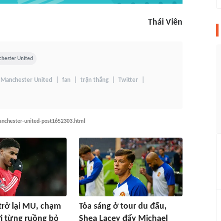
Thái Viên
hester United
Manchester United
fan
trận thắng
Twitter
anchester-united-post1652303.html
trở lại MU, chạm
Tỏa sáng ở tour du đấu,
i từng ruồng bỏ
Shea Lacey đẩy Michael