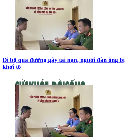
Đi bộ qua đường gây tai nạn, người đàn ông bị
khởi tố