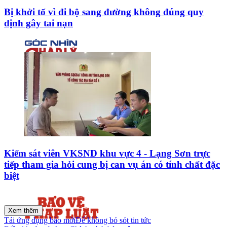
Bị khởi tố vì đi bộ sang đường không đúng quy
định gây tai nạn
Kiểm sát viên VKSND khu vực 4 - Lạng Sơn trực
tiếp tham gia hỏi cung bị can vụ án có tính chất đặc
biệt
Xem thêm
Tải ứng dụng báo mới
Để không bỏ sót tin tức