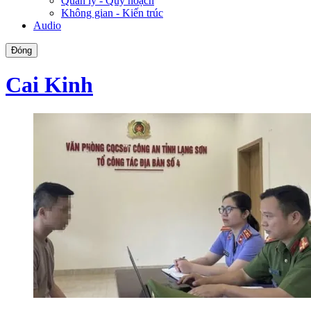
Quản lý - Quy hoạch
Không gian - Kiến trúc
Audio
Đóng
Cai Kinh