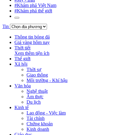
#Khám phá Việt Nam
#Khám phá thế giới
Tin
Thông tin bóng đá
Giá vàng hôm nay
Thời tiết
Xem thêm tiện ích
Thế giới
Xã hội
Thời sự
Giao thông
Môi trường - Khí hậu
Văn hóa
Nghệ thuật
Ẩm thực
Du lịch
Kinh tế
Lao động - Việc làm
Tài chính
Chứng khoán
Kinh doanh
Giáo dục