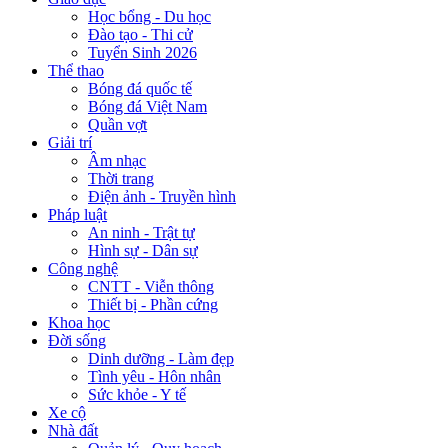
Học bổng - Du học
Đào tạo - Thi cử
Tuyển Sinh 2026
Thể thao
Bóng đá quốc tế
Bóng đá Việt Nam
Quần vợt
Giải trí
Âm nhạc
Thời trang
Điện ảnh - Truyền hình
Pháp luật
An ninh - Trật tự
Hình sự - Dân sự
Công nghệ
CNTT - Viễn thông
Thiết bị - Phần cứng
Khoa học
Đời sống
Dinh dưỡng - Làm đẹp
Tình yêu - Hôn nhân
Sức khỏe - Y tế
Xe cộ
Nhà đất