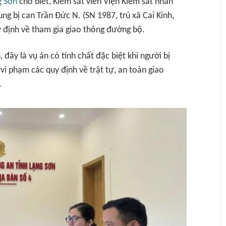
g Sơn
cho biết, Kiểm sát viên Viện Kiểm sát nhân
ng bị can Trần Đức N. (SN 1987, trú xã Cai Kinh,
uy định về tham gia giao thông đường bộ.
đây là vụ án có tính chất đặc biệt khi người bị
, vi phạm các quy định về trật tự, an toàn giao
.