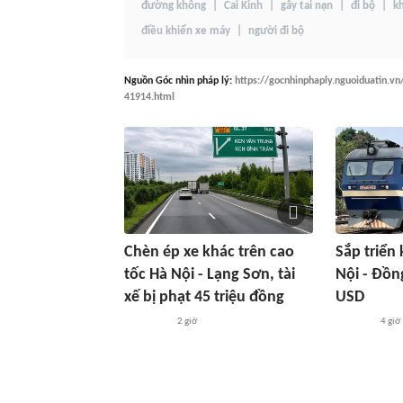
đường không
Cai Kinh
gây tai nạn
đi bộ
k
điều khiển xe máy
người đi bộ
Nguồn
Góc nhìn pháp lý
:
https://gocnhinphaply.nguoiduatin.vn
41914.html
Chèn ép xe khác trên cao
Sắp triển
tốc Hà Nội - Lạng Sơn, tài
Nội - Đồn
xế bị phạt 45 triệu đồng
USD
2 giờ
4 giờ