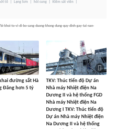
hởi tố
Lạng Sơn
hỏi cung
Kiểm sát viên
/bi-khoi-to-vi-di-bo-sang-duong-khong-dung-quy-dinh-gay-tai-nan-
 khai đường sắt Hà
TKV: Thúc tiến độ Dự án
g Đăng hơn 5 tỷ
Nhà máy Nhiệt điện Na
Dương II và hệ thống FGD
Nhà máy Nhiệt điện Na
Dương I TKV: Thúc tiến độ
Dự án Nhà máy Nhiệt điện
Na Dương II và hệ thống