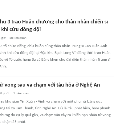
hu 3 trao Huân chương cho thân nhân chiến sĩ
h khi cứu đồng đội
 giờ
18
liên quan
3 tổ chức viếng, chia buồn cùng thân nhân Trung sĩ Cao Tuấn Anh -
sinh khi cứu đồng đội tại Đặc khu Bạch Long Vĩ; đồng thời trao Huân
o vệ Tổ quốc hạng Ba và Bằng khen cho đại diện thân nhân Trung sĩ
Anh.
tử vong sau va chạm với tàu hỏa ở Nghệ An
8 phút
1
liên quan
hạy khu gian Yên Xuân - Vinh va chạm với một phụ nữ băng qua
ng tại xã Lam Thành, tỉnh Nghệ An. Dù lái tàu phát hiện, hãm phanh
nhưng do cự ly quá gần, va chạm vẫn xảy ra khiến nạn nhân tử vong
àu chậm 25 phút.