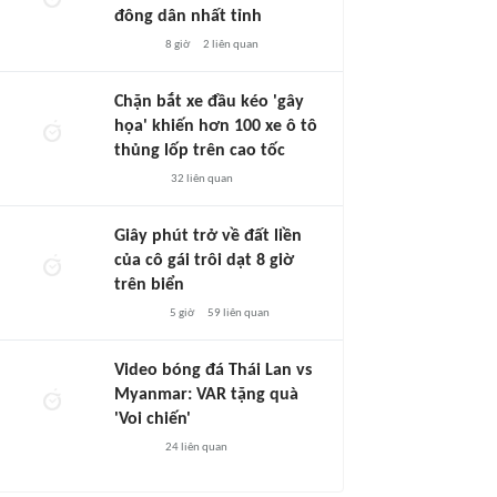
đông dân nhất tỉnh
8 giờ
2
liên quan
Chặn bắt xe đầu kéo 'gây
họa' khiến hơn 100 xe ô tô
thủng lốp trên cao tốc
32
liên quan
Giây phút trở về đất liền
của cô gái trôi dạt 8 giờ
trên biển
5 giờ
59
liên quan
Video bóng đá Thái Lan vs
Myanmar: VAR tặng quà
'Voi chiến'
24
liên quan