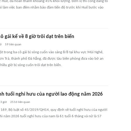
. Huế, đã hoàn thành khoảng 45% khối lượng. Đơn vị thi công đang tổ
i làm việc ban đêm nhằm bảo đảm tiến độ trước khi Huế bước vào
ô gái kể về 8 giờ trôi dạt trên biển
iờ
59
liên quan
một trong ba cô gái bị sóng cuốn vào sáng 8/8 tại khu vực Mũi Nghê,
ơn Trà, thành phố Đà Nẵng, đã được tàu biên phòng đưa vào bờ an
hiều giờ bị sóng cuốn trôi dạt trên biển.
nh tuổi nghỉ hưu của người lao động năm 2026
3 giờ
2516
liên quan
 169, Bộ luật số 45/2019/QH14, quy định về tuổi nghỉ hưu của người
thì năm 2026 tuổi nghỉ hưu của nam là 61 tuổi 6 tháng và nữ là 57