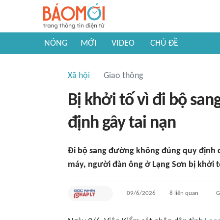
NÓNG
MỚI
VIDEO
CHỦ ĐỀ
Xã hội
Giao thông
Bị khởi tố vì đi bộ s
định gây tai nạn
Đi bộ sang đường không đúng quy định đ
máy, người đàn ông ở Lạng Sơn bị khởi t
09/6/2026
8
liên quan
G