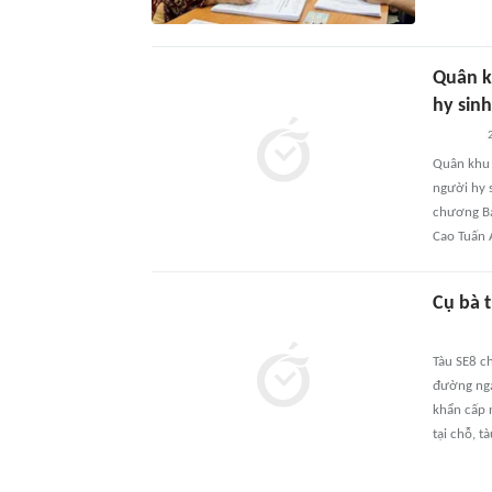
Quân k
hy sin
2
Quân khu 
người hy 
chương Bả
Cao Tuấn 
Cụ bà 
Tàu SE8 c
đường nga
khẩn cấp 
tại chỗ, t