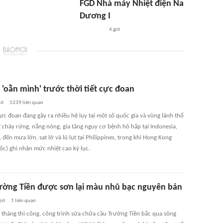
FGD Nhà máy Nhiệt điện Na
Dương I
4 giờ
'oằn mình' trước thời tiết cực đoan
iờ
1239
liên quan
cực đoan đang gây ra nhiều hệ lụy tại một số quốc gia và vùng lãnh thổ
 cháy rừng, nắng nóng, gia tăng nguy cơ bệnh hô hấp tại Indonesia,
đến mưa lớn, sạt lở và lũ lụt tại Philippines, trong khi Hong Kong
ốc) ghi nhận mức nhiệt cao kỷ lục.
ường Tiền được sơn lại màu nhũ bạc nguyên bản
giờ
1
liên quan
 tháng thi công, công trình sửa chữa cầu Trường Tiền bắc qua sông