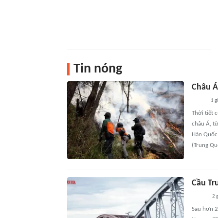
Tin nóng
Châu Á 
1 g
Thời tiết 
châu Á, từ
Hàn Quốc, 
(Trung Qu
Cầu Tr
2 
Sau hơn 2