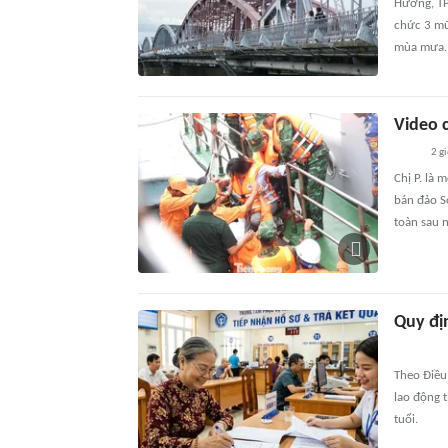
Hương, TP
chức 3 mũ
mùa mưa.
Video c
2 g
Chị P. là 
bán đảo S
toàn sau n
Quy đị
Theo Điều
lao động 
tuổi.