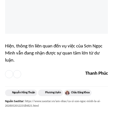
Hiện, thông tin liên quan đến vụ việc của Sơn Ngọc
Minh vẫn đang nhận được sự quan tâm lớn từ dư
luận.
Thanh Phúc
Nguyễn Hồng Thuận
Phương Uyên
Châu Đăng Khoa
Nguồn
SaoStar
:
https://www.saostar.vn/am-nhac/ca-si-son-ngoc-minh-la-ai-
202605201223184621.html