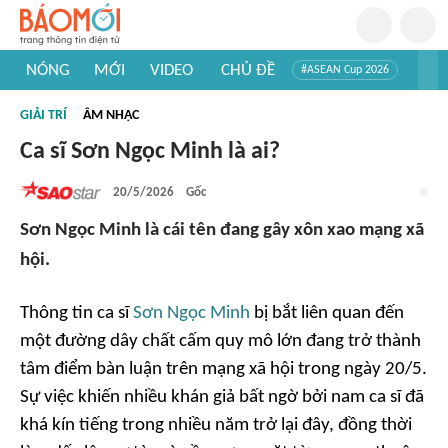
NÓNG
MỚI
VIDEO
CHỦ ĐỀ
#ASEAN Cup 2026
#Trí tuệ nhân tạo
#Mỹ - Iran
#Khám phá Việt Nam
GIẢI TRÍ
ÂM NHẠC
#Khám phá thế giới
Ca sĩ Sơn Ngọc Minh là ai?
20/5/2026
Gốc
Sơn Ngọc Minh là cái tên đang gây xôn xao mạng xã
hội.
Thông tin ca sĩ
Sơn Ngọc Minh
bị bắt liên quan đến
một đường dây chất cấm quy mô lớn đang trở thành
tâm điểm bàn luận trên mạng xã hội trong ngày 20/5.
Sự việc khiến nhiều khán giả bất ngờ bởi nam ca sĩ đã
khá kín tiếng trong nhiều năm trở lại đây, đồng thời