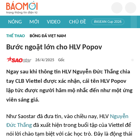
NÓNG
MỚI
VIDEO
CHỦ ĐỀ
#ASEAN Cup 2026
#Trí tuệ nhân tạo
#Mỹ - Iran
#Khám phá Việt Nam
THỂ THAO
BÓNG ĐÁ VIỆT NAM
#Khám phá thế giới
Bước ngoặt lớn cho HLV Popov
26/4/2025
Gốc
Ngay sau khi thông tin HLV Nguyễn Đức Thắng chia
tay CLB Viettel được xác nhận, cái tên HLV Popov
lập tức được người hâm mộ nhắc đến như một ứng
viên sáng giá.
Như Saostar đã đưa tin, vào chiều nay, HLV
Nguyễn
Đức Thắng
đã xuất hiện trong buổi tập của Viettel để
nói lời chào tạm biệt với các học trò. Đây là động thái