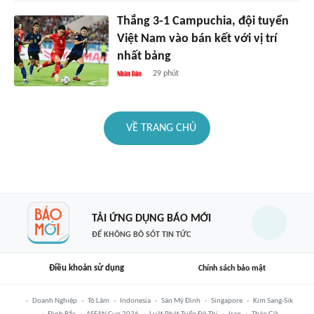
Thắng 3-1 Campuchia, đội tuyển
Việt Nam vào bán kết với vị trí
nhất bảng
29 phút
VỀ TRANG CHỦ
TẢI ỨNG DỤNG BÁO MỚI
ĐỂ KHÔNG BỎ SÓT TIN TỨC
Điều khoản sử dụng
Chính sách bảo mật
Doanh Nghiệp
Tô Lâm
Indonesia
Sân Mỹ Đình
Singapore
Kim Sang-Sik