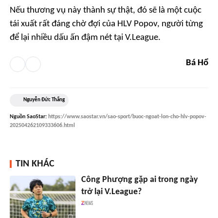
Nếu thương vụ này thành sự thật, đó sẽ là một cuộc
tái xuất rất đáng chờ đợi của HLV Popov, người từng
để lại nhiều dấu ấn đậm nét tại V.League.
Bá Hổ
Nguyễn Đức Thắng
Nguồn
SaoStar
:
https://www.saostar.vn/sao-sport/buoc-ngoat-lon-cho-hlv-popov-
202504262109333606.html
TIN KHÁC
Công Phượng gặp ai trong ngày
trở lại V.League?