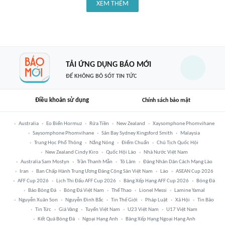
XEM THÊM
TẢI ỨNG DỤNG BÁO MỚI
ĐỂ KHÔNG BỎ SÓT TIN TỨC
Điều khoản sử dụng
Chính sách bảo mật
Australia
Eo Biển Hormuz
Rửa Tiền
New Zealand
Xaysomphone Phomvihane
Saysomphone Phomvihane
Sân Bay Sydney Kingsford Smith
Malaysia
Trung Học Phổ Thông
Nắng Nóng
Điểm Chuẩn
Chủ Tịch Quốc Hội
New Zealand Cindy Kiro
Quốc Hội Lào
Nhà Nước Việt Nam
Australia Sam Mostyn
Trần Thanh Mẫn
Tô Lâm
Đảng Nhân Dân Cách Mạng Lào
Iran
Ban Chấp Hành Trung Ương Đảng Cộng Sản Việt Nam
Lào
ASEAN Cup 2026
AFF Cup 2026
Lịch Thi Đấu AFF Cup 2026
Bảng Xếp Hạng AFF Cup 2026
Bóng Đá
Báo Bóng Đá
Bóng Đá Việt Nam
Thể Thao
Lionel Messi
Lamine Yamal
Nguyễn Xuân Son
Nguyễn Đình Bắc
Tin Thế Giới
Pháp Luật
Xã Hội
Tin Bão
Tin Tức
Giá Vàng
Tuyển Việt Nam
U23 Việt Nam
U17 Việt Nam
Kết Quả Bóng Đá
Ngoại Hạng Anh
Bảng Xếp Hạng Ngoại Hạng Anh