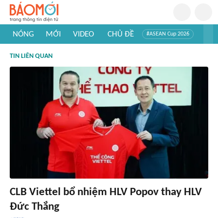
NÓNG
MỚI
VIDEO
CHỦ ĐỀ
#ASEAN Cup 2026
#Trí tuệ nhân tạo
#Mỹ - Iran
#Khám phá Việt Nam
TIN LIÊN QUAN
#Khám phá thế giới
CLB Viettel bổ nhiệm HLV Popov thay HLV
Đức Thắng